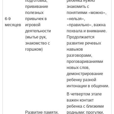
подготовка,
ребенка нужно
прививание
знакомить с
полезных
понятиями «можно»,
6-9
привычек в
«нельзя»,
месяцев
игровой
«правильно», важна
деятельности
похвала и внимание.
(мытье рук,
Продолжается
знакомство с
развитие речевых
горшком)
навыков
разговорами,
проговариваниями
новых слов,
демонстрирование
ребенку разной
интонации в общении.
В четвертом этапе
важен контакт
ребенка с близкими
Развитие памяти,
родными: прогулки,