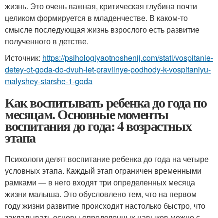
жизнь. Это очень важная, критическая глубина почти
целиком формируется в младенчестве. В каком-то
смысле последующая жизнь взрослого есть развитие
полученного в детстве.
Источник:
https://psihologiyaotnoshenij.com/stati/vospitanie-
detey-ot-goda-do-dvuh-let-pravilnye-podhody-k-vospitaniyu-
malyshey-starshe-1-goda
Как воспитывать ребенка до года по
месяцам. Основные моменты
воспитания до года: 4 возрастных
этапа
Психологи делят воспитание ребенка до года на четыре
условных этапа. Каждый этап ограничен временными
рамками — в него входят три определенных месяца
жизни малыша. Это обусловлено тем, что на первом
году жизни развитие происходит настолько быстро, что
закладывать основы определенных навыков можно с