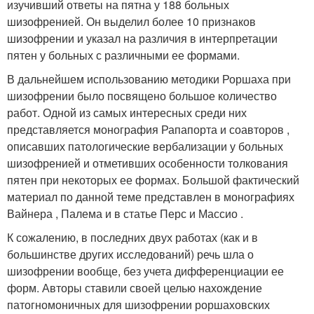
изучивший ответы на пятна у 188 больных
шизофренией. Он выделил более 10 признаков
шизофрении и указал на различия в интерпретации
пятен у больных с различными ее формами.
В дальнейшем использованию методики Роршаха при
шизофрении было посвящено большое количество
работ. Одной из самых интересных среди них
представляется монография Рапапорта и соавторов ,
описавших патологические вербализации у больных
шизофренией и отметивших особенности толкования
пятен при некоторых ее формах. Большой фактический
материал по данной теме представлен в монографиях
Вайнера , Палема и в статье Перс и Массио .
К сожалению, в последних двух работах (как и в
большинстве других исследований) речь шла о
шизофрении вообще, без учета дифференциации ее
форм. Авторы ставили своей целью нахождение
патогномоничных для шизофрении роршаховских