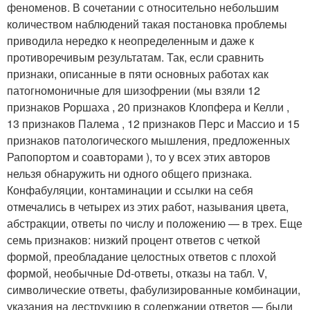
феноменов. В сочетании с относительно небольшим
количеством наблюдений такая постановка проблемы
приводила нередко к неопределенным и даже к
противоречивым результатам. Так, если сравнить
признаки, описанные в пяти основных работах как
патогномоничные для шизофрении (мы взяли 12
признаков Роршаха , 20 признаков Клопфера и Келли ,
13 признаков Палема , 12 признаков Перс и Массио и 15
признаков патологического мышления, предложенных
Рапопортом и соавторами ), то у всех этих авторов
нельзя обнаружить ни одного общего признака.
Конфабуляции, контаминации и ссылки на себя
отмечались в четырех из этих работ, называния цвета,
абстракции, ответы по числу и положению — в трех. Еще
семь признаков: низкий процент ответов с четкой
формой, преобладание целостных ответов с плохой
формой, необычные Dd-ответы, отказы на табл. V,
символические ответы, фабулизированные комбинации,
указания на деструкцию в содержании ответов — были