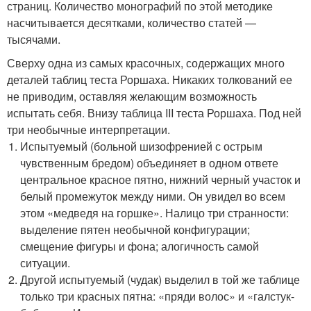
страниц. Количество монографий по этой методике
насчитывается десятками, количество статей —
тысячами.
Сверху одна из самых красочных, содержащих много
деталей таблиц теста Роршаха. Никаких толкований ее
не приводим, оставляя желающим возможность
испытать себя. Внизу таблица III теста Роршаха. Под ней
три необычные интерпретации.
Испытуемый (больной шизофренией с острым
чувственным бредом) объединяет в одном ответе
центральное красное пятно, нижний черный участок и
белый промежуток между ними. Он увидел во всем
этом «медведя на горшке». Налицо три странности:
выделение пятен необычной конфигурации;
смещение фигуры и фона; алогичность самой
ситуации.
Другой испытуемый (чудак) выделил в той же таблице
только три красных пятна: «пряди волос» и «галстук-