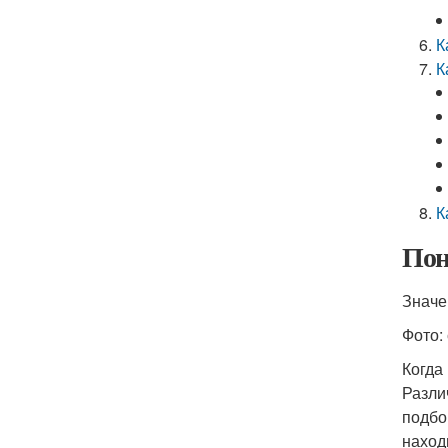
К
К
К
Пон
Значе
Фото:
Когда
Разли
подбо
наход