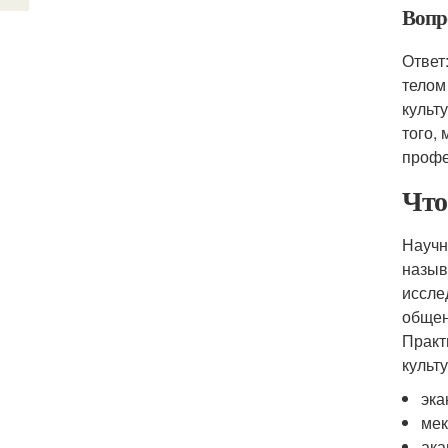
Вопр
Ответ
телом
культ
того,
профе
Что
Научн
назыв
иссле
общен
Практ
культ
эка
мек
ака