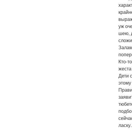
харак
крайн
выраж
уж оч
шею, 
сложи
Залам
попер
Кто-т
жеста 
Дети 
этому
Прави
заявит
тюбет
подбо
сейча
ласку.