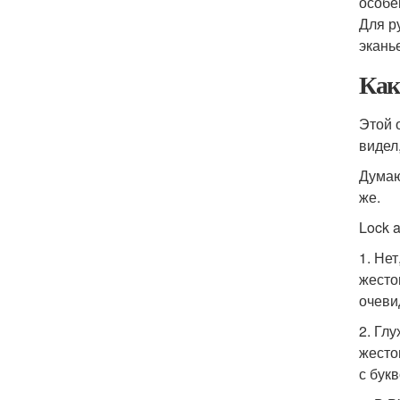
особе
Для р
экань
Как
Этой 
видел
Думаю
же.
Lock a
1. Не
жесто
очевид
2. Гл
жесто
с бук