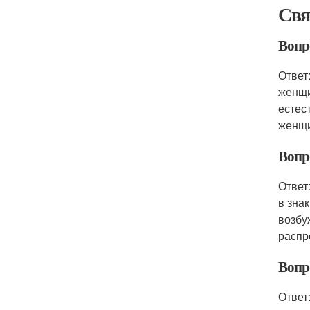
Свя
Вопр
Ответ
женщи
естес
женщи
Вопр
Ответ
в зна
возбу
распр
Вопр
Ответ