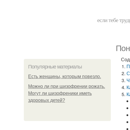
если тебе труд
Пон
Сод
П
Популярные материалы
С
Есть женщины, которым повезло.
Ч
Можно ли при шизофрении рожать.
К
Могут ли шизофреники иметь
К
здоровых детей?