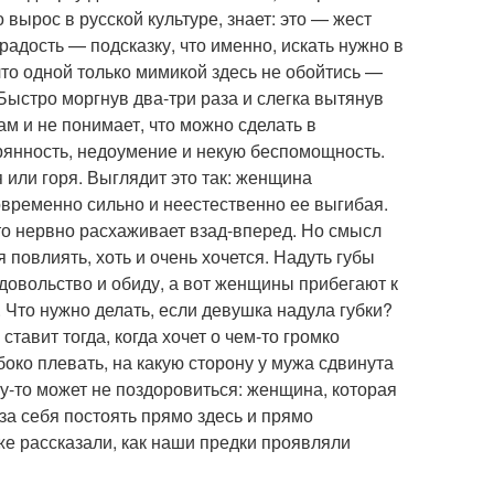
вырос в русской культуре, знает: это — жест
адость — подсказку, что именно, искать нужно в
то одной только мимикой здесь не обойтись —
Быстро моргнув два-три раза и слегка вытянув
ам и не понимает, что можно сделать в
рянность, недоумение и некую беспомощность.
или горя. Выглядит это так: женщина
овременно сильно и неестественно ее выгибая.
о-то нервно расхаживает взад-вперед. Но смысл
я повлиять, хоть и очень хочется. Надуть губы
овольство и обиду, а вот женщины прибегают к
. Что нужно делать, если девушка надула губки?
тавит тогда, когда хочет о чем-то громко
убоко плевать, на какую сторону у мужа сдвинута
му-то может не поздоровиться: женщина, которая
за себя постоять прямо здесь и прямо
же рассказали, как наши предки проявляли