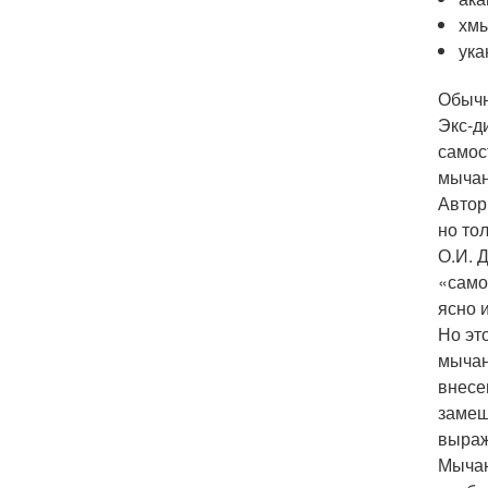
хмы
ука
Обычн
Экс-д
самос
мычан
Автор
но то
О.И. 
«само
ясно 
Но эт
мычан
внесе
замещ
выраж
Мычан