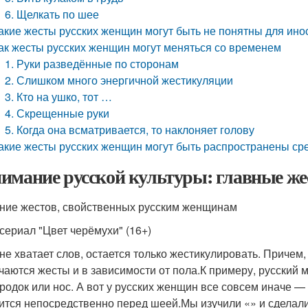
6. Щелкать по шее
акие жесты русских женщин могут быть не понятны для ино
ак жесты русских женщин могут меняться со временем
1. Руки разведённые по сторонам
2. Слишком много энергичной жестикуляции
3. Кто на ушко, тот …
4. Скрещенные руки
5. Когда она всматривается, то наклоняет голову
акие жесты русских женщин могут быть распространены ср
имание русской культуры: главные ж
ние жестов, свойственных русским женщинам
 сериал "Цвет черёмухи" (16+)
 не хватает слов, остается только жестикулировать. Причем
чаются жесты и в зависимости от пола.К примеру, русский 
родок или нос. А вот у русских женщин все совсем иначе — 
ится непосредственно перед шеей.Мы изучили «» и сделал