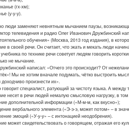
канье (гх-хм);
нье (у-у-у).
о люди заменяют невнятным мычанием паузы, возникающие
иктор телевидения и радио Олег Иванович Дружбинский нап
тоятельного обучения» (Москва, 2013 год издания), в кото
ие в своей речи. Он считает, что экать и мекать люди начи
 учебника по технике речи советует людям говорить корот
лько не мычание.
Дружбинский написал: «Отчего это происходит? От нежелан
тёк»! Мы не хотим вначале подумать, чётко выстроить мыс
и доходчиво произнести их».
о говорит специалист, ратующий за чистоту языка. А между 
ие несет в речи людей немалую смысловую нагрузку, в том 
ние дополнительной информации («М-м-м, как вкусно»);
ение вербального элемента («Э-э-э, может потом» – в знач
ение эмоций («У-у-у» – с интонацией неодобрения).
ие может свидетельствовать о говорящем, отражая его кул