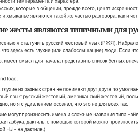
нности темперамента и характера.
усских, которые в общении, прежде всего, ценят искреннос
е и хмыканье являются такой же частью разговора, как и че
ие жесты являются типичными для ру
осенью я стал учить русский жестовый язык (РЖЯ). Набрало
, что здесь есть глухие (или слабослышащие) люди. Если что
, имеет смысл для начала представить список беглых впеча
nd load.
т, глухие из разных стран не понимают друг друга по умолч
вый язык: русский жестовый, американский жестовый, польс
но, но я с удивлением осознал, что это не для всех так.
ухие могут произносить имена и сложные названия типа «эй
вая азбука, дактиль, с помощью которой можно произносить 
вой «Ы» на дактиле.)