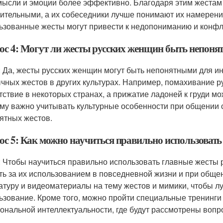
мысли и эмоции более эффективно. Благодаря этим жестам
ительными, а их собеседники лучше понимают их намерени
ьзованные жесты могут привести к недопониманию и конфл
ос 4: Могут ли жесты русских женщин быть непоня
: Да, жесты русских женщин могут быть непонятными для ино
чных жестов в других культурах. Например, помахивание ру
тствие в некоторых странах, а прижатие ладоней к груди м
му важно учитывать культурные особенности при общении с
ятных жестов.
ос 5: Как можно научиться правильно использоват
: Чтобы научиться правильно использовать главные жесты
ть за их использованием в повседневной жизни и при обще
атуру и видеоматериалы на тему жестов и мимики, чтобы л
ьзование. Кроме того, можно пройти специальные тренинг
ональной интеллектуальности, где будут рассмотрены вопр