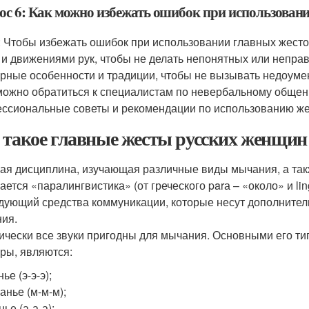
ос 6: Как можно избежать ошибок при использован
: Чтобы избежать ошибок при использовании главных жесто
 и движениями рук, чтобы не делать непонятных или непра
урные особенности и традиции, чтобы не вызывать недоуме
 можно обратиться к специалистам по невербальному общен
ссиональные советы и рекомендации по использованию же
 такое главные жесты русских женщин
ая дисциплина, изучающая различные виды мычания, а та
ается «паралингвистика» (от греческого parа – «около» и li
дующий средства коммуникации, которые несут дополните
ия.
ически все звуки пригодны для мычания. Основными его ти
уры, являются:
нье (э-э-э);
анье (м-м-м);
нье (а-а-а);