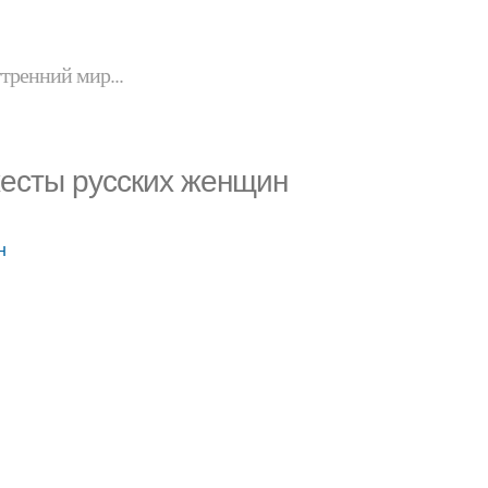
утренний мир...
жесты русских женщин
н