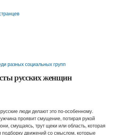
странцев
еди разных социальных групп
есты русских женщин
, русские люди делают это по-особенному.
мужчина проявит смущение, потирая рукой
они, смущаясь, трут щеки или область, которая
и подборку движений со смыслом, которые