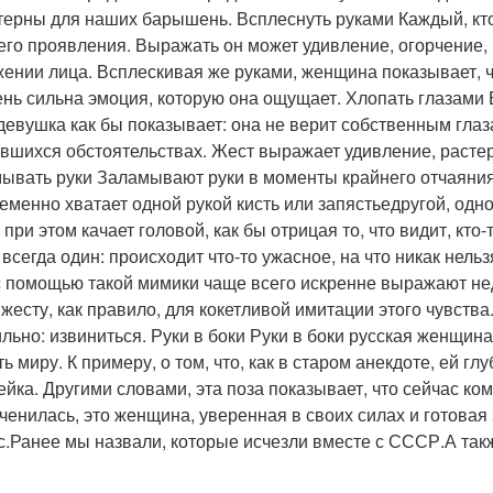
терны для наших барышень. Всплеснуть руками Каждый, кто 
его проявления. Выражать он может удивление, огорчение, р
ении лица. Всплескивая же руками, женщина показывает, ч
ень сильна эмоция, которую она ощущает. Хлопать глазами 
девушка как бы показывает: она не верит собственным глаз
вшихся обстоятельствах. Жест выражает удивление, расте
ывать руки Заламывают руки в моменты крайнего отчаяния 
еменно хватает одной рукой кисть или запястьедругой, одн
о при этом качает головой, как бы отрицая то, что видит, кт
всегда один: происходит что-то ужасное, на что никак нельз
с помощью такой мимики чаще всего искренне выражают нед
 жесту, как правило, для кокетливой имитации этого чувства
льно: извиниться. Руки в боки Руки в боки русская женщина с
ь миру. К примеру, о том, что, как в старом анекдоте, ей гл
ейка. Другими словами, эта поза показывает, что сейчас ко
ченилась, это женщина, уверенная в своих силах и готовая 
с.Ранее мы назвали, которые исчезли вместе с СССР.А так