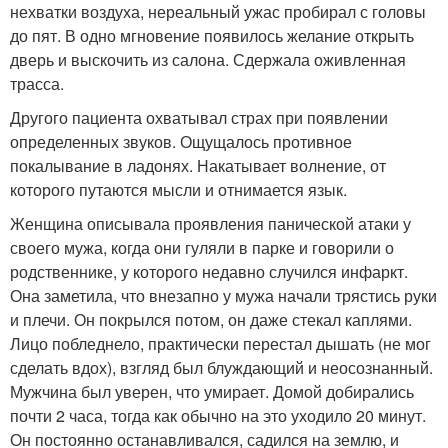
нехватки воздуха, нереальный ужас пробирал с головы
до пят. В одно мгновение появилось желание открыть
дверь и выскочить из салона. Сдержала оживленная
трасса.
Другого пациента охватывал страх при появлении
определенных звуков. Ощущалось противное
покалывание в ладонях. Накатывает волнение, от
которого путаются мысли и отнимается язык.
Женщина описывала проявления панической атаки у
своего мужа, когда они гуляли в парке и говорили о
родственнике, у которого недавно случился инфаркт.
Она заметила, что внезапно у мужа начали трястись руки
и плечи. Он покрылся потом, он даже стекал каплями.
Лицо побледнело, практически перестал дышать (не мог
сделать вдох), взгляд был блуждающий и неосознанный.
Мужчина был уверен, что умирает. Домой добирались
почти 2 часа, тогда как обычно на это уходило 20 минут.
Он постоянно останавливался, садился на землю, и