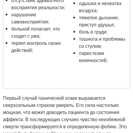
отсутствие адекватного
одышка и нехватка
восприятия реальности;
воздуха;
нарушение
тяжелое дыхание,
самовосприятия;
приступ удушья;
больной полагает, что
боль в груди;
сходит с ума;
тошнота и проблемы
теряет контроль своих
со стулом;
действий;
парестезии
конечностей;
Первый случай панической атаки выражается
сверхсильным страхом умереть. Его сила настолько
мощная, что может доводить пациента до состояния
аффекта. В последующих случаях чувство неизбежной
смерти трансформируется в определенную фобию. Это