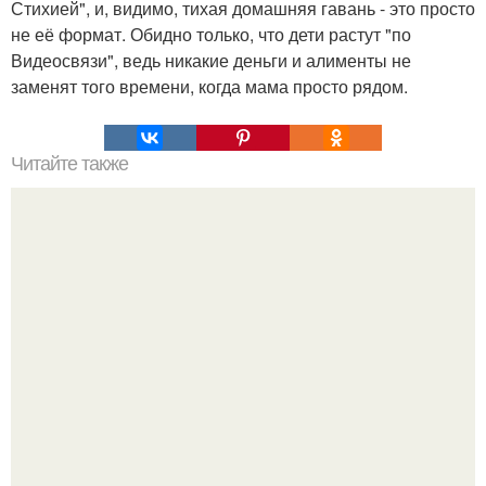
Стихией", и, видимо, тихая домашняя гавань - это просто
не её формат. Обидно только, что дети растут "по
Видеосвязи", ведь никакие деньги и алименты не
заменят того времени, когда мама просто рядом.
Читайте также
Что означают знаки в переписке. Что означает несколько
полукруглых скобочек в конце предложения?