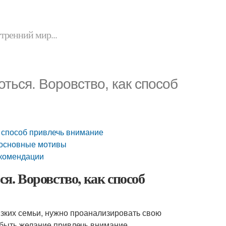
утренний мир...
оться. Воровство, как способ
к способ привлечь внимание
: основные мотивы
екомендации
ся. Воровство, как способ
изких семьи, нужно проанализировать свою
 быть желание привлечь внимание.