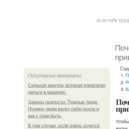
если тебе труд
Поч
при
Сод
П
Популярные материалы
Р
Сильная мантра, которая привлечет
К
деньги в кошелек.
Поч
Законы подлости. Подлые люди.
при
Почему люди ведут себя подло и
как с этим быть.
Чтобы
В том случае, если очень хочется,
жизнь