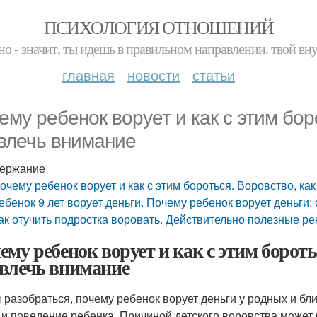
ПСИХОЛОГИЯ ОТНОШЕНИЙ
но - значит, ты идешь в правильном направлении. твой вн
главная
новости
статьи
ему ребенок ворует и как с этим бор
влечь внимание
ержание
очему ребенок ворует и как с этим бороться. Воровство, ка
ебенок 9 лет ворует деньги. Почему ребенок ворует деньги
ак отучить подростка воровать. Действительно полезные р
ему ребенок ворует и как с этим бороть
влечь внимание
 разобраться, почему ребенок ворует деньги у родных и бл
 и поведение ребенка. Причиной детского воровства может