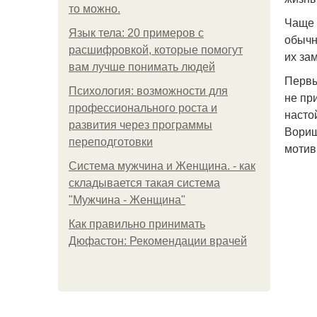
то можно.
Чаще 
Язык тела: 20 примеров с
обычн
расшифровкой, которые помогут
их за
вам лучше понимать людей
Первы
Психология: возможности для
не пр
профессионального роста и
насто
развития через программы
Вориш
переподготовки
мотив
Система мужчина и Женщина. - как
складывается такая система
"Мужчина - Женщина"
Как правильно принимать
Дюфастон: Рекомендации врачей