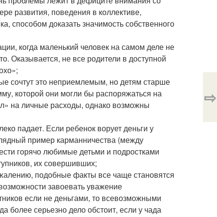
ень проблемы лежит в дефиците внимания со
ере развития, поведения в коллективе,
ка, способом доказать значимость собственного
ации, когда маленький человек на самом деле не
о. Оказывается, не все родители в доступной
охо»;
ые сочтут это неприемлемым, но детям старше
⇨
мму, которой они могли бы распоряжаться на
ал» на личные расходы, однако возможны
леко падает. Если ребенок ворует деньги у
аглядный пример карманничества (между
вести горячо любимые детьми и подростками
упников, их совершивших;
ожалению, подобные факты все чаще становятся
й возможности завоевать уважение
тников если не деньгами, то всевозможными
да более серьезно дело обстоит, если у чада