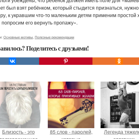
логи убеждены, что ребёнок должен иметь поле для «манёв
ет был взят ребёнком, который стыдится признаться, нужно 
ру, к укравшим что-то маленьким детям применим простой 
 попросим его вернуть пропажу».
и:
Основные мотивы
,
Полезные рекомендации
авилось? Поделитесь с друзьями!
Близocть - это
85 слов - паролей,
Легенда тяжел