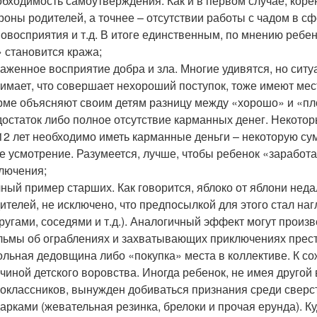
бходимость самоутверждения. Как и в первом случае, кор
роны родителей, а точнее – отсутствии работы с чадом в сф
овосприятия и т.д. В итоге единственным, по мнению ребен
 становится кража;
аженное восприятие добра и зла. Многие удивятся, но ситу
имает, что совершает нехороший поступок, тоже имеют мест
ме объясняют своим детям разницу между «хорошо» и «пл
остаток либо полное отсутствие карманных денег. Некотор
12 лет необходимо иметь карманные деньги – некоторую су
е усмотрение. Разумеется, лучше, чтобы ребенок «заработ
лючения;
ный пример старших. Как говорится, яблоко от яблони неда
ителей, не исключено, что предпосылкой для этого стал н
ругами, соседями и т.д.). Аналогичный эффект могут произ
ьмы об ограблениях и захватывающих приключениях прест
льная дедовщина либо «покупка» места в коллективе. К с
чиной детского воровства. Иногда ребенок, не имея друго
оклассников, вынужден добиваться признания среди сверс
арками (жевательная резинка, брелоки и прочая ерунда). Ку