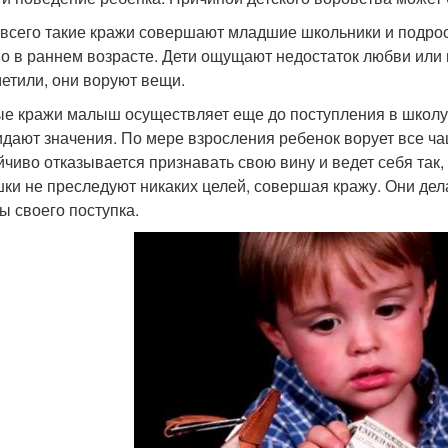
всего такие кражи совершают младшие школьники и подро
о в раннем возрасте. Дети ощущают недостаток любви или 
метили, они воруют вещи.
е кражи малыш осуществляет еще до поступления в школу.
идают значения. По мере взросления ребенок ворует все ча
йчиво отказывается признавать свою вину и ведет себя так,
ки не преследуют никаких целей, совершая кражу. Они дела
ы своего поступка.