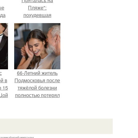
Пряталась на
ые
Пляже":
да
похудевшая
невестка Валерии
показала фигуру в
откровенном
купальнике.
с
66-Летний житель
й в
Подмосковья после
о 15
тяжёлой болезни
 Цой
полностью потерял
потенцию, но
решил
й".
восстановить
интимную жизнь с
молодой супругой,
казании обратной гиперссылки.