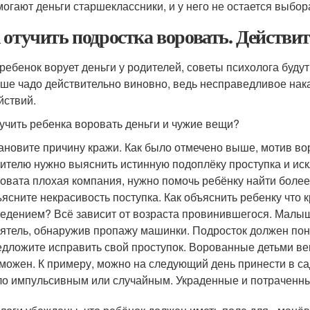
огают деньги старшеклассники, и у него не остается выбора
 отучить подростка воровать. Действи
 ребенок ворует деньги у родителей, советы психолога буду
аше чадо действительно виновно, ведь несправедливое нак
йствий.
тучить ребенка воровать деньги и чужие вещи?
ановите причину кражи. Как было отмечено выше, мотив в
ителю нужно выяснить истинную подоплёку проступка и иск
овата плохая компания, нужно помочь ребёнку найти более
ясните некрасивость поступка. Как объяснить ребенку что
едением? Всё зависит от возраста провинившегося. Малышу
ятель, обнаружив пропажу машинки. Подросток должен поня
дложите исправить свой проступок. Ворованные детьми вещ
можен. К примеру, можно на следующий день принести в са
о импульсивным или случайным. Украденные и потраченные