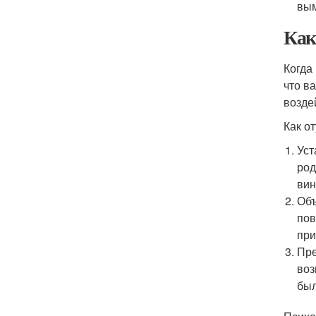
вым
Как
Когда
что в
возде
Как о
Уст
род
вин
Объ
пов
при
Пре
воз
был