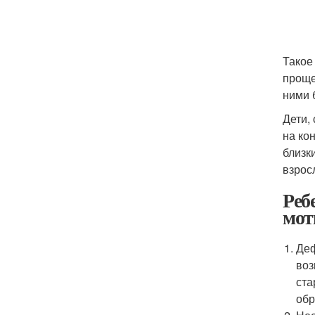
Такое
проще
ними 
Дети,
на ко
близк
взрос
Реб
мот
Деф
воз
ста
обр