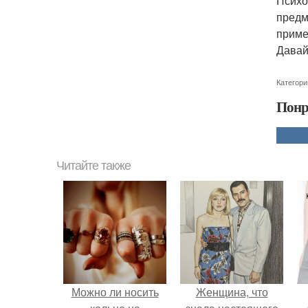
Психо
предм
приме
Давай
Категори
Понр
Читайте также
Можно ли носить
Женщина, что