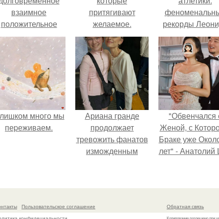
долговременное
которые
атлетики:
взаимное
притягивают
феноменальн
положительное
желаемое.
рекорды Леони
эмоциональное
Тараненко.
вовлечение,
взаимодействие.
лишком много мы
Ариана гранде
"Обвенчался 
пеpеживаем.
продолжает
Женой, с Которо
тревожить фанатов
Браке уже Окол
изможденным
лет" - Анатолий
Видом.
удивил
поклонников
"тайной свадьбо
онтакты
Пользовательское соглашение
Обратная связь
олитика конфидециальности
Копирование разрешено при у