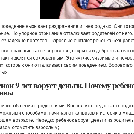
 поведение вызывает раздражение и гнев родных. Они готов
ние. Но упорное отрицание отталкивает родителей от него
безнадежно портятся . Взрослые считают ребенка безнрав
 совершающие такое воровство, открыты и доброжелательн
нтакт и делятся сокровенным. Это чуткие, уязвимые и неув
их, которых они отталкивают своим поведением. Воровство 
лых.
енок 9 лет ворует деньги. Почему ребен
ивы
ицит общения с родителями. Восполнять недостаток родит
можными способами: начиная от капризов и истерик в млад
ршем возрасте. Нередко ребенок ворует деньги из родитель
азом отомстить взрослым;