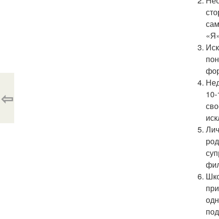
Нео
сто
сам
«Я»
Иск
пон
фор
Нед
⇦
10-
сво
иск
Лич
род
суп
фил
Шко
при
одн
под