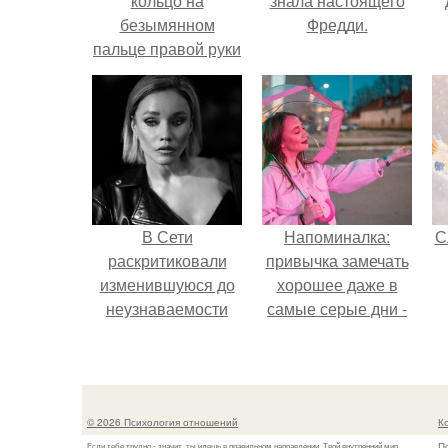
кольцо на
знала настоящего
безымянном
Фредди.
пальце правой руки
незамужней
девушке
В Сети
Напоминалка:
С
раскритиковали
привычка замечать
изменившуюся до
хорошее даже в
неузнаваемости
самые серые дни -
Марину зудину.
это не очередная
сказка из книг по
саморазвитию.
© 2026 Психология отношений
К
П
Если тебе трудно - значит, ты идешь в правильном направлении. Твой внутренний мир...