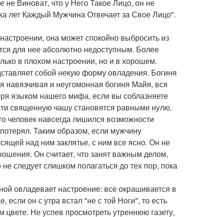
 не Виноват, что у Него Такое Лицо, он не
ока лет Каждый Мужчина Отвечает за Свое Лицо".
 настроении, она может спокойно выбросить из
ается для нее абсолютно недоступным. Более
лько в плохом настроении, но и в хорошем.
едставляет собой некую форму овладения. Богиня
ся навязчивая и неугомонная богиня Майя, вся
воря языком нашего мифа, если вы соблазняете
ести священную чашу становятся равными нулю.
то человек навсегда лишился возможности
 потерял. Таким образом, если мужчину
сящей над ним заклятье, с ним все ясно. Он не
ношения. Он считает, что занят важным делом,
не следует слишком полагаться до тех пор, пока
иной овладевает настроение: все окрашивается в
 если он с утра встал "не с той Ноги", то есть
ом цвете. Не успев просмотреть утреннюю газету,