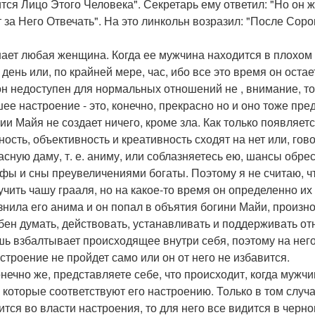
тся Лицо Этого Человека". Секретарь ему ответил: "Но он же
 за Него Отвечать". На это линкольн возразил: "После Сор
нает любая женщина. Когда ее мужчина находится в плохом
 день или, по крайней мере, час, ибо все это время он ост
 он недоступен для нормальных отношений не , внимание, то
ее настроение - это, конечно, прекрасно но и оно тоже пр
ии Майя не создает ничего, кроме зла. Как только появляет
ность, объективность и креативность сходят на нет или, го
асную даму, т. е. аниму, или соблазняетесь ею, шансы обр
фы и сны преувеличениями богаты. Поэтому я не считаю, ч
учить чашу грааля, но на какое-то время он определенно их
знила его анима и он попал в объятия богини Майи, произно
бен думать, действовать, устанавливать и поддерживать от
шь взбалтывает происходящее внутри себя, поэтому на него 
астроение не пройдет само или он от него не избавится.
онечно же, представляете себе, что происходит, когда мужч
 которые соответствуют его настроению. Только в том случае,
ится во власти настроения, то для него все видится в черн