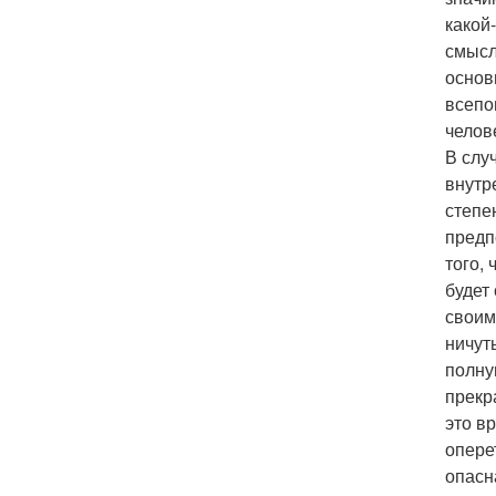
какой
смысл
основ
всепо
челов
В слу
внутр
степе
предп
того,
будет
своим
ничут
полну
прекр
это в
опере
опасн