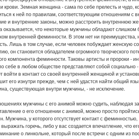
 и крови. Земная женщина - сама по себе прелесть и чудо, 
иться к ней по правилам, соответствующим отношениям с в
ие и внутренние законы, можно расстроить внутреннюю ж
а оказывается, что некоторые мужчины обладают слишком 
ком внутренней феминности. В этом нет ни преимущества, н
сть. Лишь в том случае, если человек побуждает женскую 
тию, он становится обладателем огромного творческого пот
ого компонента феминности. Таковы артисты и пророки - и
по себе в любом обществе представляют собой социально -
т войти в контакт со своей внутренней женщиной и установи
шит его изнутри прежде, чем с ней удастся найти общий яз
на, существующая внутри мужчины, - не исключение.
ношениях мужчины с его анимой можно судить, наблюдая за
тавление о его отношении с анимой, можно просто пройтис
н. Мужчина, у которого отсутствует контакт с феминностью,
 выражать горечь, либо у вас создается впечатление, что ег
минание о линкольне, который после встречи с одним из по