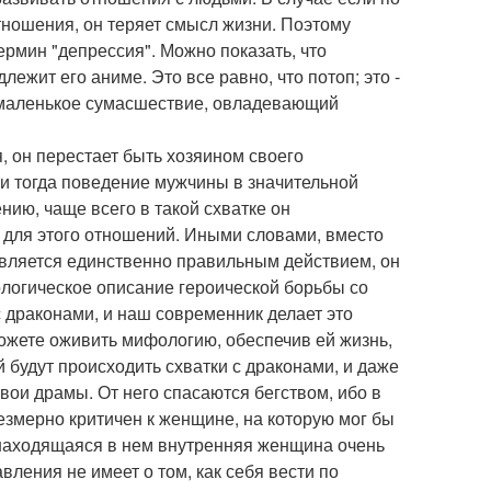
тношения, он теряет смысл жизни. Поэтому
ермин "депрессия". Можно показать, что
жит его аниме. Это все равно, что потоп; это -
 маленькое сумасшествие, овладевающий
, он перестает быть хозяином своего
, и тогда поведение мужчины в значительной
нию, чаще всего в такой схватке он
 для этого отношений. Иными словами, вместо
 является единственно правильным действием, он
логическое описание героической борьбы со
 драконами, и наш современник делает это
можете оживить мифологию, обеспечив ей жизнь,
 будут происходить схватки с драконами, и даже
ои драмы. От него спасаются бегством, ибо в
езмерно критичен к женщине, на которую мог бы
о находящаяся в нем внутренняя женщина очень
вления не имеет о том, как себя вести по