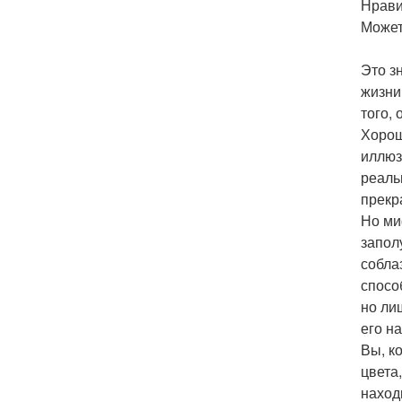
Нрави
Может
Это з
жизни
того,
Хорош
иллюз
реаль
прекр
Но ми
запол
собла
спосо
но ли
его н
Вы, к
цвета,
наход