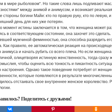
м в мире рыболовом". Но такие слова лишь подливают масл
зностями" между анимой и анимусом, и возникает реальная
е стороны богини Майи: кто по правую руку, кто по левую, 
няшний день для них уже потерян.
о момент истины заключается в том, что женщина может раз
ясь в соответствующем состоянии, она захочет это сделать
евшей мужчиной феминностью, она способна разрядить его 
а. Как правило, ее автоматическая реакция на происходяще
о анимуса и начать рубить со всего плеча. Но если женщина
тичной, олицетворяя истинную женственность, тогда сразу ж
омыслия, чтобы оценить всю тонкость и пикантность ситуаци
о настроения. Однако такое поведение потребует от женщин
венности, которые появляются в результате многочисленных
дилось отстаивать свое внутреннее женское королевство. 
логии.
авилось? Поделитесь с друзьями!