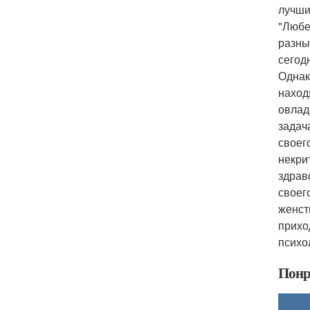
лучши
"Любе
разны
сегод
Однак
наход
овлад
задач
своег
некри
здрав
своег
женст
прихо
психо
Понр