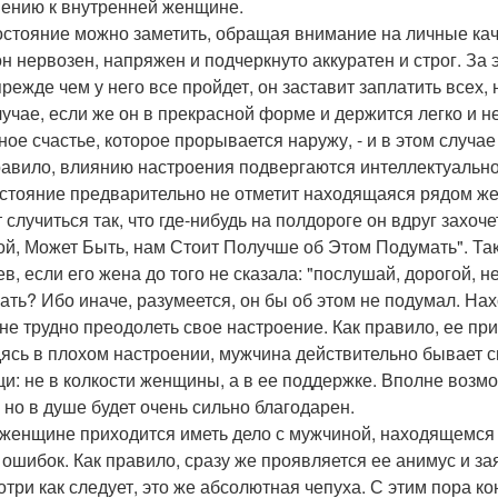
ению к внутренней женщине.
остояние можно заметить, обращая внимание на личные каче
он нервозен, напряжен и подчеркнуто аккуратен и строг. За 
 прежде чем у него все пройдет, он заставит заплатить все
лучае, если же он в прекрасной форме и держится легко и 
ное счастье, которое прорывается наружу, - и в этом случае
равило, влиянию настроения подвергаются интеллектуально
остояние предварительно не отметит находящаяся рядом же
 случиться так, что где-нибудь на полдороге он вдруг захо
ой, Может Быть, нам Стоит Получше об Этом Подумать". Т
в, если его жена до того не сказала: "послушай, дорогой, н
ать? Ибо иначе, разумеется, он бы об этом не подумал. Н
не трудно преодолеть свое настроение. Как правило, ее при
ясь в плохом настроении, мужчина действительно бывает с
и: не в колкости женщины, а в ее поддержке. Вполне возмо
, но в душе будет очень сильно благодарен.
 женщине приходится иметь дело с мужчиной, находящемся
 ошибок. Как правило, сразу же проявляется ее анимус и за
отри как следует, это же абсолютная чепуха. С этим пора 