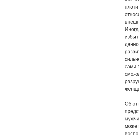
плоти
относ
внешн
Иногд
избыт
данно
разви
сильн
сами 
сможе
разру
женщи
Об от
предс
мужчи
может
воспо