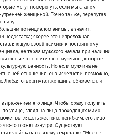
которые могут померкнуть, если мы станем
нутренней женщиной. Точно так же, перепутав
енщину.
большим потенциалом анимы, а значит,
и недостатка; скорее это непреложная
составляющую своей психики к постоянному
енциала, не теряя мужского начала при наличии
нтуитивные и сенситивные мужчины, которые
 культурную ценность. Но если мужчина не
ть с ней отношения, она исчезнет и, возможно,
ык. Любая отвергнутая женщина обижается, и
 выражением его лица. Чтобы сразу получить
ь по улице, глядя на лица проходящих мимо
 может выглядеть жестким, негибким, его лицо
о что-то гложет изнутри. Существует
сетителей сказал своему секретарю: "Мне не