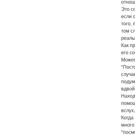
отнош
Это с
если 
того,
том с
реаль
Как п
его с
Может
"Пост
случае
подум
вдвой
Наход
помощ
вслух
Когда
много
"посм