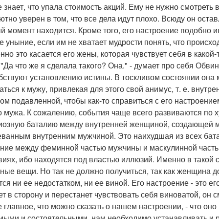
 знает, что упала стоимость акций. Ему не нужно смотреть в
ютно уверен в том, что все дела идут плохо. Всюду он остав
й момент находится. Кроме того, его настроение подобно и
е уныние, если им не хватает мудрости понять, что происхо
нно это касается его жены, которая чувствует себя в какой
 "Да что же я сделала такого? Она." - думает про себя Обви
бствуют установлению истины. В тоскливом состоянии она 
аться к мужу, привлекая для этого свой анимус, т. е. внутр
ом подавленной, чтобы как-то справиться с его настроением
о мужа. К сожалению, события чаще всего развиваются по
иозную баталию между внутренней женщиной, создающей 
еванным внутренним мужчиной. Это наихудшая из всех бата
ние между феминной частью мужчины и маскулинной часть
виях, ибо находятся под властью иллюзий. Именно в такой 
ные вещи. Но так не должно получиться, так как женщина 
тся ни ее недостатком, ни ее виной. Его настроение - это е
ет в сторону и перестанет чувствовать себя виноватой, он 
 главное, что можно сказать о нашем настроении, - что он
мыми и состоятельными, нам необходимо устанавливать и р