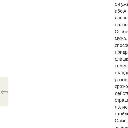
он уже
абсол
данны
полно
Особе
мужа.
спосо
придр
слишк
своег
гранд
разгн
сраже
⇦
дейст
страш
являе
отойд
Самое
значи