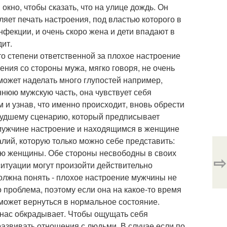
 окно, чтобы сказать, что на улице дождь. Он
ляет печать настроения, под властью которого в
нфекции, и очень скоро жена и дети впадают в
дит.
-то степени ответственной за плохое настроение
нения со стороны мужа, мягко говоря, не очень
может наделать много глупостей например,
еннюю мужскую часть, она чувствует себя
 и узнав, что именно происходит, вновь обрести
 худшему сценарию, который предписывает
мужчине настроение и находящимся в женщине
лий, которую только можно себе представить:
ю женщины. Обе стороны несвободны в своих
⇨
ситуации могут произойти действительно
должна понять - плохое настроение мужчины не
го проблема, поэтому если она на какое-то время
сможет вернуться в нормальное состояние.
о нас обкрадывает. Чтобы ощущать себя
азвивать отношения с людьми. В случае если по