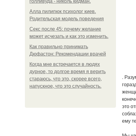
голливуда - николь кидман.
Алла пилипюк психолог киев.
Родительская модель поведения
Секс после 45: почему желание
может исчезать и как это изменить.
Как правильно принимать
Дюфастон: Рекомендации врачей
Когда мне встречается в людях
дурное, то долгое время я верить
. Раз
стараюсь, что это, скорее всего,
гораз
напускное, что это случайность.
женщи
конеч
это о
собла
ему т
Мы ча