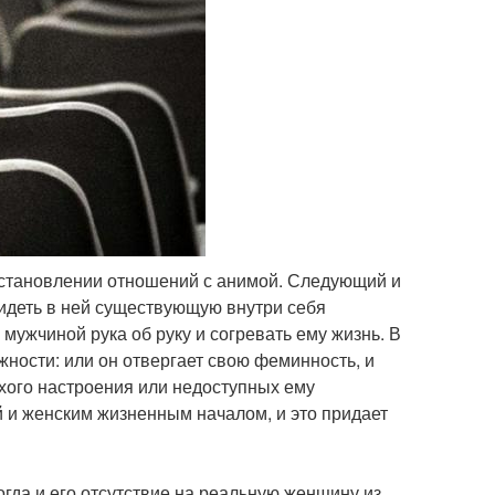
в установлении отношений с анимой. Следующий и
 видеть в ней существующую внутри себя
 мужчиной рука об руку и согревать ему жизнь. В
ности: или он отвергает свою феминность, и
охого настроения или недоступных ему
й и женским жизненным началом, и это придает
гда и его отсутствие на реальную женщину из