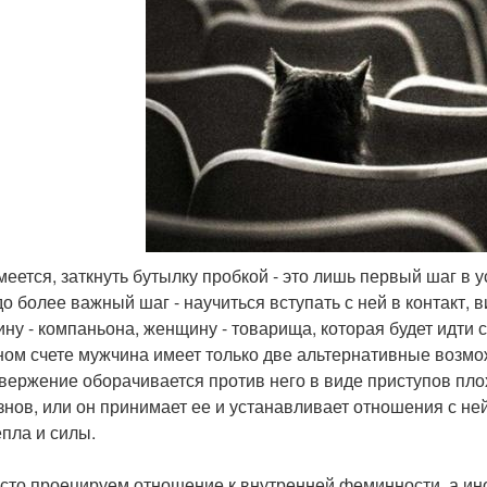
умеется, заткнуть бутылку пробкой - это лишь первый шаг 
до более важный шаг - научиться вступать с ней в контакт,
ну - компаньона, женщину - товарища, которая будет идти с
ном счете мужчина имеет только две альтернативные возмож
твержение оборачивается против него в виде приступов пл
знов, или он принимает ее и устанавливает отношения с не
епла и силы.
сто проецируем отношение к внутренней феминности, а ино