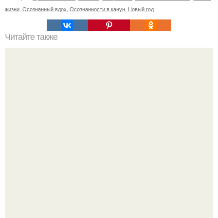
жизни
,
Осознанный вдох
,
Осознанности в канун
,
Новый год
Читайте также
Если мужчина подмигивает женщине, что это значит.
Зачем мужчина мне подмигнул?