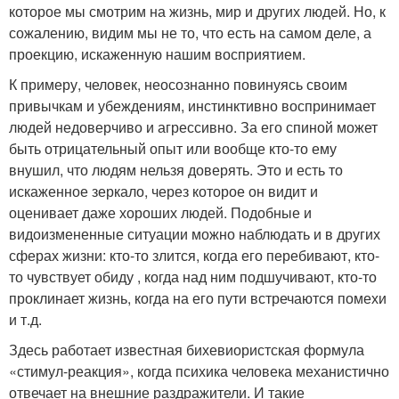
которое мы смотрим на жизнь, мир и других людей. Но, к
сожалению, видим мы не то, что есть на самом деле, а
проекцию, искаженную нашим восприятием.
К примеру, человек, неосознанно повинуясь своим
привычкам и убеждениям, инстинктивно воспринимает
людей недоверчиво и агрессивно. За его спиной может
быть отрицательный опыт или вообще кто-то ему
внушил, что людям нельзя доверять. Это и есть то
искаженное зеркало, через которое он видит и
оценивает даже хороших людей. Подобные и
видоизмененные ситуации можно наблюдать и в других
сферах жизни: кто-то злится, когда его перебивают, кто-
то чувствует обиду , когда над ним подшучивают, кто-то
проклинает жизнь, когда на его пути встречаются помехи
и т.д.
Здесь работает известная бихевиористская формула
«стимул-реакция», когда психика человека механистично
отвечает на внешние раздражители. И такие