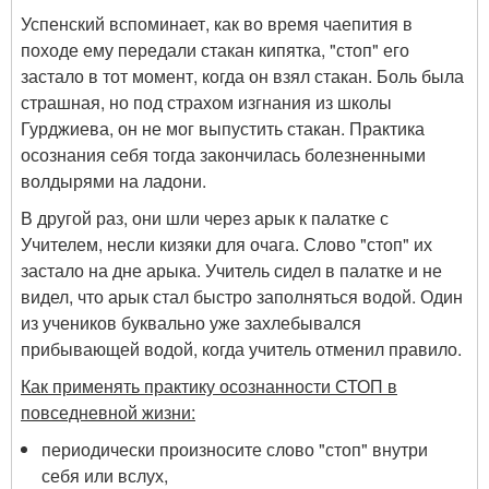
Успенский вспоминает, как во время чаепития в
походе ему передали стакан кипятка, "стоп" его
застало в тот момент, когда он взял стакан. Боль была
страшная, но под страхом изгнания из школы
Гурджиева, он не мог выпустить стакан. Практика
осознания себя тогда закончилась болезненными
волдырями на ладони.
В другой раз, они шли через арык к палатке с
Учителем, несли кизяки для очага. Слово "стоп" их
застало на дне арыка. Учитель сидел в палатке и не
видел, что арык стал быстро заполняться водой. Один
из учеников буквально уже захлебывался
прибывающей водой, когда учитель отменил правило.
Как применять практику осознанности СТОП в
повседневной жизни:
периодически произносите слово "стоп" внутри
себя или вслух,