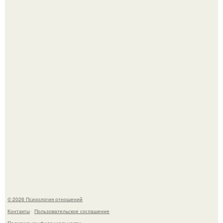
"3 Мечты юности и громкий финал": как Арнольд
шварценеггер женился на племяннице Кеннеди.
"Рука в Руке": появились кадры, на которых муж
помогает идти Алле Пугачевой.
© 2026 Психология отношений
Контакты
Пользовательское соглашение
Политика конфидециальности