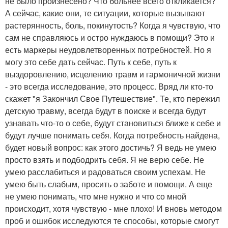
не было произнесено? Что больнее всего откликается?
А сейчас, какие они, те ситуации, которые вызывают
растерянность, боль, покинутость? Когда я чувствую, что
сам не справляюсь и остро нуждаюсь в помощи? Это и
есть маркеры неудовлетворенных потребностей. Но я
могу это себе дать сейчас. Путь к себе, путь к
выздоровлению, исцелению травм и гармоничной жизни
- это всегда исследование, это процесс. Вряд ли кто-то
скажет "я Закончил Свое Путешествие". Те, кто пережил
детскую травму, всегда будут в поиске и всегда будут
узнавать что-то о себе, будут становиться ближе к себе и
будут лучше понимать себя. Когда потребность найдена,
будет новый вопрос: как этого достичь? Я ведь не умею
просто взять и подбодрить себя. Я не верю себе. Не
умею расслабиться и радоваться своим успехам. Не
умею быть слабым, просить о заботе и помощи. А еще
не умею понимать, что мне нужно и что со мной
происходит, хотя чувствую - мне плохо! И вновь методом
проб и ошибок исследуются те способы, которые смогут