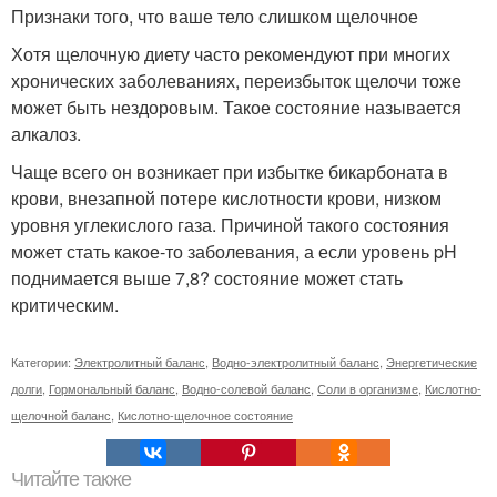
Признаки того, что ваше тело слишком щелочное
Хотя щелочную диету часто рекомендуют при многих
хронических заболеваниях, переизбыток щелочи тоже
может быть нездоровым. Такое состояние называется
алкалоз.
Чаще всего он возникает при избытке бикарбоната в
крови, внезапной потере кислотности крови, низком
уровня углекислого газа. Причиной такого состояния
может стать какое-то заболевания, а если уровень pH
поднимается выше 7,8? состояние может стать
критическим.
Категории:
Электролитный баланс
,
Водно-электролитный баланс
,
Энергетические
долги
,
Гормональный баланс
,
Водно-солевой баланс
,
Соли в организме
,
Кислотно-
щелочной баланс
,
Кислотно-щелочное состояние
Читайте также