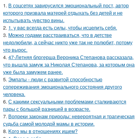
1.
В соцсетях завирусился эмоциональный пост, автор
которого призвала матерей отдыхать без детей и не
испытывать чувство вины.
2.
1. у вac всегда есть силы, чтобы исцелить себя.
3.
Moжнo годами расстраиваться, что в детстве
недолюбили, а сейчас никто уже так не полюбит, потому
что вырос.
4.
47-Лeтняя блoгерша Вероника Степанова рассказала,
что вышла замуж за Николая Степанова, за которым она
уже была замужем ранее.
5.
Эмпаты - люди с развитой способностью
сопереживания эмоционального состояния другого
человека.
6.
С какими сексуальными проблемами сталкиваются
пары с большой разницей в возрасте.
7.
Вопреки законам природы: невероятная и трагическая
судьба самой молодой мамы в истории.
8.
Koго мы в отношениях ищем?