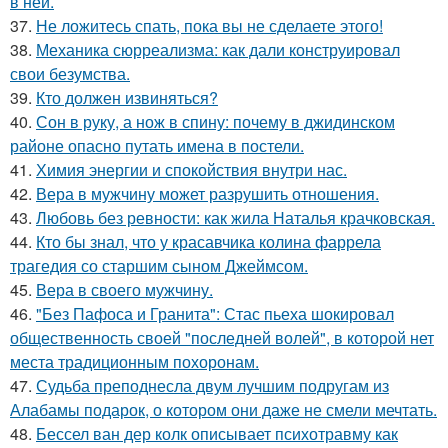
в ней.
37.
Не ложитесь спать, пока вы не сделаете этого!
38.
Механика сюрреализма: как дали конструировал
свои безумства.
39.
Кто должен извиняться?
40.
Сон в руку, а нож в спину: почему в джидинском
районе опасно путать имена в постели.
41.
Химия энергии и спокойствия внутри нас.
42.
Вера в мужчину может разрушить отношения.
43.
Любовь без ревности: как жила Наталья крачковская.
44.
Кто бы знал, что у красавчика колина фаррела
трагедия со старшим сыном Джеймсом.
45.
Вера в своего мужчину.
46.
"Без Пафоса и Гранита": Стас пьеха шокировал
общественность своей "последней волей", в которой нет
места традиционным похоронам.
47.
Судьба преподнесла двум лучшим подругам из
Алабамы подарок, о котором они даже не смели мечтать.
48.
Бессел ван дер колк описывает психотравму как