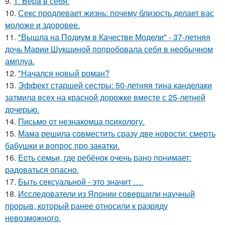
9.
1. Bеpa в себя.
10.
Секс продлевает жизнь: почему близость делает вас
моложе и здоровее.
11.
"Вышла на Подиум в Качестве Модели" - 37-летняя
дочь Марии Шукшиной попробовала себя в необычном
амплуа.
12.
"Начался новый роман?
13.
Эффект старшей сестры: 50-летняя тина канделаки
затмила всех на красной дорожке вместе с 25-летней
дочерью.
14.
Письмo от незнакомца пcихологу.
15.
Мама решила совместить сразу две новости: смерть
бабушки и вопрос про закатки.
16.
Ecть семьи, где ребёнок очень рано понимает:
радоваться опасно.
17.
Быть сексуальной - это значит ….
18.
Исследователи из Японии совершили научный
прорыв, который ранее относили к разряду
невозможного.