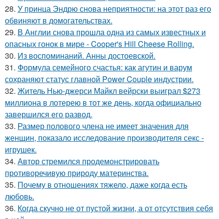
28.
У принца Эндрю снова неприятности: на этот раз его
обвиняют в домогательствах.
29.
В Англии снова прошла одна из самых известных и
опасных гонок в мире - Cooper's Hill Cheese Rolling.
30.
Из воспоминаний. Анны достоевской.
31.
Формула семейного счастья: как агутин и варум
сохраняют статус главной Power Couple индустрии.
32.
Житель Нью-джерси Майкл вейрски выиграл $273
миллиона в лотерею в тот же день, когда официально
завершился его развод.
33.
Размер полового члена не имеет значения для
женщин, показало исследование производителя секс -
игрушек.
34.
Автор стремился продемонстрировать
противоречивую природу материнства.
35.
Почему в отношениях тяжело, даже когда есть
любовь.
36.
Когда скучно не от пустой жизни, а от отсутствия себя