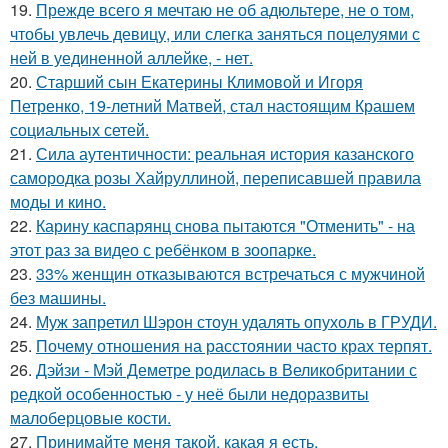
19.
Прежде всего я мечтаю не об адюльтере, не о том,
чтобы увлечь девицу, или слегка заняться поцелуями с
ней в уединенной аллейке, - нет.
20.
Старший сын Екатерины Климовой и Игоря
Петренко, 19-летний Матвей, стал настоящим Крашем
социальных сетей.
21.
Сила аутентичности: реальная история казанского
самородка розы Хайруллиной, переписавшей правила
моды и кино.
22.
Карину каспарянц снова пытаются "Отменить" - на
этот раз за видео с ребёнком в зоопарке.
23.
33% женщин отказываются встречаться с мужчиной
без машины.
24.
Муж запретил Шэрон стоун удалять опухоль в ГРУДИ.
25.
Почему отношения на расстоянии часто крах терпят.
26.
Дэйзи - Мэй Деметре родилась в Великобритании с
редкой особенностью - у неё были недоразвиты
малоберцовые кости.
27.
Принимайте меня такой, какая я есть.