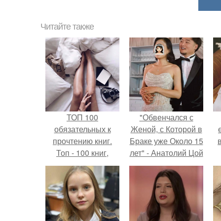
Читайте также
ТОП 100
"Обвенчался с
обязательных к
Женой, с Которой в
прочтению книг.
Браке уже Около 15
Топ - 100 книг,
лет" - Анатолий Цой
которые нужно
удивил
прочитать, чтобы
поклонников
понимать себя и
"тайной свадьбой".
других.