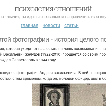
ПСИХОЛОГИЯ ОТНОШЕНИЙ
но - значит, ты идешь в правильном направлении. твой вн
главная
новости
статьи
этой фотографии - история целого п
ия, которая уходит от нас, оставляя лишь воспоминания, 
й Васильевич желудов (1922-2010) прощается со своим прош
ождал Севастополь в 1944 году.
оследняя фотография Андрея васильевича. В ней - прощан
остью, с тем временем, когда он, молодой офицер, шёл в бо