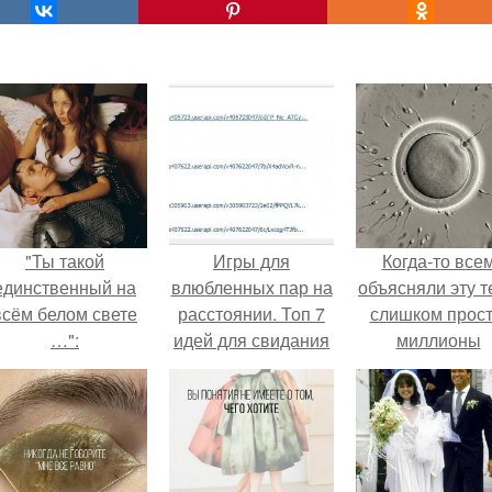
"Ты такой
Игры для
Когда-то все
единственный на
влюбленных пар на
объясняли эту т
всём белом свете
расстоянии. Топ 7
слишком прост
…":
идей для свидания
миллионы
на расстоянии
сперматозоид
бегут к цели, 
побеждает сам
быстрый.