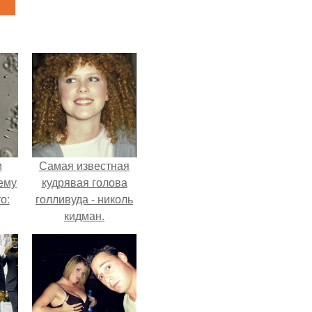
м
Самая известная
ему
кудрявая голова
о:
голливуда - николь
кидман.
ов
а
ый