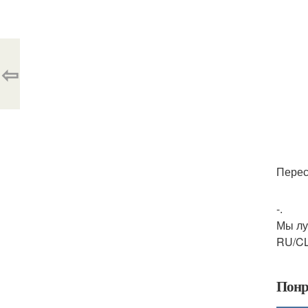
⇦
Перес
-.
Мы лу
RU/CL
Понр