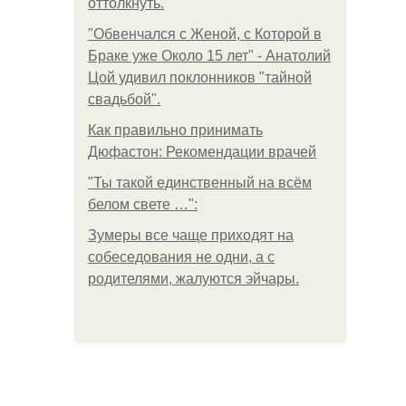
оттолкнуть.
"Обвенчался с Женой, с Которой в
Браке уже Около 15 лет" - Анатолий
Цой удивил поклонников "тайной
свадьбой".
Как правильно принимать
Дюфастон: Рекомендации врачей
"Ты такой единственный на всём
белом свете …":
Зумеры все чаще приходят на
собеседования не одни, а с
родителями, жалуются эйчары.