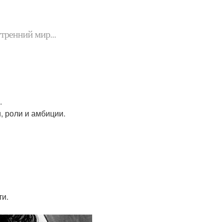
утренний мир...
.
, роли и амбиции.
ти.