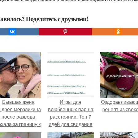
авилось? Поделитесь с друзьями!
Бывшая жена
Игры для
Оздоравливаю
ндрея мерзликина
влюбленных пар на
рецепт из свек
после развода
расстоянии. Топ 7
ехала за границу к
идей для свидания
овому избраннику
на расстоянии