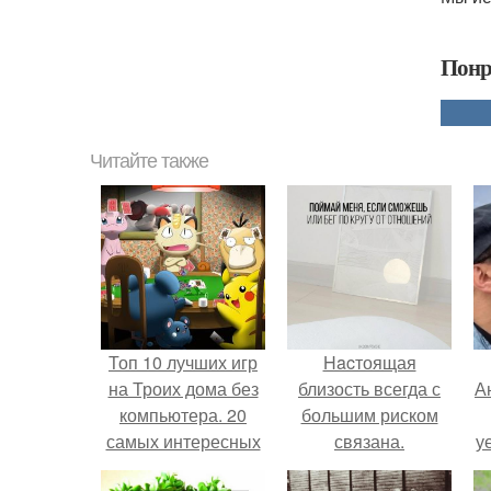
Понр
Читайте также
Топ 10 лучших игр
Hacтоящая
на Троих дома без
близость всегда с
А
компьютера. 20
большим риском
самых интересных
связана.
у
игр для компании
н