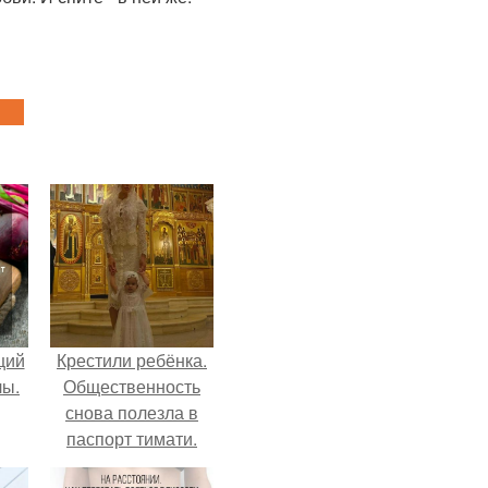
щий
Крестили ребёнка.
лы.
Общественность
снова полезла в
паспорт тимати.