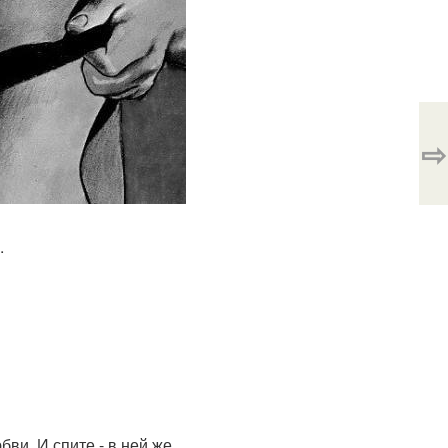
⇨
.
ви. И спите - в ней же.