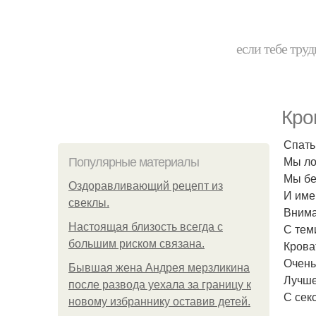
если тебе труд
Кро
Спать 
Мы ло
Популярные материалы
Мы бе
Оздоравливающий рецепт из
И име
свеклы.
Внима
Hacтоящая близость всегда с
С теми
большим риском связана.
Кроват
Очень
Бывшая жена Андрея мерзликина
Лучше
после развода уехала за границу к
С секс
новому избраннику оставив детей.