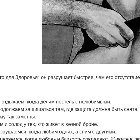
то для Здоровья" он разрушает быстрее, чем его отсутствие
 отдыхаем, когда делим постель с нелюбимыми.
одолжаем защищаться там, где защита должна быть снята.
му так заметны.
 и холод у тех, кто живёт в вечной броне.
зрушаемся, когда любим одних, а спим с другими.
целяемся, когда любовь и близость совпадают. Живите в люб