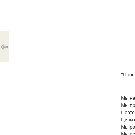
⇦
"Прос
Мы не
Мы пр
Поэто
Цинизм
Мы ра
Мы ис