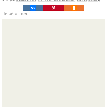
Читайте также
Кармические дети это кто. Дети - карма родителей.
Слишком много мы пеpеживаем.