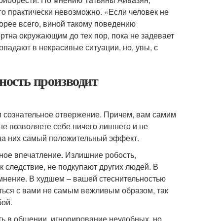
го практически невозможно. «Если человек не
корее всего, виной такому поведению
ртна окружающим до тех пор, пока не задевает
падают в некрасивые ситуации, но, увы, с
ьность производит
 и сознательное отвержение. Причем, вам самим
 не позволяете себе ничего лишнего и не
 на них самый положительный эффект.
жное впечатление. Излишние робость,
к следствие, не подкупают других людей. В
мнение. В худшем – вашей стеснительностью
иться с вами не самым вежливым образом, так
бой.
ь в общении, игнорирование неудобных, но