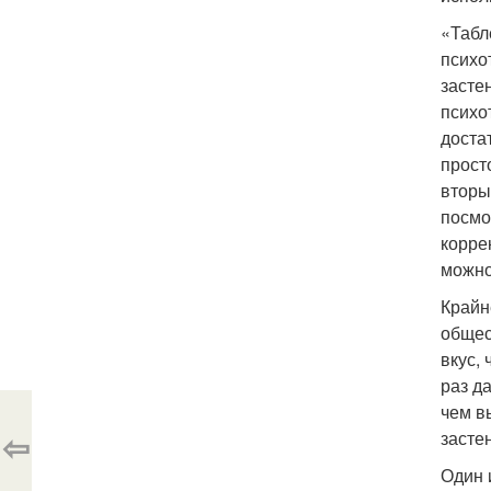
«Табл
психо
засте
психо
доста
прост
вторы
посмо
корре
можно
Крайн
общес
вкус,
раз д
чем в
⇦
засте
Один 