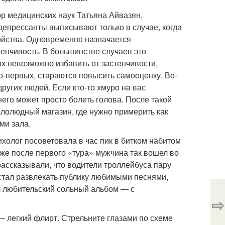
ор медицинских наук Татьяна Айвазян,
епрессанты выписывают только в случае, когда
ойства. Одновременно назначается
тенчивость. В большинстве случаев это
х невозможно избавить от застенчивости,
Во-первых, стараются повысить самооценку. Во-
ругих людей. Если кто-то хмуро на вас
 него может просто болеть голова. После такой
алолюдный магазин, где нужно примерить как
ми зала.
холог посоветовала в час пик в битком набитом
же после первого «тура» мужчина так вошел во
рассказывали, что водители троллейбуса пару
 стал развлекать публику любимыми песнями,
л любительский сольный альбом — с
⇨
— легкий флирт. Стрельните глазами по схеме