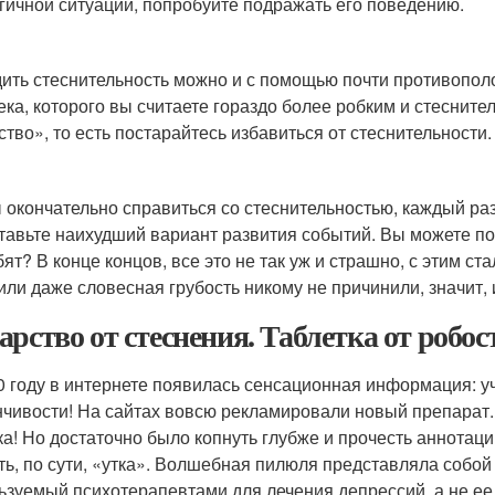
гичной ситуации, попробуйте подражать его поведению.
ить стеснительность можно и с помощью почти противопол
ека, которого вы считаете гораздо более робким и стесните
тво», то есть постарайтесь избавиться от стеснительности.
 окончательно справиться со стеснительностью, каждый раз,
тавьте наихудший вариант развития событий. Вы можете по
бят? В конце концов, все это не так уж и страшно, с этим с
 или даже словесная грубость никому не причинили, значит, 
арство от стеснения. Таблетка от робос
0 году в интернете появилась сенсационная информация: уч
нчивости! На сайтах вовсю рекламировали новый препарат
ка! Но достаточно было копнуть глубже и прочесть аннотацию
ть, по сути, «утка». Волшебная пилюля представляла собой
ьзуемый психотерапевтами для лечения депрессий, а не е