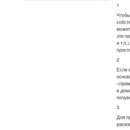
1
Чтобы
собст
может
эти п
и т.п
прост
2
Если 
основ
«прим
в дом
почув
3
Для п
раско