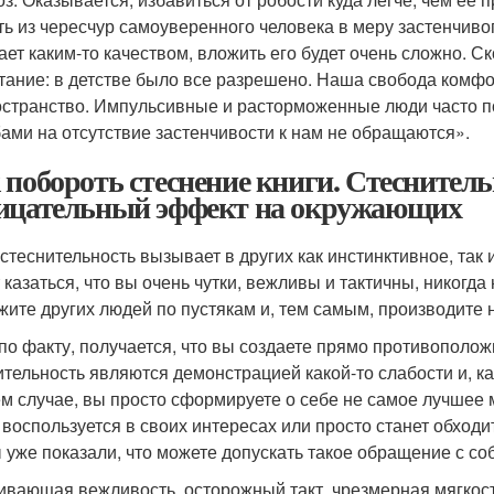
ть из чересчур самоуверенного человека в меру застенчиво
ает каким-то качеством, вложить его будет очень сложно. С
тание: в детстве было все разрешено. Наша свобода комфо
остранство. Импульсивные и расторможенные люди часто по
ами на отсутствие застенчивости к нам не обращаются».
 побороть стеснение книги. Стеснител
ицательный эффект на окружающих
стеснительность вызывает в других как инстинктивное, так
 казаться, что вы очень чутки, вежливы и тактичны, никогда
жите других людей по пустякам и, тем самым, производите
 по факту, получается, что вы создаете прямо противополо
ительность являются демонстрацией какой-то слабости и, ка
м случае, вы просто сформируете о себе не самое лучшее 
о воспользуется в своих интересах или просто станет обход
ы уже показали, что можете допускать такое обращение с со
ивающая вежливость, осторожный такт, чрезмерная мягкост