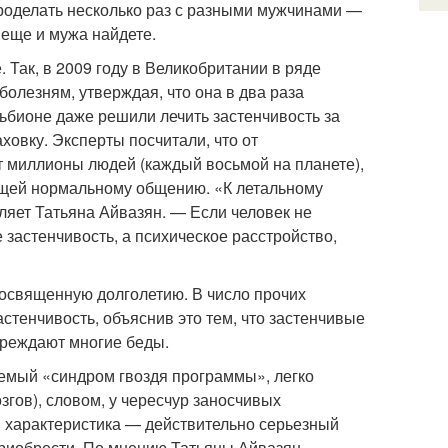
проделать несколько раз с разными мужчинами —
 еще и мужа найдете.
 Так, в 2009 году в Великобритании в ряде
олезням, утверждая, что она в два раза
ьбионе даже решили лечить застенчивость за
ховку. Эксперты посчитали, что от
т миллионы людей (каждый восьмой на планете),
ющей нормальному общению. «К летальному
вляет Татьяна Айвазян. — Если человек не
е застенчивость, а психическое расстройство,
посвященную долголетию. В число прочих
стенчивость, объяснив это тем, что застенчивые
реждают многие беды.
аемый «синдром гвоздя программы», легко
згов), словом, у чересчур заносчивых
я характеристика — действительно серьезный
 приобрести. По мнению Татьяны Айвазян,