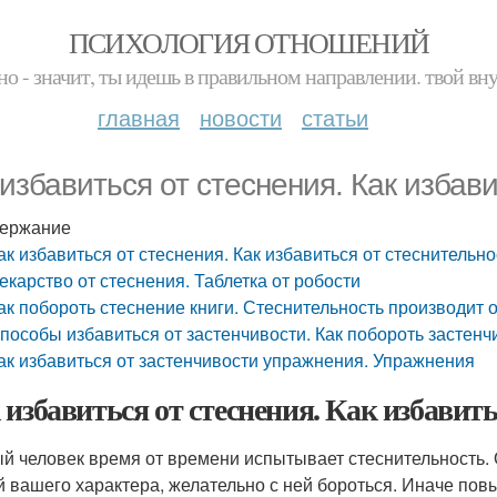
ПСИХОЛОГИЯ ОТНОШЕНИЙ
но - значит, ты идешь в правильном направлении. твой вн
главная
новости
статьи
 избавиться от стеснения. Как избав
ержание
ак избавиться от стеснения. Как избавиться от стеснительно
екарство от стеснения. Таблетка от робости
ак побороть стеснение книги. Стеснительность производи
пособы избавиться от застенчивости. Как побороть застенч
ак избавиться от застенчивости упражнения. Упражнения
 избавиться от стеснения. Как избавить
й человек время от времени испытывает стеснительность. 
й вашего характера, желательно с ней бороться. Иначе пов