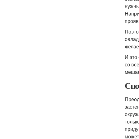
нужны
Напри
прояв
Поэто
овлад
желае
И это
со вс
мешае
Спо
Преод
засте
окруж
тольк
приду
может