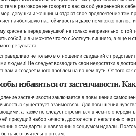
х тем в разговоре не говорят о вас как об уверенной в себе
мер, девушки и женщины отдают свое предпочтение тем пр
ляет наибольшую настойчивость и даже немножко наглости
му краснеть перед девушкой не только неправильно, с той т
еть собой, и вы можете что-то сболтнуть лишнего, а еще и 
мого результата!
 справедливо не только в отношении свиданий с представит
еми людьми! Не следует возводить свои недостатки в достои
т вам и создает много проблем на вашем пути. От того как о
собы избавиться от застенчивости. Как
оление застенчивости заключается в повышении самооценки
нчивостью существует взаимосвязь. Для повышения чувств
ающими, а также не следует стремиться в чем-то опередить
о ей присущий набор качеств, достоинств и негативных чер
манные стандарты и навязанные социумом идеалы. Поэто
 быть исключительно он сам.