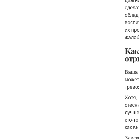
сдела
облад
воспи
их пр
жалоб
Как
отр
Ваша 
может
трево
Хотя,
стесн
лучше
кто-т
как в
Заиск