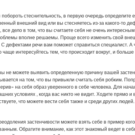
 побороть стеснительность, в первую очередь определите е
венный внешний вид или вы стесняетесь из-за какого-то деф
, все дело в том, что вы считаете себя не очень интересны
роблемы вполне решаемы. Проще всего изменить свой внешн
.). С дефектами речи вам поможет справиться специалист. 
о чаще интересуйтесь тем, что происходит вокруг, и больше 
вы не можете выявить определенную причину вашей застенч
ывается на том, что вы привыкли считать себя робким. Поп
ерив» на себя образ уверенного в себе человека. Для нача
ашних условиях , когда вас никто не видит. Ходите прямо и
ствуете, что можете вести себя также и среди других людей.
реодоления застенчивости можете взять себе в пример кого
ванным. Обратите внимание, как этот знакомый ведет в себя