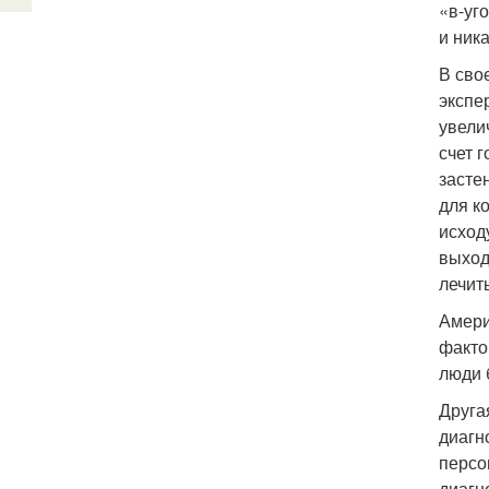
«в-уг
и ник
В сво
экспе
увели
счет 
засте
для к
исход
выход
лечит
Амери
факто
люди 
Друга
диагн
персо
диагн