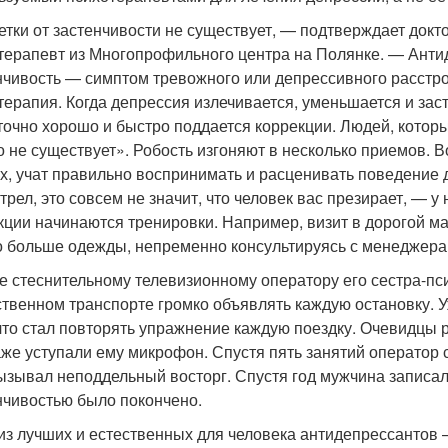
етки от застенчивости не существует, — подтверждает докт
терапевт из Многопрофильного центра на Полянке. — Антид
нчивость — симптом тревожного или депрессивного расстр
терапия. Когда депрессия излечивается, уменьшается и зас
точно хорошо и быстро поддается коррекции. Людей, которы
о не существует». Робость изгоняют в несколько приемов. 
х, учат правильно воспринимать и расценивать поведение д
трел, это совсем не значит, что человек вас презирает, — у
кции начинаются тренировки. Например, визит в дорогой м
 больше одежды, непременно консультируясь с менеджера
е стеснительному телевизионному оператору его сестра-пси
твенном транспорте громко объявлять каждую остановку. У
 что стал повторять упражнение каждую поездку. Очевидцы 
аже уступали ему микрофон. Спустя пять занятий оператор
ызывал неподдельный восторг. Спустя год мужчина записа
нчивостью было покончено.
из лучших и естественных для человека антидепрессантов 