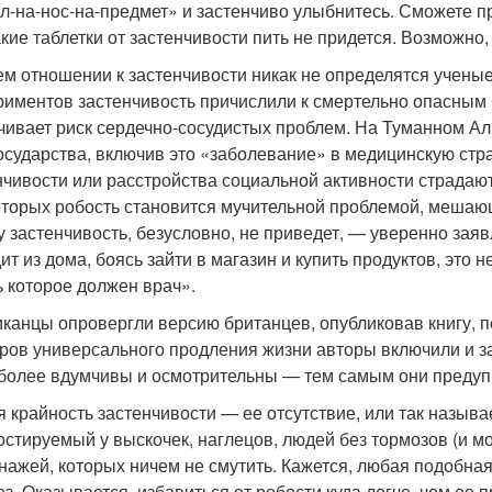
ол-на-нос-на-предмет» и застенчиво улыбнитесь. Сможете 
акие таблетки от застенчивости пить не придется. Возможно,
ем отношении к застенчивости никак не определятся ученые.
риментов застенчивость причислили к смертельно опасным б
чивает риск сердечно-сосудистых проблем. На Туманном Ал
государства, включив это «заболевание» в медицинскую стра
нчивости или расстройства социальной активности страдаю
оторых робость становится мучительной проблемой, меша
у застенчивость, безусловно, не приведет, — уверенно зая
ит из дома, боясь зайти в магазин и купить продуктов, это н
ь которое должен врач».
канцы опровергли версию британцев, опубликовав книгу, 
ров универсального продления жизни авторы включили и за
более вдумчивы и осмотрительны — тем самым они предуп
я крайность застенчивости — ее отсутствие, или так назыв
остируемый у выскочек, наглецов, людей без тормозов (и мо
нажей, которых ничем не смутить. Кажется, любая подобна
оз. Оказывается, избавиться от робости куда легче, чем ее