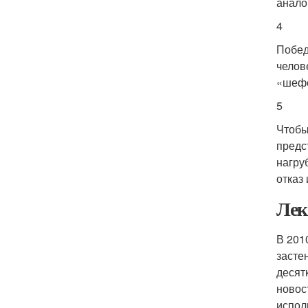
анало
4
Побед
челов
«шефс
5
Чтобы
предс
нагру
отказ
Лек
В 201
засте
десят
новос
испол