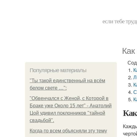
если тебе труд
Как
Сод
К
Популярные материалы
Л
"Ты такой единственный на всём
К
белом свете …":
С
"Обвенчался с Женой, с Которой в
К
Браке уже Около 15 лет" - Анатолий
Как
Цой удивил поклонников "тайной
свадьбой".
Кажды
Когда-то всем объясняли эту тему
черто