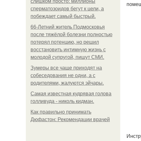
слишком просто: миллионы
помеш
сперматозоидов бегут к цели, а
побеждает самый быстрый.
66-Летний житель Подмосковья
после тяжёлой болезни полностью
потерял потенцию, но решил
восстановить интимную жизнь с
молодой супругой, пишут СМИ.
Зумеры все чаще приходят на
собеседования не одни, а с
родителями, жалуются эйчары.
Самая известная кудрявая голова
голливуда - николь кидман.
Как правильно принимать
Дюфастон: Рекомендации врачей
Инстр