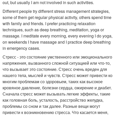
out, but usually I am not involved in such activities.
Different people try different stress management strategies,
some of them get regular physical activity, others spend time
with family and friends. I prefer practicing relaxation
techniques, such as deep breathing, meditation, yoga or
massage. I meditate every morning, every evening I do yoga,
on weekends I have massage and I practice deep breathing
in emergency cases.
Стресс - это состояние умственного или эмоционального
напряжения, вызванного сложной ситуацией или что-то,
что вызывает это состояние. Стресс очень вреден для
нашего тела, мыслей и чувств. Стресс может привести ко
многим проблемам со здоровьем, таких как высокое
кровяное давление, болезни сердца, ожирение и диабет.
Сначала стресс может вызывать легкие эффекты, такие
как головная боль, усталость, расстройство желудка,
проблемы со сном и так далее. Разные вещи могут
привести к возникновению стресса. Что касается меня,