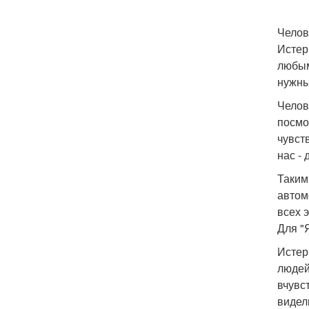
Челове
Истер
любым
нужны 
Челов
посмо
чувст
нас -
Таким
автом
всех 
Для "
Истер
людей
вчувс
видел