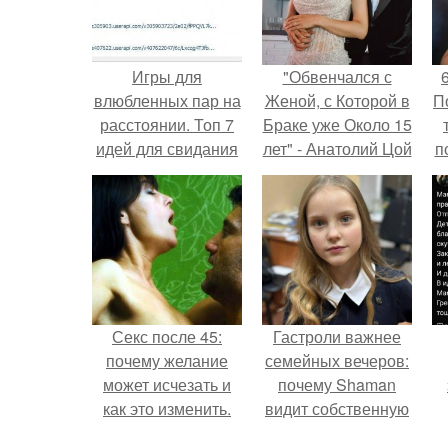
Игры для
"Обвенчался с
влюбленных пар на
Женой, с Которой в
П
расстоянии. Топ 7
Браке уже Около 15
идей для свидания
лет" - Анатолий Цой
п
на расстоянии
удивил
поклонников
"тайной свадьбой".
м
Секс после 45:
Гастроли важнее
почему желание
семейных вечеров:
может исчезать и
почему Shaman
как это изменить.
видит собственную
дочь чаще на
к