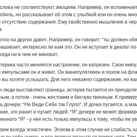
о слова не соответствуют эмоциям. Например, он вспоминае
обиль, но рассказывает об этом с улыбкой или он очень мно
и отсутствие содержания. Ему свойственно мышление в черн
а.
отно на других давит. Например, он говорит: "ты должен об
рашивает, интересно ли вам это. Он не вступает в диалог по
огда ни в чем не виноват.
истерика часто меняется настроение, он капризен. Свои имп
 импульсами он и живет. Он манипулятивен и похож на флаг,
то вы хотите услышать. Для него неважно содержание, но ва
ли люди выставляют границы, истерик пытается их преодоле
ным, а потом - очень жестоким и бесчувственным. К примеру
ть дочери: "Не Веди Себя так Глупо". И дочка пугается, а ма
ние, это ранит и пугает людей. "Я" дочери не может формиро
венного "Я" - у нее есть только импульсы к тому, чтобы ее 
ерик всегда эгоистичен. Эгоизм в этом случае не слабость х
 но он себе нужен, и все должно вращаться вокруг него. Те