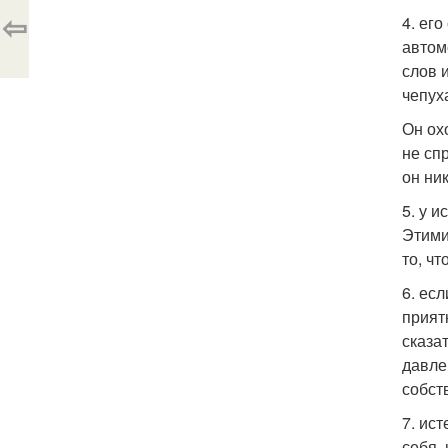
⇦
4. ег
автом
слов 
чепух
Он ох
не сп
он ник
5. у 
Этими
то, ч
6. ес
прият
сказа
давле
собст
7. ист
себя,