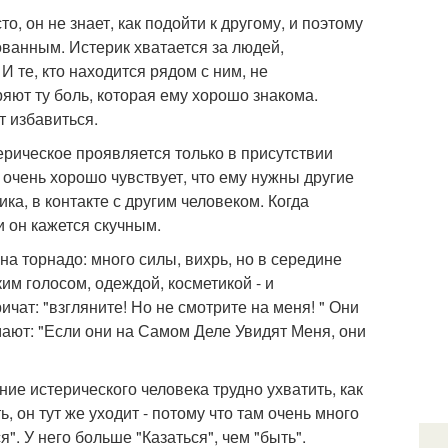
то, он не знает, как подойти к другому, и поэтому
ованным. Истерик хватается за людей,
И те, кто находится рядом с ним, не
яют ту боль, которая ему хорошо знакома.
т избавиться.
ерическое проявляется только в присутствии
 очень хорошо чувствует, что ему нужны другие
ика, в контакте с другим человеком. Когда
и он кажется скучным.
а торнадо: много силы, вихрь, но в середине
им голосом, одеждой, косметикой - и
чат: "взгляните! Но не смотрите на меня! " Они
умают: "Если они на Самом Деле Увидят Меня, они
ие истерического человека трудно ухватить, как
ь, он тут же уходит - потому что там очень много
я". У него больше "Казаться", чем "быть".