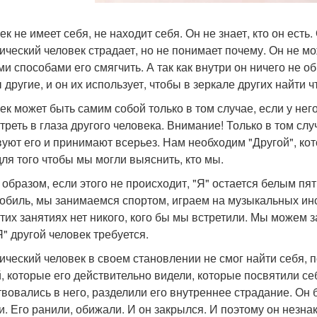
к не имеет себя, не находит себя. Он не знает, кто он есть.
ический человек страдает, но не понимает почему. Он не мо
и способами его смягчить. А так как внутри он ничего не о
другие, и он их использует, чтобы в зеркале других найти чт
ек может быть самим собой только в том случае, если у него
треть в глаза другого человека. Внимание! Только в том слу
вуют его и принимают всерьез. Нам необходим "Другой", ко
 для того чтобы мы могли выяснить, кто мы.
 образом, если этого не происходит, "Я" остается белым пя
обиль, мы занимаемся спортом, играем на музыкальных инс
этих занятиях нет никого, кого бы мы встретили. Мы можем 
Я" другой человек требуется.
ический человек в своем становлении не смог найти себя, п
, которые его действительно видели, которые посвятили се
твовались в него, разделили его внутреннее страдание. Он
и. Его ранили, обижали. И он закрылся. И поэтому он незна