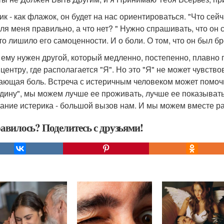
к - как флажок, он будет на нас ориентироваться. "Что сейча
для меня правильно, а что нет? " Нужно спрашивать, что он 
что лишило его самоценности. И о боли. О том, что он был б
 ему нужен другой, который медленно, постепенно, плавно п
 центру, где располагается "Я". Но это "Я" не может чувств
ающая боль. Встреча с истеричным человеком может помоч
дину", мы можем лучше ее проживать, лучше ее показывать
ание истерика - большой вызов нам. И мы можем вместе рас
авилось? Поделитесь с друзьями!