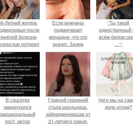
66-Летний житель
Если мужчина
"Ты такой
одмосковья после
подмигивает
единственный 
тяжёлой болезни
женщине, что это
всём белом св
олностью потерял
значит. Зачем
…":
потенцию, но
мужчина мне
решил
подмигнул?
восстановить
интимную жизнь с
олодой супругой,
пишут СМИ.
В соцсетях
Главной героиней
Чего мы на са
завирусился
стала школьница,
деле хотим?
эмоциональный
забеременевшая от
пост, автор
21-летнего парня.
оторого призвала