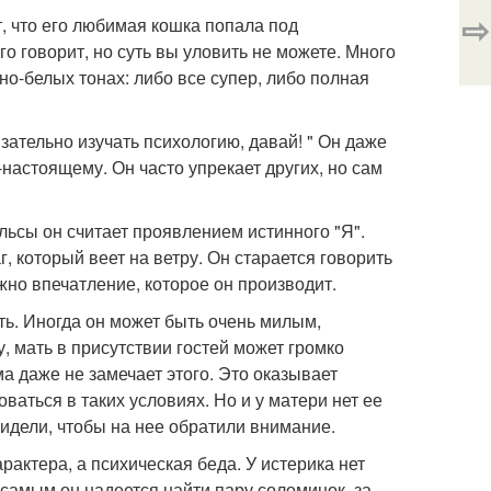
⇨
т, что его любимая кошка попала под
го говорит, но суть вы уловить не можете. Много
о-белых тонах: либо все супер, либо полная
язательно изучать психологию, давай! " Он даже
-настоящему. Он часто упрекает других, но сам
ульсы он считает проявлением истинного "Я".
 который веет на ветру. Он старается говорить
жно впечатление, которое он производит.
ть. Иногда он может быть очень милым,
, мать в присутствии гостей может громко
ма даже не замечает этого. Это оказывает
ваться в таких условиях. Но и у матери нет ее
увидели, чтобы на нее обратили внимание.
арактера, а психическая беда. У истерика нет
м самым он надеется найти пару соломинок, за