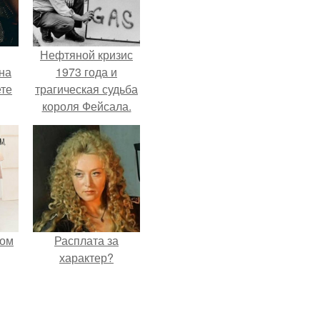
Нефтяной кризис
на
1973 года и
ете
трагическая судьба
короля Фейсала.
мом
Расплата за
характер?