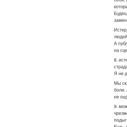
котор
Будеш
замен
Истер
людей
А пуб
на сце
8. ис
страд
Я не 
Мы ск
боли.
не ощ
9. мо
чрезм
подыг
Есть,