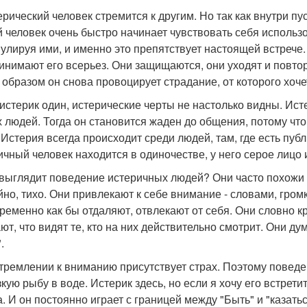
ерический человек стремится к другим. Но так как внутри пус
й человек очень быстро начинает чувствовать себя использ
улируя ими, и именно это препятствует настоящей встрече. 
инимают его всерьез. Они защищаются, они уходят и повтор
 образом он снова провоцирует страдание, от которого хоче
 истерик один, истерические черты не настолько видны. Ист
х людей. Тогда он становится жаден до общения, потому что
 Истерия всегда происходит среди людей, там, где есть публ
ичный человек находится в одиночестве, у него серое лицо 
к выглядит поведение истеричных людей? Они часто похожи н
йно, тихо. Они привлекают к себе внимание - словами, громк
ременно как бы отдаляют, отвлекают от себя. Они словно кри
ают, что видят те, кто на них действительно смотрит. Они д
.
стремлении к вниманию присутствует страх. Поэтому поведен
кую рыбу в воде. Истерик здесь, но если я хочу его встретит
. И он постоянно играет с границей между "Быть" и "казатьс