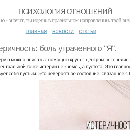
ПСИХОЛОГИЯ ОТНОШЕНИЙ
но - значит, ты идешь в правильном направлении. твой вн
главная
новости
статьи
еричность: боль утраченногo "Я".
терию можно описать с помощью круга с центром посередин
центральной точке истерии не кремль, а пустота. Это главное
вует себя пустым. Это невероятное состояние, связанное с