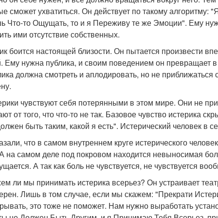
ые сможет ухватиться. Он действует по такому алгоритму: "
ь Что-то Ощущать, то и я Переживу те же Эмоции". Ему ну
ить ими отсутствие собственных.
ик боится настоящей близости. Он пытается произвести впе
. Ему нужна публика, и своим поведением он превращает в "
лика должна смотреть и аплодировать, но не приближаться 
ну.
терики чувствуют себя потерянными в этом мире. Они не п
ают от того, что что-то не так. Базовое чувство истерика ск
должен быть таким, какой я есть". Истерический человек в с
азали, что в самом внутреннем круге истерического человека 
 А на самом деле под покровом находится невыносимая бол
ущается. А так как боль не чувствуется, не чувствуется во
жем ли мы принимать истерика всерьез? Он устраивает теат
ерен. Лишь в том случае, если мы скажем: "Прекрати Истери
рывать, это тоже не поможет. Нам нужно выработать устан
 ты не Должен Быть Другим, и я Принимаю Тебя Всерьез, п