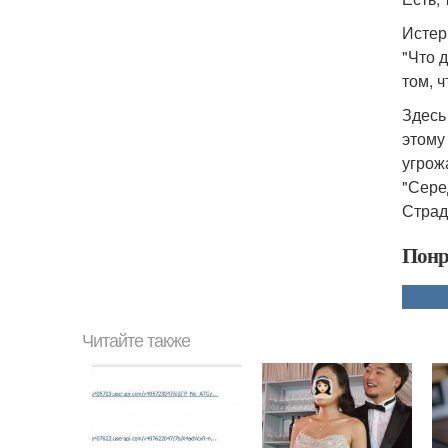
Истери
"Что 
том, 
Здесь
этому
угрож
"Сере
Страд
Понр
Читайте также