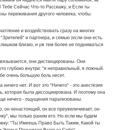
Я Тебе Сейчас Что-то Расскажу, и Если ты
жны переживания другого человека, чтобы
чатление и воздействовать сразу на многих
Зрителей" и партнера, и семью (если они есть.
слишком близко, и уж тем более не подниматься
ривязываются, они дистанцированы. Они
рыто глубоко внутри: "я неправильный, я ложный.
ебе очень большую боль несет.
ничего нет. И вот это "Ничего" - это анестезия
ь, которая была диссоциирована. И поэтому она
обще ничего - ощущения парализованы.
р, он ненастоящий, он все преувеличивает, он
ку", мы только раним его. Но если мы будем
овку: "Ты Имеешь Право Быть Таким, Какой ты
ри Этом я Принимаю Всерьез Себя".