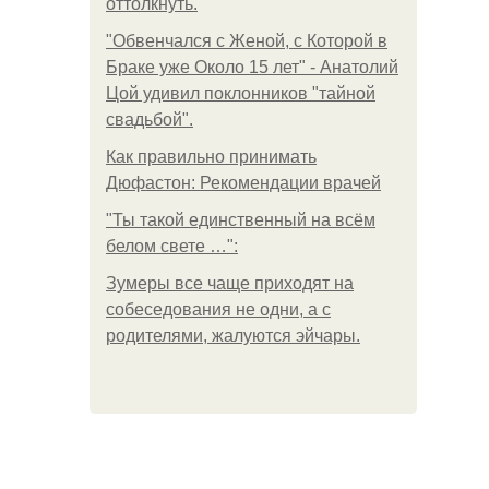
оттолкнуть.
"Обвенчался с Женой, с Которой в
Браке уже Около 15 лет" - Анатолий
Цой удивил поклонников "тайной
свадьбой".
Как правильно принимать
Дюфастон: Рекомендации врачей
"Ты такой единственный на всём
белом свете …":
Зумеры все чаще приходят на
собеседования не одни, а с
родителями, жалуются эйчары.