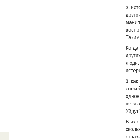
2. ист
друго
манип
воспр
Таким
Когда
други
люди.
истер
3. ка
споко
однов
не зн
Уйдут"
В их 
скольз
страха