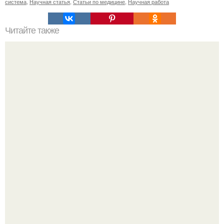
система
,
Научная статья
,
Статьи по медицине
,
Научная работа
Читайте также
Можно ли носить кольцо на безымянном пальце правой
руки незамужней девушке