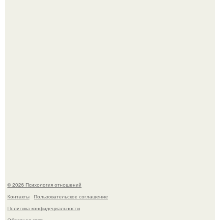
Мужчина пришёл искать любовницу и принёс семейное
портфолио.
Денежное дерево - рецепты для здоровья.
© 2026 Психология отношений
Контакты
Пользовательское соглашение
Политика конфидециальности
Обратная связь