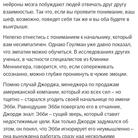
нейроны мозга побуждают людей отвечать друг другу
взаимностью. Так что, если вы проявите понимание, ваш
шеф, возможно, поведет себя так же и вы оба будете в
выигрыше.
Нелегко отнестись с пониманием к начальнику, который
вам несимпатичен. Однако Гоулман уже давно показал,
что эмпатии можно обучиться. В исследованиях других
ученых, в частности специалистов из Клиники
Меннингера, говорится, что, если сопереживать
осознанно, можно глубже проникнуть в чужие эмоции.
Помню случай Джорджа, менеджера по продажам
американской компании, который изо всех сил – но
тщетно – старался угодить своей начальнице по имени
Эбби. Равнодушие Эбби повергало его в отчаяние,
Джордж знал: Эбби – сущий зверь, который ставит
недостижимые цели. Как только Джордж задумался об
этом, он понял, что Эбби игнорирует его неумышленно –
она вынуждена работать сразу над несколькими