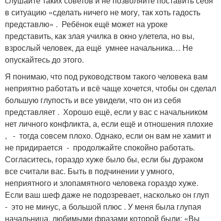
слушайте таких советов и не позволяйте поставить себя
в ситуацию «сделать ничего не могу, так хоть гадость
представлю» . Ребёнок ещё может на уроке
представить, как злая училка в окно улетела, но вы,
взрослый человек, да ещё умнее начальника… Не
опускайтесь до этого.
Я понимаю, что под руководством такого человека вам
неприятно работать и всё чаще хочется, чтобы он сделал
большую глупость и все увидели, что он из себя
представляет . Хорошо ещё, если у вас с начальником
нет личного конфликта, а, если ещё и отношения плохие
, - тогда совсем плохо. Однако, если он вам не хамит и
не придирается - продолжайте спокойно работать.
Согласитесь, гораздо хуже было бы, если бы дураком
все считали вас. Быть в подчинении у умного,
неприятного и злопамятного человека гораздо хуже.
Если ваш шеф даже не подозревает, насколько он глуп
- это не минус, а большой плюс . У меня была глупая
начальница, любимыми фразами которой были: «Вы