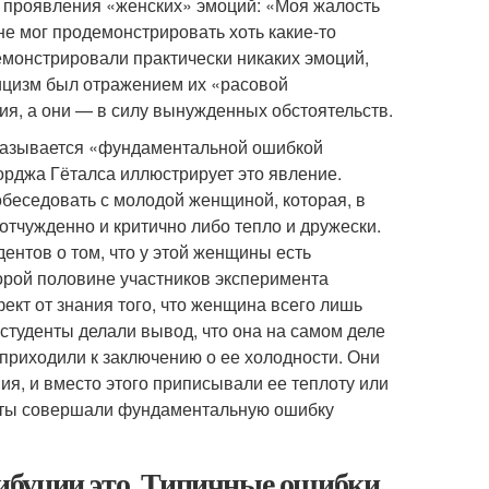
 проявления «женских» эмоций: «Моя жалость
 не мог продемонстрировать хоть какие-то
демонстрировали практически никаких эмоций,
тоицизм был отражением их «расовой
ция, а они — в силу вынужденных обстоятельств.
 называется «фундаментальной ошибкой
орджа Гёталса иллюстрирует это явление.
обеседовать с молодой женщиной, которая, в
отчужденно и критично либо тепло и дружески.
нтов о том, что у этой женщины есть
торой половине участников эксперимента
ект от знания того, что женщина всего лишь
 студенты делали вывод, что она на самом деле
 приходили к заключению о ее холодности. Они
ия, и вместо этого приписывали ее теплоту или
енты совершали фундаментальную ошибку
ибуции это. Типичные ошибки