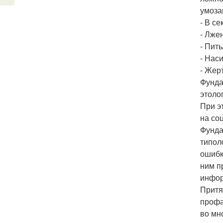
умоза
- В с
- Лже
- Пит
- Нас
- Жер
Фунда
этоло
При э
на соц
Фунда
типол
ошибке
ним п
инфор
Притя
профа
во мн