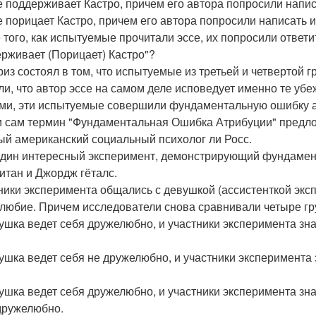
се поддерживает Кастро, причем его автора попросили нап
се порицает Кастро, причем его автора попросили написать
 того, как испытуемые прочитали эссе, их попросили ответи
рживает (Порицает) Кастро"?
из состоял в том, что испытуемые из третьей и четвертой г
ли, что автор эссе на самом деле исповедует именно те уб
ми, эти испытуемые совершили фундаментальную ошибку а
и сам термин "Фундаментальная Ошибка Атрибуции" предло
ый американский социальный психолог ли Росс.
дин интересный эксперимент, демонстрирующий фундамен
итан и Джордж гёталс.
ники эксперимента общались с девушкой (ассистенткой экс
любие. Причем исследователи снова сравнивали четыре гр
вушка ведет себя дружелюбно, и участники эксперимента зна
вушка ведет себя не дружелюбно, и участники эксперимента 
вушка ведет себя дружелюбно, и участники эксперимента зн
дружелюбно.