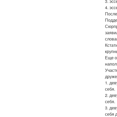
3. эс
4. эс
После
Подде
Сюрпр
заяви
слова
Кстат
крупн
Еще о
напол
Участ
друже
1. де
себя.
2. де
себя.
3. де
себя 