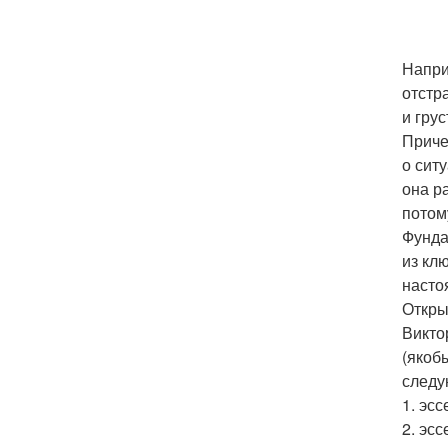
Напри
отстр
и гру
Приче
о ситу
она р
потом
Фунда
из кл
насто
Откры
Викто
(якоб
следу
1. эс
2. эс