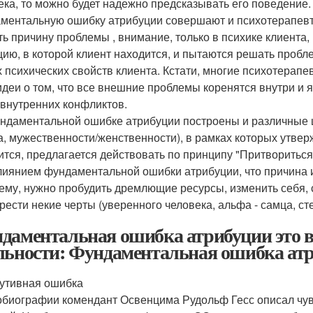
ека, то можно будет надежно предсказывать его поведение.
ментальную ошибку атрибуции совершают и психотерапевты 
ть причину проблемы , внимание, только в психике клиента
цию, в которой клиент находится, и пытаются решать пробл
х психических свойств клиента. Кстати, многие психотерап
 идеи о том, что все внешние проблемы коренятся внутри и
 внутренних конфликтов.
ндаментальной ошибке атрибуции построены и различные ш
а, мужественности/женственности), в рамках которых утверж
ится, предлагается действовать по принципу "Притвориться
лиянием фундаментальной ошибки атрибуции, что причина и
ему, нужно пробудить дремлющие ресурсы, изменить себя,
рести некие черты (уверенного человека, альфа - самца, ст
даментальная ошибка атрибуции это в
льности: Фундаментальная ошибка ат
утивная ошибка
обиографии комендант Освенцима Рудольф Гесс описал чувс