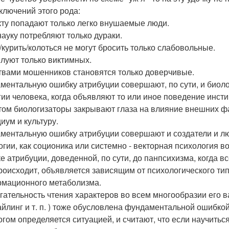
ключений этого рода:
екту попадают только легко внушаемые люди.
науку потребляют только дураки.
ь/курить/колоться не могут бросить только слабовольные.
илуют только виктимных.
твами мошенников становятся только доверчивые.
ментальную ошибку атрибуции совершают, по сути, и биол
гии человека, когда объявляют то или иное поведение ин
том биологизаторы закрывают глаза на влияние внешних ф
иум и культуру.
ментальную ошибку атрибуции совершают и создатели и лю
огии, как соционика или системно - векторная психология
 атрибуции, доведенной, по сути, до панпсихизма, когда все
роисходит, объявляется зависящим от психологического ти
мационного метаболизма.
гательность чтения характеров во всем многообразии его в
йлинг и т. п. ) тоже обусловлена фундаментальной ошибко
огом определяется ситуацией, и считают, что если научитьс