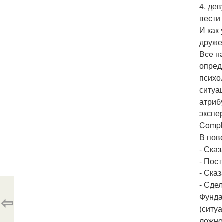
4. де
вести
И как
друже
Все н
опред
психо
ситуа
атриб
экспе
Compl
В пов
- Сказ
- Пост
- Сказ
- Сде
Фунда
⇦
(ситу
ложно