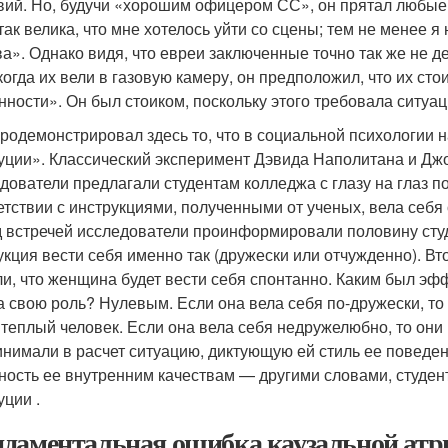
вий. Но, будучи «хорошим офицером СС», он прятал любые
так велика, что мне хотелось уйти со сцены; тем не менее я
ва». Однако видя, что евреи заключенные точно так же не 
когда их вели в газовую камеру, он предположил, что их с
нности». Он был стоиком, поскольку этого требовала ситуа
продемонстрировал здесь то, что в социальной психологии
уции». Классический эксперимент Дэвида Наполитана и Дж
дователи предлагали студентам колледжа с глазу на глаз п
етствии с инструкциями, полученными от ученых, вела себя 
 встречей исследователи проинформировали половину студе
укция вести себя именно так (дружески или отчужденно). В
ли, что женщина будет вести себя спонтанно. Каким был эфф
а свою роль? Нулевым. Если она вела себя по-дружески, то
 теплый человек. Если она вела себя недружелюбно, то они
инимали в расчет ситуацию, диктующую ей стиль ее поведен
ность ее внутренним качествам — другими словами, студ
уции .
даментальная ошибка каузальной атр