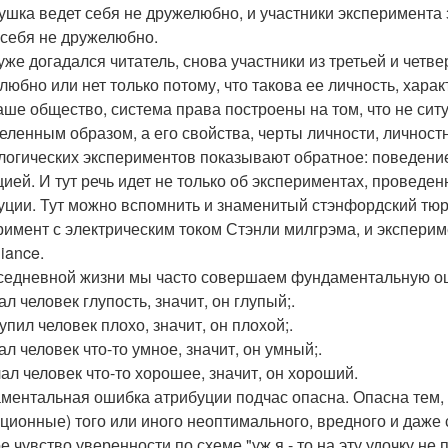
вушка ведет себя не дружелюбно, и участники эксперимента
 себя не дружелюбно.
 уже догадался читатель, снова участники из третьей и четв
любно или нет только потому, что такова ее личность, харак
аше общество, система права построены на том, что не сит
еленным образом, а его свойства, черты личности, личност
логических экспериментов показывают обратное: поведение
цией. И тут речь идет не только об экспериментах, провед
уции. Тут можно вспомнить и знаменитый стэнфордский тю
римент с электрическим током Стэнли милгрэма, и экспери
iance.
седневной жизни мы часто совершаем фундаментальную ош
ал человек глупость, значит, он глупый;.
упил человек плохо, значит, он плохой;.
ал человек что-то умное, значит, он умный;.
лал человек что-то хорошее, значит, он хороший.
ментальная ошибка атрибуции подчас опасна. Опасна тем,
ационные) того или иного неоптимального, вредного и даже
е чувство уверенности по схеме "уж я - то на эту удочку н