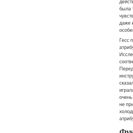
дейст
была 
чувст
даже 
особе
Гесс 
атриб
Иссле
соотв
Перед
инстр
сказа
играл
очень
не пр
холод
атриб
Фун