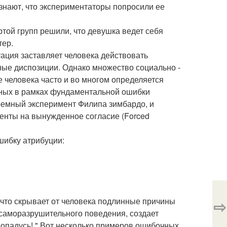
 знают, что экспериментаторы попросили ее
ертой групп решили, что девушка ведет себя
тер.
уация заставляет человека действовать
ные диспозиции. Однако множество социально -
 человека часто и во многом определяется
енных в рамках фундаментальной ошибки
ремный эксперимент Филипа зимбардо, и
менты на вынужденное согласие (Forced
ибку атрибуции:
 что скрывает от человека подлинные причины
⇨
 саморазрушительного поведения, создает
е попадусь! " Вот несколько примеров ошибочных