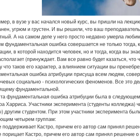
мер, в вузе у вас начался новый курс, вы пришли на лекци
анен, угрюм и грустен. И вы решили, что ваш преподавател
стный. А на самом деле у него просто недавно умерла любим
м фундаментальная ошибка совершается не только тогда, ко
ации, в которой находится человек, но и тогда, когда вы зн
асполагает (принуждает. Вам все равно будет казаться, что
у что таков его характер, а влиянием ситуации вы пренебре
ментальная ошибка атрибуции присуща всем людям, соверш
ючевых социально - психологических феноменов. Все это д
ящему фундаментальной.
та фундаментальная ошибка атрибуции была в следующем 
ра Харриса. Участники эксперимента (студенты колледжа) ч
ы) другим студентом. При этом участники эксперимента бы
ющим четырем группам:
се поддерживает Кастро, причем его автор сам принял решени
се порицает Кастро, причем его автор сам принял решение о 