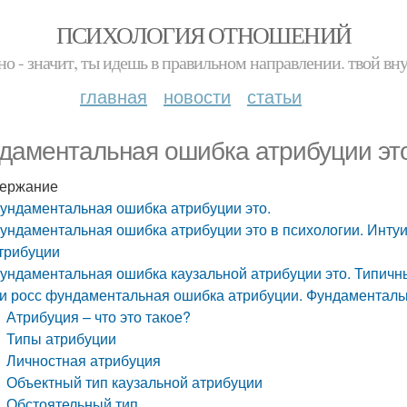
ПСИХОЛОГИЯ ОТНОШЕНИЙ
но - значит, ты идешь в правильном направлении. твой вн
главная
новости
статьи
даментальная ошибка атрибуции эт
ержание
ундаментальная ошибка атрибуции это.
ундаментальная ошибка атрибуции это в психологии. Инту
трибуции
ундаментальная ошибка каузальной атрибуции это. Типичн
и росс фундаментальная ошибка атрибуции. Фундаменталь
Атрибуция – что это такое?
Типы атрибуции
Личностная атрибуция
Объектный тип каузальной атрибуции
Обстоятельный тип