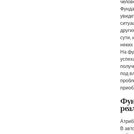
челов
Фунда
увиде
ситуа
други
сути,
неких
На фу
успех
получ
под в
пробл
приоб
Фун
реа
Атриб
В авт