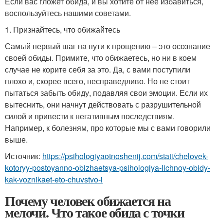
Если вас гложет обида, и вы хотите от нее избавиться,
воспользуйтесь нашими советами.
1. Признайтесь, что обижайтесь
Самый первый шаг на пути к прощению – это осознание
своей обиды. Примите, что обижаетесь, но ни в коем
случае не корите себя за это. Да, с вами поступили
плохо и, скорее всего, несправедливо. Но не стоит
пытаться забыть обиду, подавляя свои эмоции. Если их
вытеснить, они начнут действовать с разрушительной
силой и привести к негативным последствиям.
Например, к болезням, про которые мы с вами говорили
выше.
Источник:
https://psihologiyaotnoshenij.com/stati/chelovek-
kotoryy-postoyanno-obizhaetsya-psihologiya-lichnoy-obidy-
kak-voznikaet-eto-chuvstvo-i
Почему человек обижается на
мелочи. Что такое обида с точки