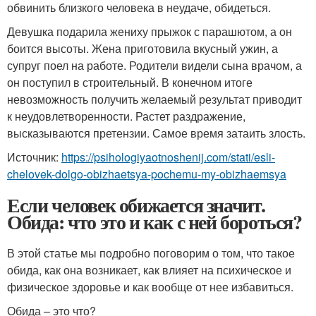
обвинить близкого человека в неудаче, обидеться.
Девушка подарила жениху прыжок с парашютом, а он
боится высоты. Жена приготовила вкусный ужин, а
супруг поел на работе. Родители видели сына врачом, а
он поступил в строительный. В конечном итоге
невозможность получить желаемый результат приводит
к неудовлетворенности. Растет раздражение,
высказываются претензии. Самое время затаить злость.
Источник:
https://psihologiyaotnoshenij.com/stati/esli-
chelovek-dolgo-obizhaetsya-pochemu-my-obizhaemsya
Если человек обижается значит.
Обида: что это и как с ней бороться?
В этой статье мы подробно поговорим о том, что такое
обида, как она возникает, как влияет на психическое и
физическое здоровье и как вообще от нее избавиться.
Обида – это что?