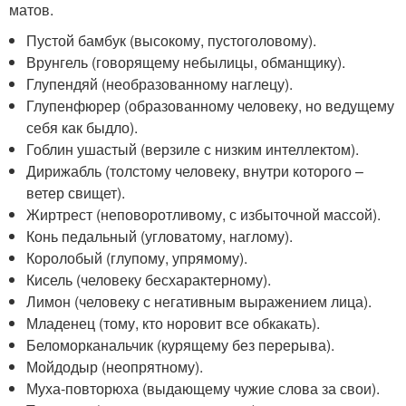
матов.
Пустой бамбук (высокому, пустоголовому).
Врунгель (говорящему небылицы, обманщику).
Глупендяй (необразованному наглецу).
Глупенфюрер (образованному человеку, но ведущему
себя как быдло).
Гоблин ушастый (верзиле с низким интеллектом).
Дирижабль (толстому человеку, внутри которого –
ветер свищет).
Жиртрест (неповоротливому, с избыточной массой).
Конь педальный (угловатому, наглому).
Королобый (глупому, упрямому).
Кисель (человеку бесхарактерному).
Лимон (человеку с негативным выражением лица).
Младенец (тому, кто норовит все обкакать).
Беломорканальчик (курящему без перерыва).
Мойдодыр (неопрятному).
Муха-повторюха (выдающему чужие слова за свои).