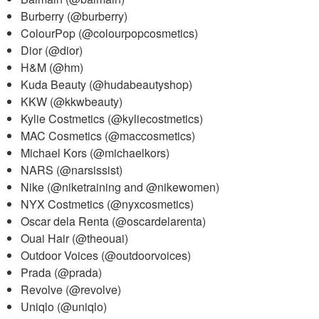
Burberry (@burberry)
ColourPop (@colourpopcosmetics)
Dior (@dior)
H&M (@hm)
Kuda Beauty (@hudabeautyshop)
KKW (@kkwbeauty)
Kylie Costmetics (@kyliecostmetics)
MAC Cosmetics (@maccosmetics)
Michael Kors (@michaelkors)
NARS (@narsissist)
Nike (@niketraining and @nikewomen)
NYX Costmetics (@nyxcosmetics)
Oscar dela Renta (@oscardelarenta)
Ouai Hair (@theouai)
Outdoor Voices (@outdoorvoices)
Prada (@prada)
Revolve (@revolve)
Uniqlo (@uniqlo)