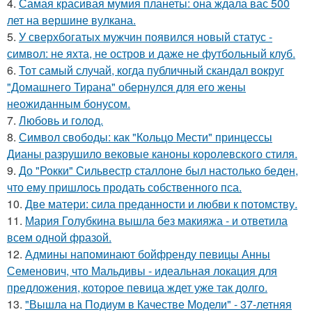
4.
Самая красивая мумия планеты: она ждала вас 500
лет на вершине вулкана.
5.
У сверхбогатых мужчин появился новый статус -
символ: не яхта, не остров и даже не футбольный клуб.
6.
Тот самый случай, когда публичный скандал вокруг
"Домашнего Тирана" обернулся для его жены
неожиданным бонусом.
7.
Любовь и гoлoд.
8.
Символ свободы: как "Кольцо Мести" принцессы
Дианы разрушило вековые каноны королевского стиля.
9.
До "Рокки" Сильвестр сталлоне был настолько беден,
что ему пришлось продать собственного пса.
10.
Две матери: сила преданности и любви к потомству.
11.
Мария Голубкина вышла без макияжа - и ответила
всем одной фразой.
12.
Админы напоминают бойфренду певицы Анны
Семенович, что Мальдивы - идеальная локация для
предложения, которое певица ждет уже так долго.
13.
"Вышла на Подиум в Качестве Модели" - 37-летняя