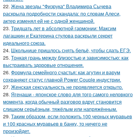
22.
Жена звезды "Физрука" Владимира Сычева
раскрыла подробности скандала: по словам Алеси,
актер изменял ей не с одной женщиной.
23.
Тридцать лет в абсолютной гармонии: Максим
лагашкин и Екатерина стулова раскрыли секрет
идеального союза.
24.
Школьнице пришлось снять бельё, чтобы сдать ЕГЭ.
25.
Тонкая грань между близостью и зависимостью: как
выстраивать здоровые отношения.
26.
Формула семейного счастья: как агутин и варум
сохраняют статус главной Power Couple индустрии.
27.
Женская сексуальность не проявляется открыто.
28.
Ягенаши - японское слово для того самого неловкого
момента, когда обычный разговор вдруг становится
слишком серьёзным, тяжёлым или напряжённым.
29.
Таким образом, если положить 100 черных муравьев
и 100 красных муравьев в банку, то ничего не
произойдет.