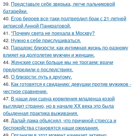
39.
Представьте себе зверька, легче пальчиковой
батарейки.
40.
Егор бероев все-таки подтвердил брак с 21-летней
актрисой Анной Панкратовой.
41.
"Почему света не поехала в Москву?
42.
Нужно к себе прислушиваться.
43.
Парадокс близости: как интимная жизнь по-разному
влияет на долголетие мужчин и женщин.
44.
Женские соски больше мы не трогаем: врачи
предупредили о последствиях.
45.
О близости: путь к другому.
46.
Как готовятся к свиданию: девушки против мужиков -
честное сравнение.
47.
В наши дни сцена кормления младенца козой
выглядит странно, но в начале XX века это была
обыденная практика выживания.
48.
Далай-лама объяснял, что причиной стресса и
беспокойства становятся наши ожидания.
49.
Организм в этот момент начинает активно