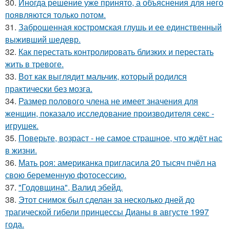
30.
Иногда решение уже принято, а объяснения для него
появляются только потом.
31.
Заброшенная костромская глушь и ее единственный
выживший шедевр.
32.
Как перестать контролировать близких и перестать
жить в тревоге.
33.
Вот как выглядит мальчик, который родился
практически без мозга.
34.
Размер полового члена не имеет значения для
женщин, показало исследование производителя секс -
игрушек.
35.
Поверьте, возраст - не самое страшное, что ждёт нас
в жизни.
36.
Мать роя: американка пригласила 20 тысяч пчёл на
свою беременную фотосессию.
37.
"Годовщина", Валид эбейд.
38.
Этот снимок был сделан за несколько дней до
трагической гибели принцессы Дианы в августе 1997
года.