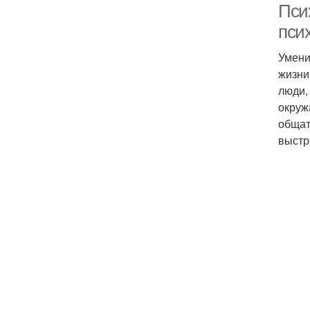
Пси
пси
Умени
жизни
люди,
окруж
общат
выстр