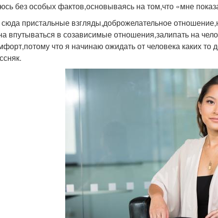
юсь без особых фактов,основываясь на том,что «мне показа
 сюда пристальные взгляды,доброжелательное отношение,ну
на впутываться в созависимые отношения,залипать на чел
мфорт,потому что я начинаю ожидать от человека каких то д
ссняк.