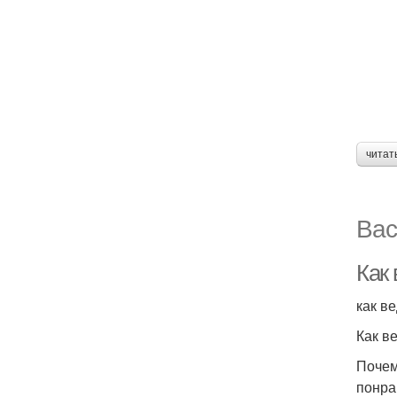
читат
Вас
Как
как в
Как в
Почем
понра