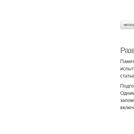
читат
Разв
Памят
испыт
стать
Подго
Одним
запом
включ