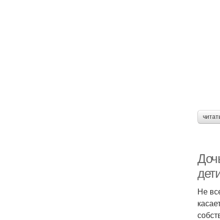
читат
Доч
дети
Не вс
касае
собст