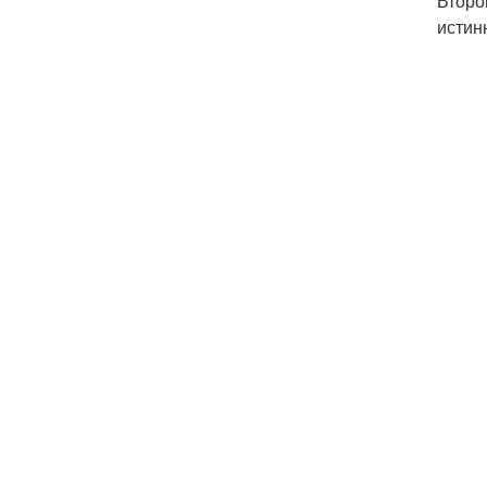
Второ
истин