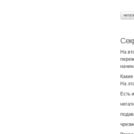
читат
Сек
На вт
переж
начин
Какие
На эт
Есть и
негат
подав
чрезм