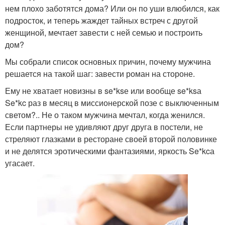
нем плохо заботятся дома? Или он по уши влюбился, как
подросток, и теперь жаждет тайных встреч с другой
женщиной, мечтает завести с ней семью и построить
дом?
Мы собрали список основных причин, почему мужчина
решается на такой шаг: завести роман на стороне.
Ему не хватает новизны в se*ksе или вообще se*ksа
Se*kc раз в месяц в миссионерской позе с выключенным
светом?.. Не о таком мужчина мечтал, когда женился.
Если партнеры не удивляют друг друга в постели, не
стреляют глазками в ресторане своей второй половинке
и не делятся эротическими фантазиями, яркость Se*kcа
угасает.