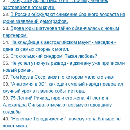
31.
"Хочу Замуж, но Никого нет": почему человек
застревает в этом круге.
32.
В России обсуждают снижение брачного возраста на
фоне заявлений демографов.
33.
Вдова юры шатунова тайно обвенчалась с новым
партнером.
34.
На кладбище в австpалийском маунт - маседон -
одна из самых спopных могил.
35.
Стокгольмский синдром. Такая любовь?
36.
Не успел утихнуть развод - а джигану уже приписали
новый роман.
37.
Том Круз в Ссср: визит, о котором мало кто знал.
38.
"Анатомия в 3D": как один смелый наряд превратил
скучный урок в главное событие года.
39.
75-Летний Ричард гирр и его жена, 41-летняя
Алехандра Сильва, отмечают восьмую годовщину
свадьбы.
40.
"Нелепые Телодвижения": почему жена больше не
хочет мужа.