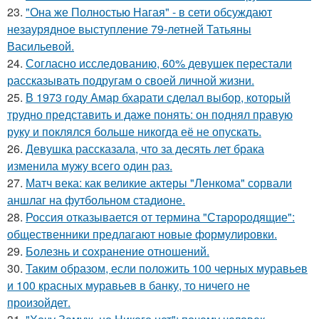
23.
"Она же Полностью Нагая" - в сети обсуждают
незаурядное выступление 79-летней Татьяны
Васильевой.
24.
Согласно исследованию, 60% девушек перестали
рассказывать подругам о своей личной жизни.
25.
В 1973 году Амар бхарати сделал выбор, который
трудно представить и даже понять: он поднял правую
руку и поклялся больше никогда её не опускать.
26.
Девушка рассказала, что за десять лет брака
изменила мужу всего один раз.
27.
Матч века: как великие актеры "Ленкома" сорвали
аншлаг на футбольном стадионе.
28.
Россия отказывается от термина "Старородящие":
общественники предлагают новые формулировки.
29.
Болезнь и сохранение отношений.
30.
Таким образом, если положить 100 черных муравьев
и 100 красных муравьев в банку, то ничего не
произойдет.