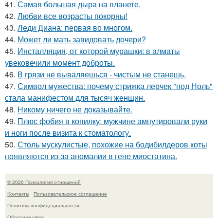
41.
Самая большая дыра на планете.
42.
Любви все возрасты покорны!
43.
Леди Диана: первая во многом.
44.
Может ли мать завидовать дочери?
45.
Инсталляция, от которой мурашки: в алматы
увековечили момент доброты.
46.
В грязи не вываляешься - чистым не станешь.
47.
Символ мужества: почему стрижка лерчек "под Ноль"
стала манифестом для тысяч женщин.
48.
Никому ничего не доказывайте.
49.
Плюс фобия в копилку: мужчине ампутировали руки
и ноги после визита к стоматологу.
50.
Столь мускулистые, похожие на бодибилдеров коты
появляются из-за аномалии в гене миостатина.
© 2026 Психология отношений
Контакты
Пользовательское соглашение
Политика конфидециальности
Обратная связь