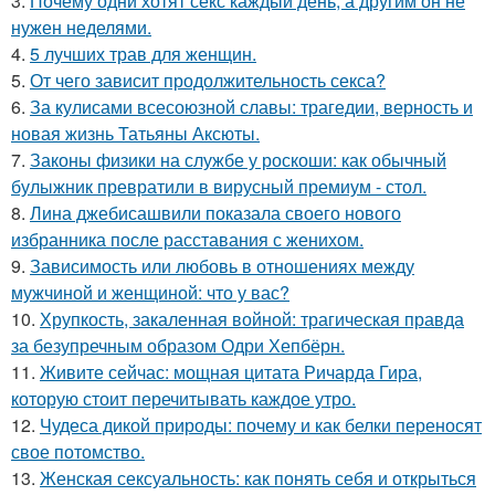
3.
Почему одни хотят секс каждый день, а другим он не
нужен неделями.
4.
5 лучших трав для женщин.
5.
От чего зависит продолжительность секса?
6.
За кулисами всесоюзной славы: трагедии, верность и
новая жизнь Татьяны Аксюты.
7.
Законы физики на службе у роскоши: как обычный
булыжник превратили в вирусный премиум - стол.
8.
Лина джебисашвили показала своего нового
избранника после расставания с женихом.
9.
Зависимость или любовь в отношениях между
мужчиной и женщиной: что у вас?
10.
Хрупкость, закаленная войной: трагическая правда
за безупречным образом Одри Хепбёрн.
11.
Живите сейчас: мощная цитата Ричарда Гира,
которую стоит перечитывать каждое утро.
12.
Чудеса дикой природы: почему и как белки переносят
свое потомство.
13.
Женская сексуальность: как понять себя и открыться