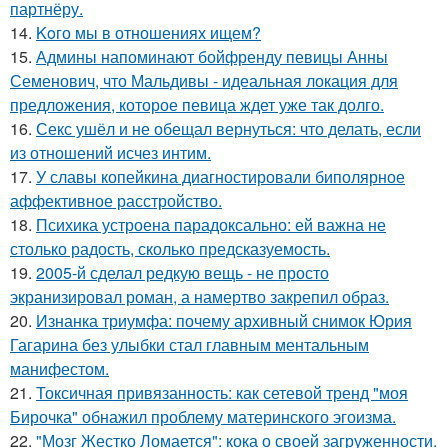
партнёру.
14.
Koго мы в отношениях ищем?
15.
Админы напоминают бойфренду певицы Анны
Семенович, что Мальдивы - идеальная локация для
предложения, которое певица ждет уже так долго.
16.
Секс ушёл и не обещал вернуться: что делать, если
из отношений исчез интим.
17.
У славы копейкина диагностировали биполярное
аффективное расстройство.
18.
Психика устроена парадоксально: ей важна не
столько радость, сколько предсказуемость.
19.
2005-й сделал редкую вещь - не просто
экранизировал роман, а намертво закрепил образ.
20.
Изнанка триумфа: почему архивный снимок Юрия
Гагарина без улыбки стал главным ментальным
манифестом.
21.
Токсичная привязанность: как сетевой тренд "моя
Бирочка" обнажил проблему материнского эгоизма.
22.
"Мозг Жестко Ломается": кока о своей загруженности.