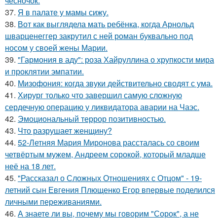
чесночок.
37.
Я в палате у мамы сижу.
38.
Вот как выглядела мать ребёнка, когда Арнольд
шварценеггер закрутил с ней роман буквально под
носом у своей жены Марии.
39.
"Гармония в аду": роза Хайруллина о хрупкости мира
и проклятии эмпатии.
40.
Мизофония: когда звуки действительно сводят с ума.
41.
Хирург только что завершил самую сложную
сердечную операцию у ликвидатора аварии на Чаэс.
42.
Эмоциональный террор позитивностью.
43.
Что разрушает женщину?
44.
52-Летняя Мария Миронова рассталась со своим
четвёртым мужем, Андреем сорокой, который младше
неё на 18 лет.
45.
"Рассказал о Сложных Отношениях с Отцом" - 19-
летний сын Евгения Плющенко Егор впервые поделился
личными переживаниями.
46.
А знаете ли вы, почему мы говорим "Сорок", а не