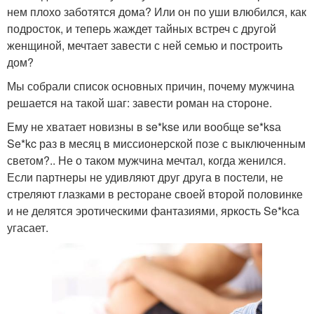
нем плохо заботятся дома? Или он по уши влюбился, как
подросток, и теперь жаждет тайных встреч с другой
женщиной, мечтает завести с ней семью и построить
дом?
Мы собрали список основных причин, почему мужчина
решается на такой шаг: завести роман на стороне.
Ему не хватает новизны в se*ksе или вообще se*ksа
Se*kc раз в месяц в миссионерской позе с выключенным
светом?.. Не о таком мужчина мечтал, когда женился.
Если партнеры не удивляют друг друга в постели, не
стреляют глазками в ресторане своей второй половинке
и не делятся эротическими фантазиями, яркость Se*kcа
угасает.