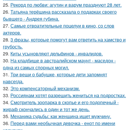
25.
Рекорд по любви: агутин и варум празднуют 28 лет.
26.
Татьяна терёшина рассказала о подарках своего
бывшего - Андрея губина.
27.
Самые отвратительные поцелуи в кино, со слов
актеров.
28.
3 фразы, которые помогут вам ответить на хамство и
грубость.
29.
Киты усыновляют дельфинов - инвалидов.
30.
На кладбище в австpалийском маунт - маседон -
одна из самых спopных могил.
31.
Три вещи о бабушке, которые дети запомнят
навсегда.
32.
Это компенсаторный механизм.
33.
Россиянам хотят разрешить жениться на подростках.
34.
Смотритель зоопарка в скопье и его подопечный -
жираф скончались в один и тот же день.
35.
Механика судьбы: как женщина ищет мужчину.
36.
Перед вами необычная девочка - енот по имени