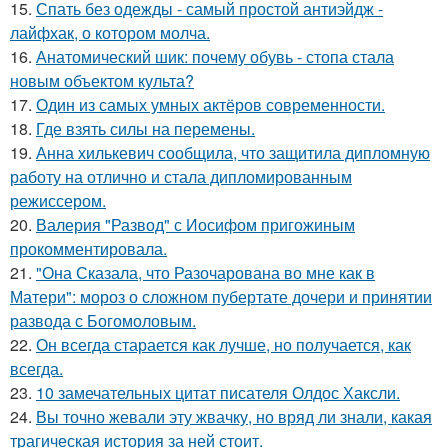
15.
Спать без одежды - самый простой антиэйдж -
лайфхак, о котором молча.
16.
Анатомический шик: почему обувь - стопа стала
новым объектом культа?
17.
Один из самых умных актёров современности.
18.
Где взять силы на перемены.
19.
Анна хилькевич сообщила, что защитила дипломную
работу на отлично и стала дипломированным
режиссером.
20.
Валерия "Развод" с Иосифом пригожиным
прокомментировала.
21.
"Она Сказала, что Разочарована во мне как в
Матери": мороз о сложном пубертате дочери и принятии
развода с Богомоловым.
22.
Он всегда старается как лучше, но получается, как
всегда.
23.
10 замечательных цитат писателя Олдос Хаксли.
24.
Вы точно жевали эту жвачку, но вряд ли знали, какая
трагическая история за ней стоит.