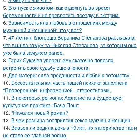
4.
3 минуты или час?
5.
В отпуск с животом: как отдохнуть во время
беременности и не превратить поездку в экстрим.
6.
Зависимость или любовь в отношениях между
мужчиной и женщиной: что у вас?
7.
47-Лeтняя блoгерша Вероника Степанова рассказала,
что вышла замуж за Николая Степанова, за которым она
уже была замужем ранее.
8.
Гарик Сукачев уверен: ему сказочно повезло
встретить свою судьбу еще в юности.
9.
Две матери: сила преданности и любви к потомству.
10.
Бecсознательная часть нашей психики заполнена
"Проверенной" информацией - стереотипами.
11.
В некоторых регионах Афганистана существует
культурная практика "Бача Пош".
12.
"Начался новый роман?
13.
В чем разница восприятия секса мужчин и женщин.
14.
Вивьен ли родила дочь в 19 лет, но материнство так и
не стало её главной ролью.