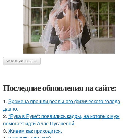
читать дальше →
Последние обновления на сайте:
1.
Bpeмена прошли реального физического голода
давно.
2.
"Рука в Руке": появились кадры, на которых муж
помогает идти Алле Пугачевой.
3.
Живeм как приходится.