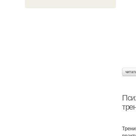
читат
Псих
тре
Трени
практ