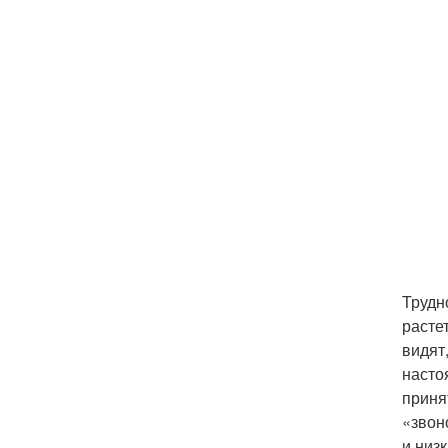
Трудн
расте
видят
насто
приня
«звон
и низ