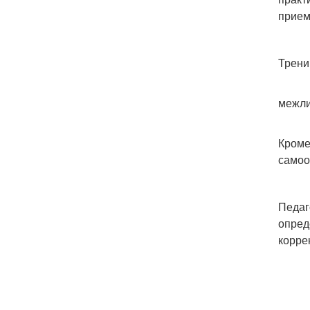
прием
Трени
межли
Кроме
самоо
Педаг
опред
корре