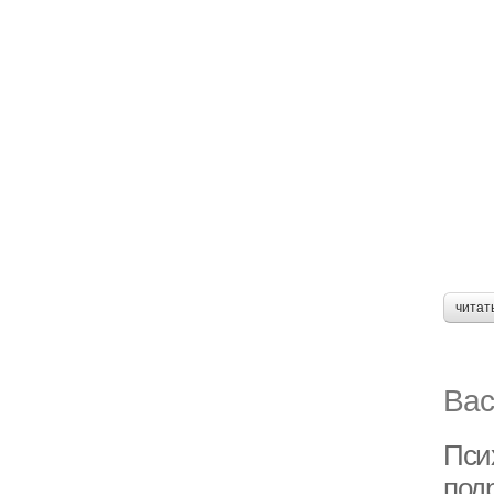
читат
Вас
Пси
под