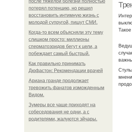
после тяжёлой болезни полностью
Тре
потерял потенцию, но решил
Интер
восстановить интимную жизнь с
выклю
молодой супругой, пишут СМИ.
Такое
Когда-то всем объясняли эту тему
слишком просто: миллионы
Ведущ
сперматозоидов бегут к цели, а
случа
побеждает самый быстрый.
важны
Как правильно принимать
Стуль
Дюфастон: Рекомендации врачей
мнени
Ариана гранде продолжает
продо
тревожить фанатов изможденным
Видом.
Зумеры все чаще приходят на
собеседования не одни, а с
родителями, жалуются эйчары.