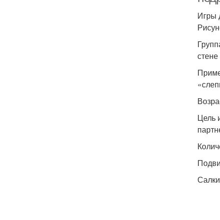
Игры 
Рисун
Групп
стене
Приме
«слеп
Возра
Цель 
партн
Колич
Подви
Салки