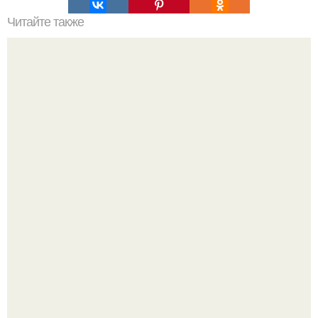
Читайте также
Игры для влюбленных пар на расстоянии. Топ 7 идей
для свидания на расстоянии
Близocть - это долговременное взаимное