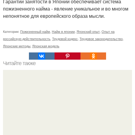
Гарантии занятости в Японии обеспечивает система
пожизненного найма - явление уникальное и во многом
непонятное для европейского образа мысли.
Категории:
Пожизненный найм
,
Найм в японии
,
Японский опыт
,
Опыт на
российскую действительность
,
Трудовой кодекс
,
Трудовое законодательство
,
Японские методы
,
Японская модель
Читайте также
Можно ли носить кольцо на безымянном пальце правой
руки незамужней девушке