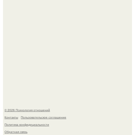
Секс после 45: почему желание может исчезать и как это
изменить.
Билет против материнского права: нижняя полка
внезапно нашла законного владельца.
© 2026 Психология отношений
Контакты
Пользовательское соглашение
Политика конфидециальности
Обратная связь