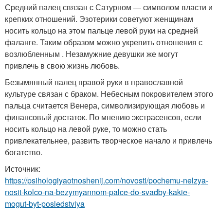
Средний палец связан с Сатурном — символом власти и
крепких отношений. Эзотерики советуют женщинам
носить кольцо на этом пальце левой руки на средней
фаланге. Таким образом можно укрепить отношения с
возлюбленным . Незамужние девушки же могут
привлечь в свою жизнь любовь.
Безымянный палец правой руки в православной
культуре связан с браком. Небесным покровителем этого
пальца считается Венера, символизирующая любовь и
финансовый достаток. По мнению экстрасенсов, если
носить кольцо на левой руке, то можно стать
привлекательнее, развить творческое начало и привлечь
богатство.
Источник:
https://psihologiyaotnoshenij.com/novosti/pochemu-nelzya-
nosit-kolco-na-bezymyannom-palce-do-svadby-kakie-
mogut-byt-posledstviya