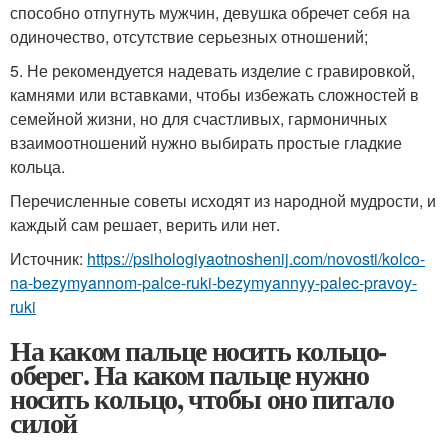
способно отпугнуть мужчин, девушка обречет себя на
одиночество, отсутствие серьезных отношений;
5. Не рекомендуется надевать изделие с гравировкой,
камнями или вставками, чтобы избежать сложностей в
семейной жизни, но для счастливых, гармоничных
взаимоотношений нужно выбирать простые гладкие
кольца.
Перечисленные советы исходят из народной мудрости, и
каждый сам решает, верить или нет.
Источник:
https://psihologiyaotnoshenij.com/novosti/kolco-
na-bezymyannom-palce-ruki-bezymyannyy-palec-pravoy-
ruki
На каком пальце носить кольцо-
оберег. На каком пальце нужно
носить кольцо, чтобы оно питало
силой