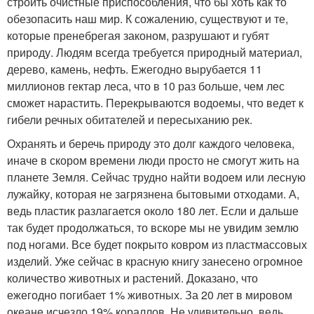
строить очистные приспособления, что бы хоть как то
обезопасить наш мир. К сожалению, существуют и те,
которые пренебрегая законом, разрушают и губят
природу. Людям всегда требуется природный материал,
дерево, камень, нефть. Ежегодно вырубается 11
миллионов гектар леса, что в 10 раз больше, чем лес
сможет нарастить. Перекрываются водоемы, что ведет к
гибели речных обитателей и пересыханию рек.
Охранять и беречь природу это долг каждого человека,
иначе в скором времени люди просто не смогут жить на
планете Земля. Сейчас трудно найти водоем или лесную
лужайку, которая не загрязнена бытовыми отходами. А,
ведь пластик разлагается около 180 лет. Если и дальше
так будет продолжаться, то вскоре мы не увидим землю
под ногами. Все будет покрыто ковром из пластмассовых
изделий. Уже сейчас в красную книгу занесено огромное
количество животных и растений. Доказано, что
ежегодно погибает 1% животных. За 20 лет в мировом
океане исчезло 19% кораллов. Не удивительно, ведь