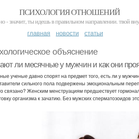
ПСИХОЛОГИЯ ОТНОШЕНИЙ
но - значит, ты идешь в правильном направлении. твой вн
главная
новости
статьи
хологическое объяснение
ают ли месячные у мужчин и как они про
ные ученые давно спорят на предмет того, есть ли у мужч
тавители сильного пола подвержены эмоциональным перепа
то связано? Женским менструациям предшествует гормонал
товку организма к зачатию. Без мужских сперматозоидов эт