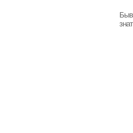
Быв
зна