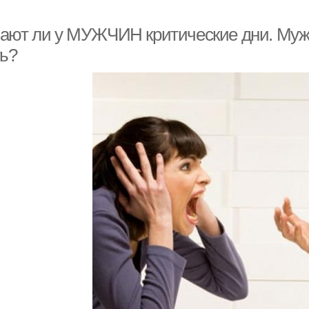
ают ли у МУЖЧИН критические дни. Мужск
ть?