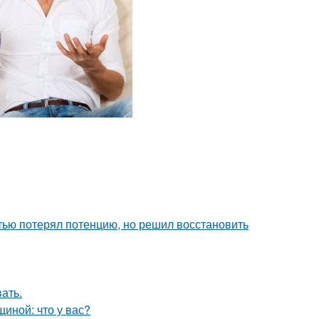
тью потерял потенцию, но решил восстановить
ать.
иной: что у вас?