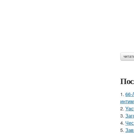
читат
Пос
1.
66-
интим
2.
Yac
3.
Заг
4.
Чес
5.
Зав