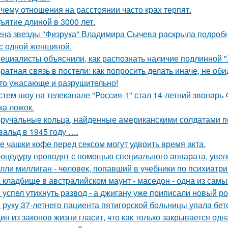
чему отношения на расстоянии часто крах терпят.
ъятие длиной в 3000 лет.
на звезды "Физрука" Владимира Сычева раскрыла подробно
 с одной женщиной.
ециалисты объяснили, как распознать наличие подлинной "
ратная связь в постели: как попросить делать иначе, не оби
то ужасающе и разрушительно!
стем шоу на телеканале "Россия-1" стал 14-летний звонарь
ка ложок.
ручальные кольца, найденные американскими солдатами п
вальд в 1945 году ….
е чашки кофе перед сексом могут удвоить время акта.
оцедуру проводят с помощью специального аппарата, увел
лли миллиган - чeловек, попавший в учебники по психиатри
 кладбище в австpалийском маунт - маседон - одна из самы
 успел утихнуть развод - а джигану уже приписали новый р
 руку 37-летнего пациента пятигорской больницы упала бет
ин из законов жизни гласит, что как только закрывается одн