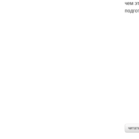
чем э
подго
читат