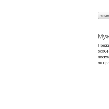
читат
Муж
Прежд
особе
поско
он пр