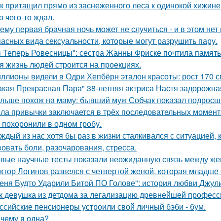
к притащил прямо из заснеженного леса к одинокой хижине 
о чего-то ждал.
ему первая брачная ночь может не случиться - и в этом нет
пасных вида сексуальности, которые могут разрушить пару.
 Теперь Ровесницы": сестра Жанны Фриске почтила память
я жизнь людей строится на проекциях.
ллионы видели в Одри Хепбёрн эталон красоты: рост 170 см,
акая Прекрасная Пара" 38-летняя актриса Настя задорожна
льше похож на маму: бывший муж Собчак показал подросше
ла привычки заключается в трёх последовательных момент
 похоронили в одном гробу.
ждый из нас хотя бы раз в жизни сталкивался с ситуацией, 
вовать боли, разочарования, стресса.
вые научные тесты показали неожиданную связь между же
ктор Логинов развелся с четвертой женой, которая младше е
еня Будто Ударили Битой ПО Голове": история любви Джул
к девушка из детдома за легализацию древнейшей професс
ссийские пенсионеры устроили свой личный бэби - бум.
чему я одна?