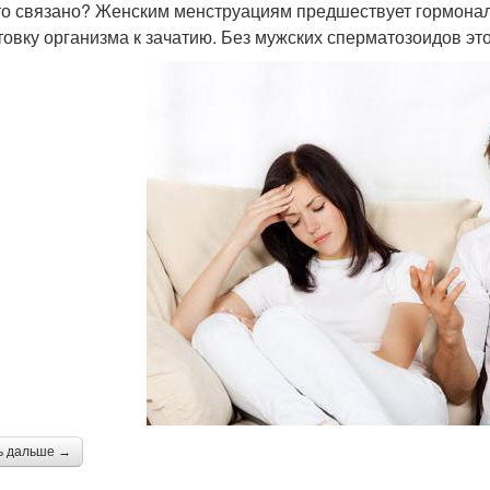
то связано? Женским менструациям предшествует гормонал
товку организма к зачатию. Без мужских сперматозоидов эт
ь дальше →