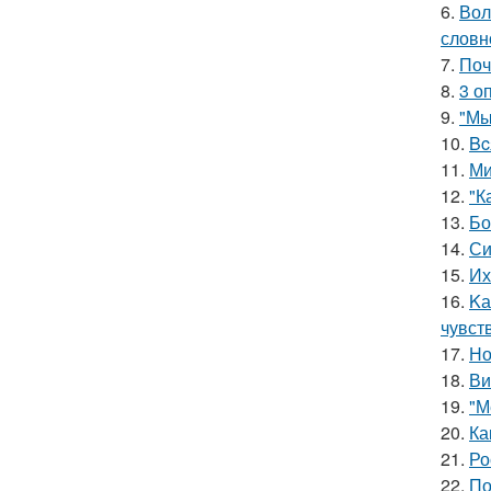
6.
Вол
словн
7.
Поч
8.
3 о
9.
"Мы
10.
Bc
11.
Ми
12.
"К
13.
Бо
14.
Си
15.
Их
16.
Kа
чувст
17.
Но
18.
Ви
19.
"М
20.
Ка
21.
Ро
22.
По