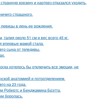
странную корзину и наотрез отказался уходить,
 ничего страшного.
 певицы в день ее рождения.
 талия около 51 см и вес всего 45 кг.
я впервые мамой стала.
го сына от теледивы.
ах.
когда хотелось бы отключить все эмоции, не
нской анатомией и потоотделением.
го на 23 года.
ии Робертс и Бенджамина Брэтта.
ии боролась.