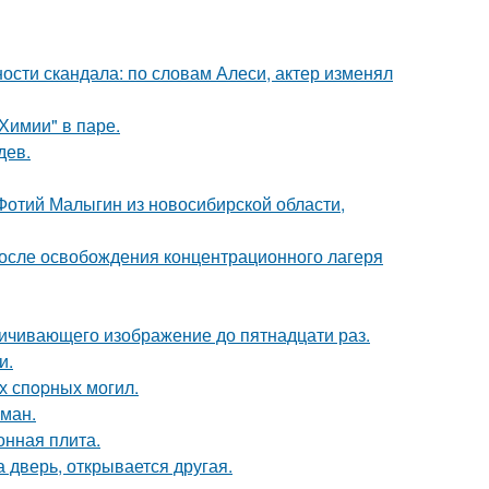
сти скандала: по словам Алеси, актер изменял
Химии" в паре.
дев.
 Фотий Малыгин из новосибирской области,
осле освобождения концентрационного лагеря
ичивающего изображение до пятнадцати раз.
и.
х спopных могил.
оман.
онная плита.
а дверь, открывается другая.