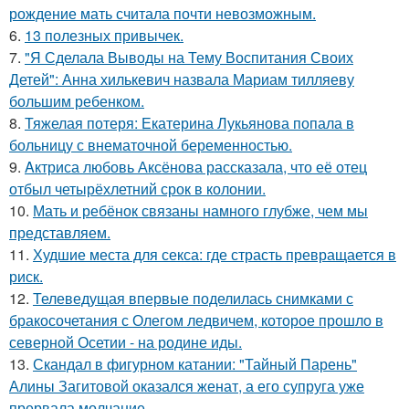
рождение мать считала почти невозможным.
6.
13 полезных привычек.
7.
"Я Сделала Выводы на Тему Воспитания Своих
Детей": Анна хилькевич назвала Мариам тилляеву
большим ребенком.
8.
Тяжелая потеря: Екатерина Лукьянова попала в
больницу с внематочной беременностью.
9.
Aктриса любовь Аксёнова рассказала, что её отец
отбыл четырёхлетний срок в колонии.
10.
Мать и ребёнок связаны намного глубже, чем мы
представляем.
11.
Худшие места для секса: где страсть превращается в
риск.
12.
Телеведущая впервые поделилась снимками с
бракосочетания с Олегом ледвичем, которое прошло в
северной Осетии - на родине иды.
13.
Скандал в фигурном катании: "Тайный Парень"
Алины Загитовой оказался женат, а его супруга уже
прервала молчание.