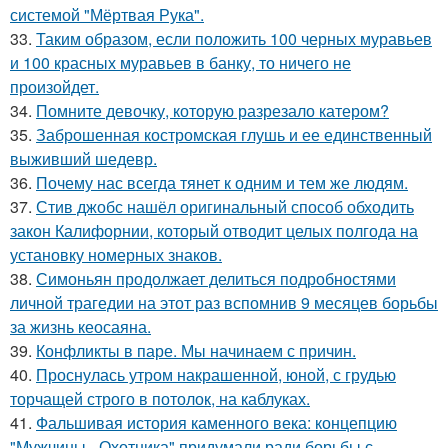
системой "Мёртвая Рука".
33.
Таким образом, если положить 100 черных муравьев
и 100 красных муравьев в банку, то ничего не
произойдет.
34.
Помните девочку, которую разрезало катером?
35.
Заброшенная костромская глушь и ее единственный
выживший шедевр.
36.
Почему нас всегда тянет к одним и тем же людям.
37.
Стив джобс нашёл оригинальный способ обходить
закон Калифорнии, который отводит целых полгода на
установку номерных знаков.
38.
Симоньян продолжает делиться подробностями
личной трагедии на этот раз вспомнив 9 месяцев борьбы
за жизнь кеосаяна.
39.
Конфликты в паре. Мы начинаем с причин.
40.
Проснулась утром накрашенной, юной, с грудью
торчащей строго в потолок, на каблуках.
41.
Фальшивая история каменного века: концепцию
"Мужчины - Охотника" придумали ради борьбы с