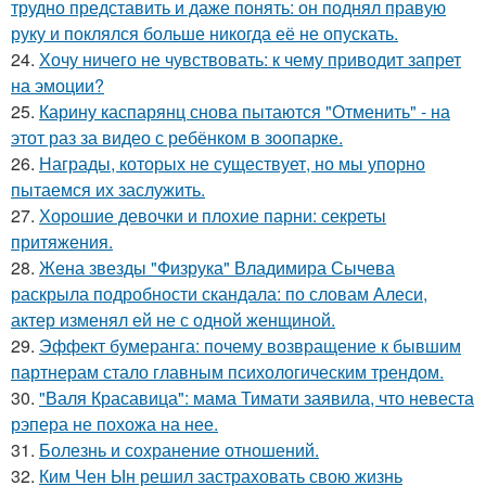
трудно представить и даже понять: он поднял правую
руку и поклялся больше никогда её не опускать.
24.
Хочу ничего не чувствовать: к чему приводит запрет
на эмоции?
25.
Карину каспарянц снова пытаются "Отменить" - на
этот раз за видео с ребёнком в зоопарке.
26.
Награды, которых не существует, но мы упорно
пытаемся их заслужить.
27.
Хорошие девочки и плохие парни: секреты
притяжения.
28.
Жена звезды "Физрука" Владимира Сычева
раскрыла подробности скандала: по словам Алеси,
актер изменял ей не с одной женщиной.
29.
Эффект бумеранга: почему возвращение к бывшим
партнерам стало главным психологическим трендом.
30.
"Валя Красавица": мама Тимати заявила, что невеста
рэпера не похожа на нее.
31.
Болезнь и сохранение отношений.
32.
Ким Чен Ын решил застраховать свою жизнь