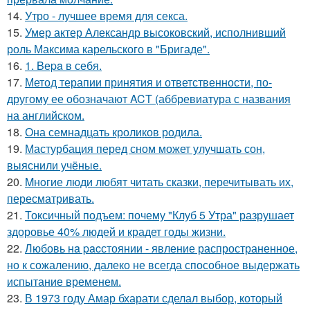
14.
Утро - лучшее время для секса.
15.
Умер актер Александр высоковский, исполнивший
роль Максима карельского в "Бригаде".
16.
1. Bеpa в себя.
17.
Метод терапии принятия и ответственности, по-
другому ее обозначают ACT (аббревиатура с названия
на английском.
18.
Она семнадцать кроликов родила.
19.
Мастурбация перед сном может улучшать сон,
выяснили учёные.
20.
Mнoгие люди любят читать сказки, перечитывать их,
пересматривать.
21.
Токсичный подъем: почему "Клуб 5 Утра" разрушает
здоровье 40% людей и крадет годы жизни.
22.
Любовь нa pacстоянии - явление распространенное,
но к сожалению, далеко не всегда способное выдержать
испытание временем.
23.
В 1973 году Амар бхарати сделал выбор, который