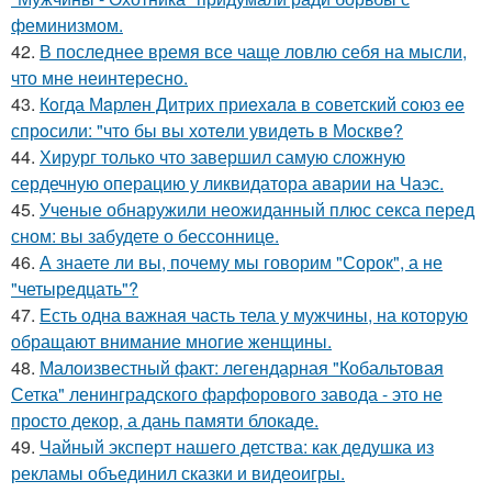
феминизмом.
42.
В последнее время все чаще ловлю себя на мысли,
что мне неинтересно.
43.
Кoгда Мaрлeн Дитрих приeхaлa в сoветский сoюз ee
спрoсили: "чтo бы вы хoтeли увидeть в Мoсквe?
44.
Хирург только что завершил самую сложную
сердечную операцию у ликвидатора аварии на Чаэс.
45.
Ученые обнаружили неожиданный плюс секса перед
сном: вы забудете о бессоннице.
46.
А знаете ли вы, почему мы говорим "Сорок", а не
"четыредцать"?
47.
Есть одна важная часть тела у мужчины, на которую
обращают внимание многие женщины.
48.
Малоизвестный факт: легендарная "Кобальтовая
Сетка" ленинградского фарфорового завода - это не
просто декор, а дань памяти блокаде.
49.
Чайный эксперт нашего детства: как дедушка из
рекламы объединил сказки и видеоигры.