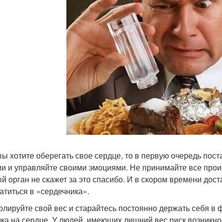
вы хотите оберегать свое сердце, то в первую очередь пос
и и управляйте своими эмоциями. Не принимайте все прои
й орган не скажет за это спасибо. И в скором времени дост
атиться в «сердечника».
олируйте свой вес и старайтесь постоянно держать себя в
зка на сердце. У людей, имеющих лишний вес риск возникнов