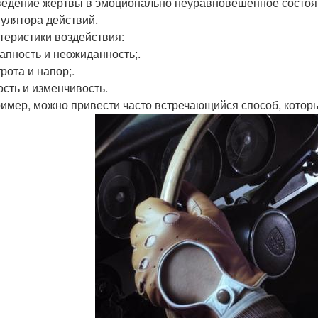
ведение жертвы в эмоционально неуравновешенное состоян
улятора действий.
теристики воздействия:
запность и неожиданность;.
рота и напор;.
ость и изменчивость.
ример, можно привести часто встречающийся способ, котор