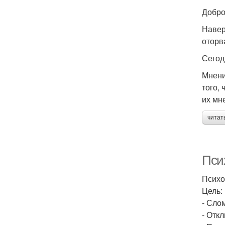
Добро
Навер
оторв
Сегод
Мнени
того,
их мн
читат
Пси
Психо
Цель:
- Сло
- Отк