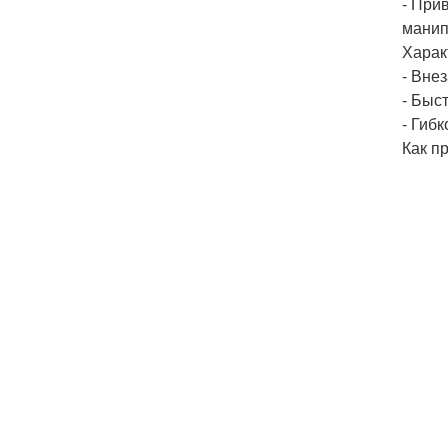
- При
манип
Харак
- Вне
- Быст
- Гибк
Как п