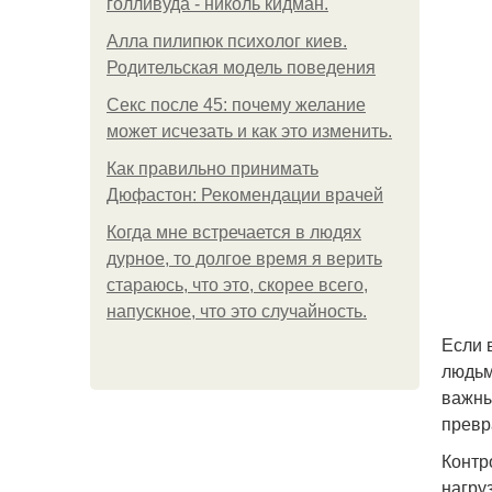
голливуда - николь кидман.
Алла пилипюк психолог киев.
Родительская модель поведения
Секс после 45: почему желание
может исчезать и как это изменить.
Как правильно принимать
Дюфастон: Рекомендации врачей
Когда мне встречается в людях
дурное, то долгое время я верить
стараюсь, что это, скорее всего,
напускное, что это случайность.
Если 
людьм
важны
превр
Контр
нагру