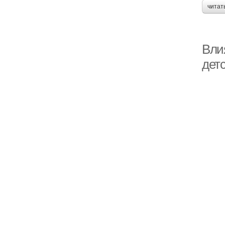
читат
Вли
дет