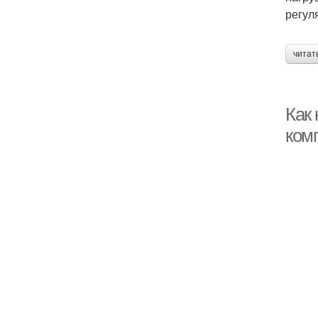
регул
читат
Как
ком