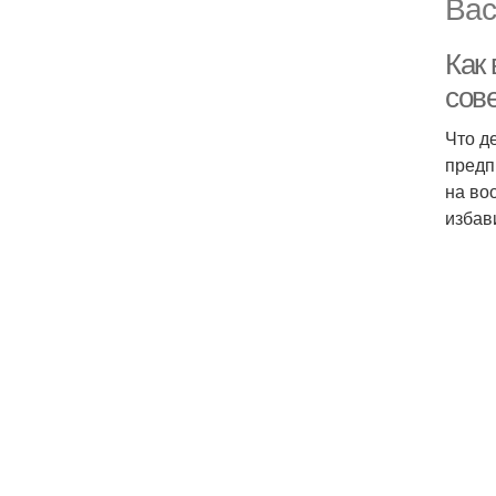
Вас
Как
сов
Что д
предп
на во
избав