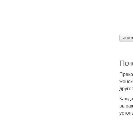
читат
Поч
Прекр
женск
друго
Кажда
выраж
устоя