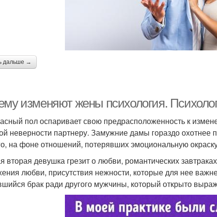
ь дальше →
ему изменяют жены психология. Психоло
асный пол оспаривает свою предрасположенность к измене
ой неверности партнеру. Замужние дамы гораздо охотнее п
го, на фоне отношений, потерявших эмоциональную окраску
я вторая девушка грезит о любви, романтических завтрака
ения любви, присутствия нежности, которые для нее важн
вшийся брак ради другого мужчины, который открыто выраж