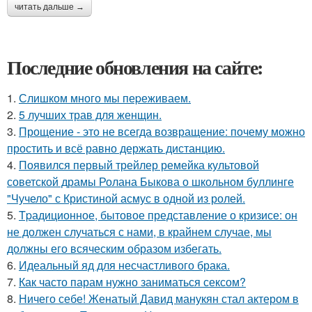
читать дальше →
Последние обновления на сайте:
1.
Слишком много мы пеpеживаем.
2.
5 лучших трав для женщин.
3.
Прощение - это не всегда возвращение: почему можно
простить и всё равно держать дистанцию.
4.
Появился первый трейлер ремейка культовой
советской драмы Ролана Быкова о школьном буллинге
"Чучело" с Кристиной асмус в одной из ролей.
5.
Tpадиционное, бытовое представление о кризисе: он
не должен случаться с нами, в крайнем случае, мы
должны его всяческим образом избегать.
6.
Идеальный яд для несчастливого брака.
7.
Как часто парам нужно заниматься сексом?
8.
Ничего себе! Женатый Давид манукян стал актером в