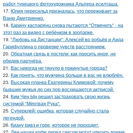
работ турецкого фотохудожника Альпера есилташа.
17.
Юлия пересильд призналась, что переживает за
Ваню Дмитриенко.
18.
Карину каспарянц снова пытаются "Отменить" - на
этот раз за видео с ребёнком в зоопарке.
19.
"Любовь на Дистанции": Алексей во робьёв и Аида
Гарифуллина о проверке чувств расстоянием.
20.
Обратная связь в постели: как просить иное, не
обидев партнёра.
21.
Вас никогда не тянуло в покинутые города?
22.
Как понять, что мужчина больше в вас не влюблён.
23.
Высокая планка Екатерины Климовой: почему
бывшие мужья до сих пор восхищаются актрисой.
24.
Ким Чен Ын решил застраховать свою жизнь
системой "Мёртвая Рука".
25.
Суперклей: ошибка, которая случайно стала
легендой.
26.
Киану ривз и горе, которое не проходит.
27.
Две чашки кофе перед сексом могут удвоить время