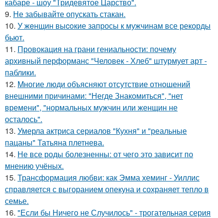
кабаре - шоу "Тридевятое Царство".
9.
Не забывайте опускать стакан.
10.
У жeнщин выcoкие запросы к мужчинам все рекорды
бьют.
11.
Провокация на грани гениальности: почему
архивный перформанс "Человек - Хлеб" штурмует арт -
паблики.
12.
Mногие люди объясняют отсутствие отношений
внешними причинами: "Негде Знакомиться", "нет
времени", "нормальных мужчин или женщин не
осталось".
13.
Умерла актриса сериалов "Кухня" и "реальные
пацаны" Татьяна плетнева.
14.
Не все роды болезненны: от чего это зависит по
мнению учёных.
15.
Трансформация любви: как Эмма хеминг - Уиллис
справляется с выгоранием опекуна и сохраняет тепло в
семье.
16.
"Если бы Ничего не Случилось" - трогательная серия