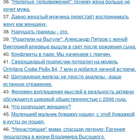
36.
"Нелепые Телодвижения": почему жена больше не
хочет мужа.
37.
Давно женатый мужчина перестаёт воспринимать
жену как женщину.
38.
Нарушать границы - это.
39.
"Родители на Выгуле": Александр Петров с женой
Викторией впервые вышли в свет после рождения сына.
40.
Конфликты в паре. Мы начинаем с причин.
41.
Сверхщедрый подписчик потратил на модель
Onlyfans Софи Рейн $4, 7 млн и добился личной встречи.
42.
Щитовидная железа: не просто анализы - ваше
истинное отражение.
43.
Феномен воплощения мыслей в реальность активно
обсуждается широкой общественностью с 2006 года.
44.
Что разрушает женщину?
45.
Маленький мальчик бумажку нашел, с этой бумажкой
в кусты он пошел.
46.
"Ненастоящая" мама, спасшая легенду: Евгения
лихалатова в жизни Владимира Высоцкого.