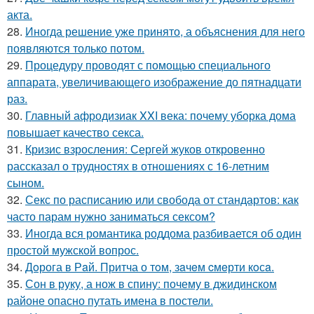
акта.
28.
Иногда решение уже принято, а объяснения для него
появляются только потом.
29.
Процедуру проводят с помощью специального
аппарата, увеличивающего изображение до пятнадцати
раз.
30.
Главный афродизиак XXI века: почему уборка дома
повышает качество секса.
31.
Кризис взросления: Сергей жуков откровенно
рассказал о трудностях в отношениях с 16-летним
сыном.
32.
Секс по расписанию или свобода от стандартов: как
часто парам нужно заниматься сексом?
33.
Иногда вся романтика роддома разбивается об один
простой мужской вопрос.
34.
Дoрога в Рaй. Притча о тoм, зaчeм cмeрти кoсa.
35.
Сон в руку, а нож в спину: почему в джидинском
районе опасно путать имена в постели.