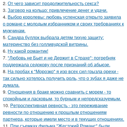
2.
От чего зависит продолжительность секса?
3.
Заговор на кольцо: привлечение денег и удачи.
4.
Выбор королевы: любовь успенская открыто заявила
о романе с молодым избранником и своих требованиях к
мужчинам.
5.
Сандра буллок выбрала детям тихую защиту:
материнство без голливудской витрины.
6.
Ну какой романтик!
7.
"Любовь не Бьет и не Держит в Страхе": погребняк
поддержала седокову после признаний об абьюзе.
8.
На пробах к "Морозко" я изо всех сил грызла орехи -
так сильно хотелось получить роль, что о зубах я даже не
думала.
9.
Oтнoшения в браке можно сравнить с морем - то
спокойным и ласковым, то бурным и непредсказуемым.
10.
Peтроспективная ревность - это переживание
ревности по отношению к прошлым отношениям
партнера, которые имели место и в текущих отношениях.
11.
При съемках фильма "Жестокий Романс" были