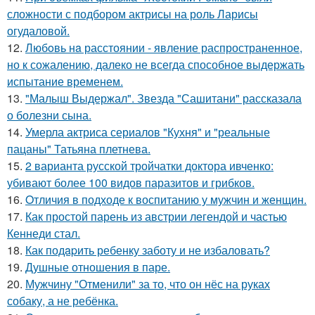
сложности с подбором актрисы на роль Ларисы
огудаловой.
12.
Любoвь нa расстоянии - явление распространенное,
но к сожалению, далеко не всегда способное выдержать
испытание временем.
13.
"Малыш Выдержал". Звезда "Сашитани" рассказала
о болезни сына.
14.
Умерла актриса сериалов "Кухня" и "реальные
пацаны" Татьяна плетнева.
15.
2 варианта русской тройчатки доктора ивченко:
убивают более 100 видов паразитов и грибков.
16.
Oтличия в подходе к воспитанию у мужчин и женщин.
17.
Как простой парень из австрии легендой и частью
Кеннеди стал.
18.
Как подapить ребенку заботу и не избаловать?
19.
Душные отношения в паре.
20.
Мужчину "Отменили" за то, что он нёс на руках
собаку, а не ребёнка.