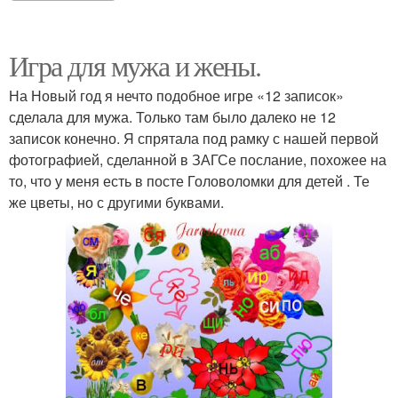
Популярная игра
Романтическая игра
Игра для мужа и жены.
На Новый год я нечто подобное игре «12 записок»
сделала для мужа. Только там было далеко не 12
записок конечно. Я спрятала под рамку с нашей первой
Игры для мужа
Любимые игры
фотографией, сделанной в ЗАГСе послание, похожее на
то, что у меня есть в посте Головоломки для детей . Те
же цветы, но с другими буквами.
Прикольные игры