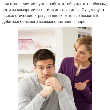
над отношениями нужно работать: обсуждать проблемы,
идти на компромиссы… или играть в игры. Существуют
психологические игры для двоих, которые помогают
Игры с любимым
добиться большего взаимопонимания в паре.
Игры на расстоянии
человеком
Игры по переписке
Игра для пары
Словесные игры
Игры с вопросами
Поэтические игры
Игры со словами