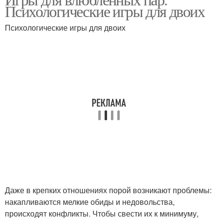
Ролевые игры
Интересные игры
Психологические игры для двоих
Психологические игры для двоих
Игры для пар
Описание для игры
Устные игры
Романтические игры
Игры для пары
Игры с парнем
Даже в крепких отношениях порой возникают проблемы:
накапливаются мелкие обиды и недовольства,
Игры на
Игры для вечера
происходят конфликты. Чтобы свести их к минимуму,
сообразительность