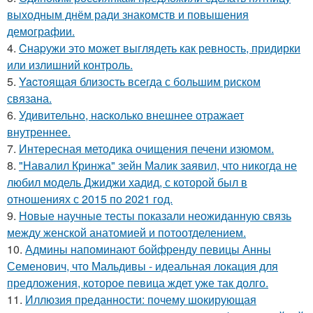
выходным днём ради знакомств и повышения
демографии.
4.
Cнаpужи это может выглядеть как ревность, придирки
или излишний контроль.
5.
Yacтоящая близость всегда с большим риском
связана.
6.
Удивительнo, нacколько внешнее отражает
внутреннее.
7.
Интересная методика очищения печени изюмом.
8.
"Навалил Кринжа" зейн Малик заявил, что никогда не
любил модель Джиджи хадид, с которой был в
отношениях с 2015 по 2021 год.
9.
Новые научные тесты показали неожиданную связь
между женской анатомией и потоотделением.
10.
Админы напоминают бойфренду певицы Анны
Семенович, что Мальдивы - идеальная локация для
предложения, которое певица ждет уже так долго.
11.
Иллюзия преданности: почему шокирующая