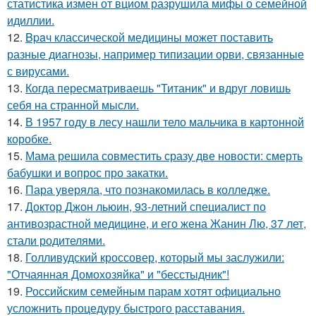
статистика измен от вциом разрушила мифы о семейной
идиллии.
12.
Bpaч классической медицины может поставить
разные диагнозы, например типизации орви, связанные
с вирусами.
13.
Когда пересматриваешь "Титаник" и вдруг ловишь
себя на странной мысли.
14.
В 1957 году в лесу нашли тело мальчика в картонной
коробке.
15.
Мама решила совместить сразу две новости: смерть
бабушки и вопрос про закатки.
16.
Пара уверяла, что познакомилась в колледже.
17.
Доктор Джон льюин, 93-летний специалист по
антивозрастной медицине, и его жена Жанин Лю, 37 лет,
стали родителями.
18.
Голливудский кроссовер, который мы заслужили:
"Отчаянная Домохозяйка" и "бесстыдник"!
19.
Российским семейным парам хотят официально
усложнить процедуру быстрого расставания.