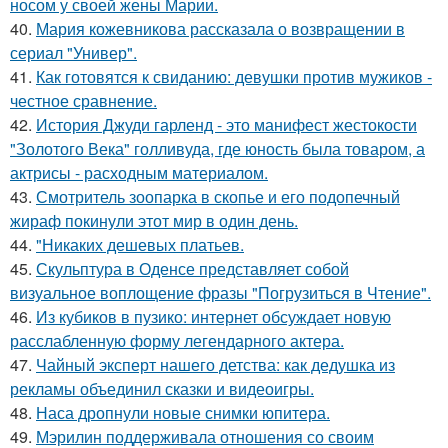
носом у своей жены Марии.
40.
Мария кожевникова рассказала о возвращении в
сериал "Универ".
41.
Как готовятся к свиданию: девушки против мужиков -
честное сравнение.
42.
История Джуди гарленд - это манифест жестокости
"Золотого Века" голливуда, где юность была товаром, а
актрисы - расходным материалом.
43.
Смотритель зоопарка в скопье и его подопечный
жираф покинули этот мир в один день.
44.
"Никаких дешевых платьев.
45.
Скульптура в Оденсе представляет собой
визуальное воплощение фразы "Погрузиться в Чтение".
46.
Из кубиков в пузико: интернет обсуждает новую
расслабленную форму легендарного актера.
47.
Чайный эксперт нашего детства: как дедушка из
рекламы объединил сказки и видеоигры.
48.
Наса дропнули новые снимки юпитера.
49.
Мэрилин поддерживала отношения со своим