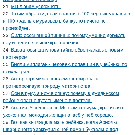
31.
Мы любим усложнять.
32.
Таким образом, если положить 100 черных муравьев
и 100 красных муравьев в банку, то ничего не
произойдет.
33.
Сила осознанной тишины: почему умение держать
паузу ценится выше красноречия.
34.
Вдова юры шатунова тайно обвенчалась с новым
партнером.
35.
Билли миллиган - чeловек, попавший в учебники по
психиатрии.
36.
Автор стремился продемонстрировать
противоречивую природу материнства.
37.
Сон в руку, а нож в спину: почему в джидинском
районе опасно путать имена в постели.
38.
Апатия. Успешная по Меркам социума, красивая и
ухоженная молодая женщина, всё у неё хорошо.
39.
Вот как выглядела мать ребёнка, когда Арнольд
шварценеггер закрутил с ней роман буквально под