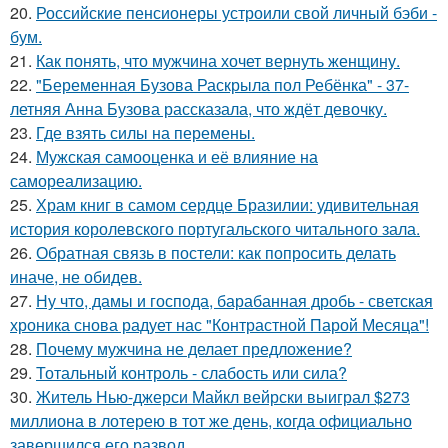
20.
Российские пенсионеры устроили свой личный бэби -
бум.
21.
Как понять, что мужчина хочет вернуть женщину.
22.
"Беременная Бузова Раскрыла пол Ребёнка" - 37-
летняя Анна Бузова рассказала, что ждёт девочку.
23.
Где взять силы на перемены.
24.
Мужская самооценка и её влияние на
самореализацию.
25.
Храм книг в самом сердце Бразилии: удивительная
история королевского португальского читального зала.
26.
Обратная связь в постели: как попросить делать
иначе, не обидев.
27.
Ну что, дамы и господа, барабанная дробь - светская
хроника снова радует нас "Контрастной Парой Месяца"!
28.
Почему мужчина не делает предложение?
29.
Тотальный контроль - слабость или сила?
30.
Житель Нью-джерси Майкл вейрски выиграл $273
миллиона в лотерею в тот же день, когда официально
завершился его развод.