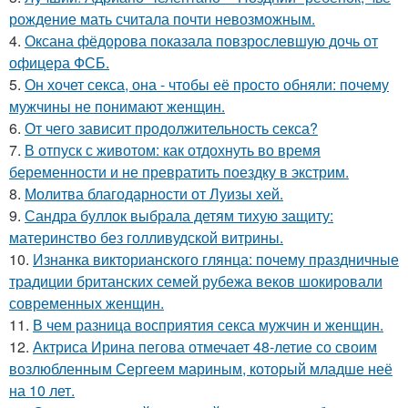
рождение мать считала почти невозможным.
4.
Оксана фёдорова показала повзрослевшую дочь от
офицера ФСБ.
5.
Он хочет секса, она - чтобы её просто обняли: почему
мужчины не понимают женщин.
6.
От чего зависит продолжительность секса?
7.
В отпуск с животом: как отдохнуть во время
беременности и не превратить поездку в экстрим.
8.
Молитва благодарности от Луизы хей.
9.
Сандра буллок выбрала детям тихую защиту:
материнство без голливудской витрины.
10.
Изнанка викторианского глянца: почему праздничные
традиции британских семей рубежа веков шокировали
современных женщин.
11.
В чем разница восприятия секса мужчин и женщин.
12.
Актриса Ирина пегова отмечает 48-летие со своим
возлюбленным Сергеем мариным, который младше неё
на 10 лет.