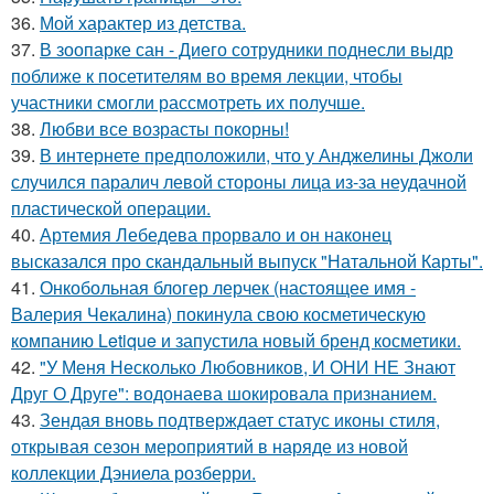
36.
Мой характер из детства.
37.
В зоопарке сан - Диего сотрудники поднесли выдр
поближе к посетителям во время лекции, чтобы
участники смогли рассмотреть их получше.
38.
Любви все возрасты покорны!
39.
В интернете предположили, что у Анджелины Джоли
случился паралич левой стороны лица из-за неудачной
пластической операции.
40.
Артемия Лебедева прорвало и он наконец
высказался про скандальный выпуск "Натальной Карты".
41.
Онкобольная блогер лерчек (настоящее имя -
Валерия Чекалина) покинула свою косметическую
компанию Letique и запустила новый бренд косметики.
42.
"У Меня Несколько Любовников, И ОНИ НЕ Знают
Друг О Друге": водонаева шокировала признанием.
43.
Зендая вновь подтверждает статус иконы стиля,
открывая сезон мероприятий в наряде из новой
коллекции Дэниела розберри.