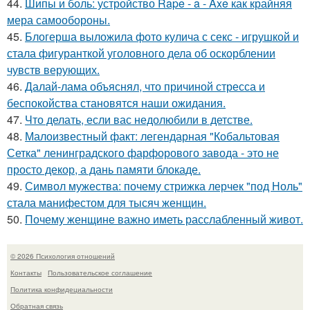
44.
Шипы и боль: устройство Rape - a - Axe как крайняя
мера самообороны.
45.
Блогерша выложила фото кулича с секс - игрушкой и
стала фигуранткой уголовного дела об оскорблении
чувств верующих.
46.
Далай-лама объяснял, что причиной стресса и
беспокойства становятся наши ожидания.
47.
Что делать, если вас недолюбили в детстве.
48.
Малоизвестный факт: легендарная "Кобальтовая
Сетка" ленинградского фарфорового завода - это не
просто декор, а дань памяти блокаде.
49.
Символ мужества: почему стрижка лерчек "под Ноль"
стала манифестом для тысяч женщин.
50.
Почему женщине важно иметь расслабленный живот.
© 2026 Психология отношений
Контакты
Пользовательское соглашение
Политика конфидециальности
Обратная связь