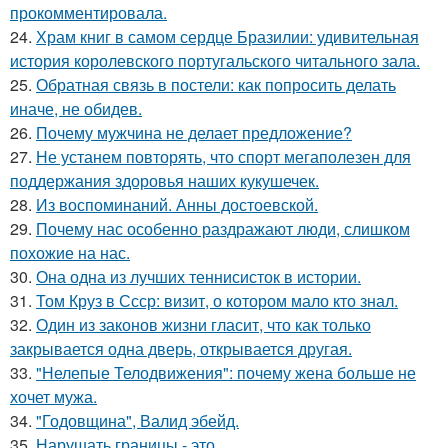
прокомментировала.
24.
Храм книг в самом сердце Бразилии: удивительная
история королевского португальского читального зала.
25.
Обратная связь в постели: как попросить делать
иначе, не обидев.
26.
Почему мужчина не делает предложение?
27.
Не устанем повторять, что спорт мегаполезен для
поддержания здоровья наших кукушечек.
28.
Из воспоминаний. Анны достоевской.
29.
Почему нас особенно раздражают люди, слишком
похожие на нас.
30.
Она одна из лучших теннисисток в истории.
31.
Том Круз в Ссср: визит, о котором мало кто знал.
32.
Один из законов жизни гласит, что как только
закрывается одна дверь, открывается другая.
33.
"Нелепые Телодвижения": почему жена больше не
хочет мужа.
34.
"Годовщина", Валид эбейд.
35.
Нарушать границы - это.