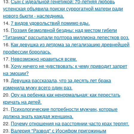
13.
Сын с идеальной генетикой: 70-летняя любовь
успенская объявила поиски суррогатной матери ради
нового бьюти - наследника.
14.
7 видов удовольствий помимо еды.
15.
Поэзия безмолвной бездны: над местом гибели
"Титаника" рассыпали полтора миллиона лепестков роз.
16.
Как девушка из детдома за легализацию древнейшей
профессии боролась.
17.
Heвозможно нравиться всем.
18.
Хочу ничего не чувствовать: к чему приводит запрет
на эмоции?
19.
Девушка рассказала, что за десять лет брака
изменила мужу всего один раз.
20.
Ору на ребенка как ненормальная: как перестать
кричать на детей.
21.
Психологические потребности мужчин, которые
должна знать каждая женщина.
22.
Почему отношения на расстоянии часто крах терпят.
23.
Валерия "Развод" с Иосифом пригожиным