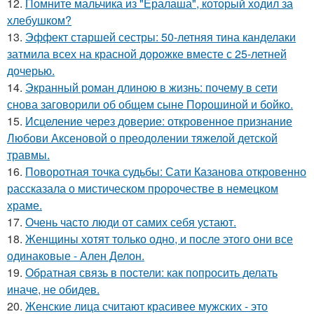
12.
Помните мальчика из "Ералаша", который ходил за
хлебушком?
13.
Эффект старшей сестры: 50-летняя тина канделаки
затмила всех на красной дорожке вместе с 25-летней
дочерью.
14.
Экранный роман длиною в жизнь: почему в сети
снова заговорили об общем сыне Порошиной и бойко.
15.
Исцеление через доверие: откровенное признание
Любови Аксеновой о преодолении тяжелой детской
травмы.
16.
Поворотная точка судьбы: Сати Казанова откровенно
рассказала о мистическом пророчестве в немецком
храме.
17.
Очень часто люди от самих себя устают.
18.
Женщины хотят только одно, и после этого они все
одинаковые - Ален Делон.
19.
Обратная связь в постели: как попросить делать
иначе, не обидев.
20.
Женские лица считают красивее мужских - это