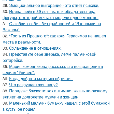
29.
Эмоциональное выгорание - это ответ психики.
30.
Ирина шейк в 39 лет - мать и обладательница
фигуры, о которой мечтают модели вдвое моложе.
31.
О любви к себе - без крайностей и "Экономии на
Важном".
32.
"Гость из Прошлого": как коля Герасимов не нашел
места в реальности.
33.
Охлаждение в отношениях.
34.
Представьте себе зверька, легче пальчиковой
батарейки.
35.
Мария кожевникова рассказала о возвращении в
сериал "Универ".
36.
Когда доброта материю обретает.
37.
Что разрушает женщину?
38.
Парадокс близости: как интимная жизнь по-разному
влияет на долголетие мужчин и женщин.
39.
Маленький мальчик бумажку нашел, с этой бумажкой
в кусты он пошел.