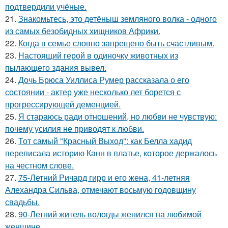
подтвердили учёные.
21.
Знакомьтесь, это детёныш земляного волка - одного
из самых безобидных хищников Африки.
22.
Когда в семье словно запрещено быть счастливым.
23.
Настоящий герой в одиночку животных из
пылающего здания вывел.
24.
Дочь Брюса Уиллиса Румер рассказала о его
состоянии - актер уже несколько лет борется с
прогрессирующей деменцией.
25.
Я стараюсь ради отношений, но любви не чувствую:
почему усилия не приводят к любви.
26.
Тот самый "Красный Выход": как Белла хадид
переписала историю Канн в платье, которое держалось
на честном слове.
27.
75-Летний Ричард гирр и его жена, 41-летняя
Алехандра Сильва, отмечают восьмую годовщину
свадьбы.
28.
90-Летний житель вологды женился на любимой
женщине.