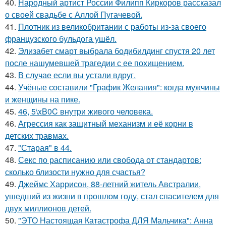
40.
Народный артист России Филипп Киркоров рассказал
о своей свадьбе с Аллой Пугачевой.
41.
Плотник из великобритании с работы из-за своего
французского бульдога ушёл.
42.
Элизабет смарт выбрала бодибилдинг спустя 20 лет
после нашумевшей трагедии с ее похищением.
43.
В случае если вы устали вдруг.
44.
Учёные составили "График Желания": когда мужчины
и женщины на пике.
45.
46, 5\xB0C внутри живого человека.
46.
Агрессия как защитный механизм и её корни в
детских травмах.
47.
"Старая" в 44.
48.
Секс по расписанию или свобода от стандартов:
сколько близости нужно для счастья?
49.
Джеймс Харрисон, 88-летний житель Австралии,
ушедший из жизни в прошлом году, стал спасителем для
двух миллионов детей.
50.
"ЭТО Настоящая Катастрофа ДЛЯ Мальчика": Анна