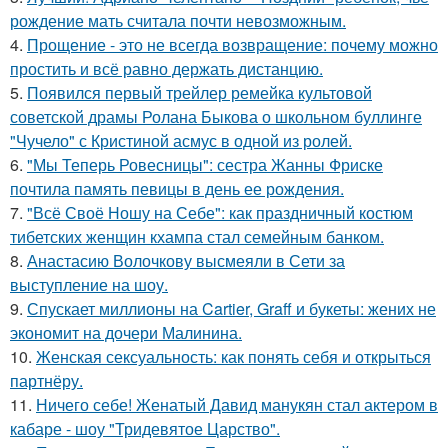
рождение мать считала почти невозможным.
4.
Прощение - это не всегда возвращение: почему можно
простить и всё равно держать дистанцию.
5.
Появился первый трейлер ремейка культовой
советской драмы Ролана Быкова о школьном буллинге
"Чучело" с Кристиной асмус в одной из ролей.
6.
"Мы Теперь Ровесницы": сестра Жанны Фриске
почтила память певицы в день ее рождения.
7.
"Всё Своё Ношу на Себе": как праздничный костюм
тибетских женщин кхампа стал семейным банком.
8.
Анастасию Волочкову высмеяли в Сети за
выступление на шоу.
9.
Спускает миллионы на Cartier, Graff и букеты: жених не
экономит на дочери Малинина.
10.
Женская сексуальность: как понять себя и открыться
партнёру.
11.
Ничего себе! Женатый Давид манукян стал актером в
кабаре - шоу "Тридевятое Царство".