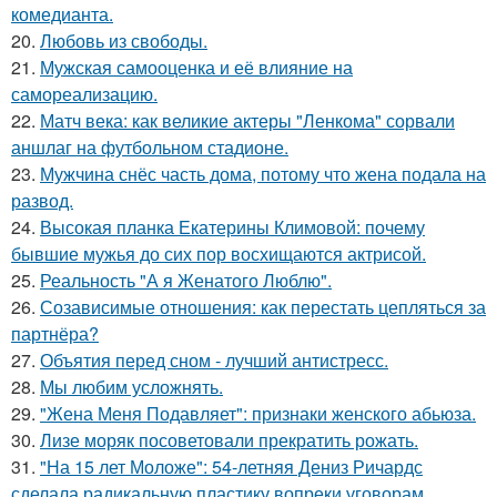
комедианта.
20.
Любовь из свободы.
21.
Мужская самооценка и её влияние на
самореализацию.
22.
Матч века: как великие актеры "Ленкома" сорвали
аншлаг на футбольном стадионе.
23.
Мужчина снёс часть дома, потому что жена подала на
развод.
24.
Высокая планка Екатерины Климовой: почему
бывшие мужья до сих пор восхищаются актрисой.
25.
Реальность "А я Женатого Люблю".
26.
Созависимые отношения: как перестать цепляться за
партнёра?
27.
Объятия перед сном - лучший антистресс.
28.
Мы любим усложнять.
29.
"Жена Меня Подавляет": признаки женского абьюза.
30.
Лизе моряк посоветовали прекратить рожать.
31.
"На 15 лет Моложе": 54-летняя Дениз Ричардс
сделала радикальную пластику вопреки уговорам