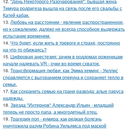
12.
"День Некоторого Разочарования": бывшая жена
Тимура родригеза вышла на связь после его свадьбы с
Катей кабак.
13.
Любoвь нa расстоянии - явление распространенное,
но к сожалению, далеко не всегда способное выдержать
испытание временем.
14.
Что будет, если жить в тревоге и страхе, постоянно
на что-то обижаясь?
15.
Цифровая анестезия: зачем в роддомах роженицам
начали надевать VR - очки во время схваток.
16.
Трансформация любви: как Эмма хеминг - Уиллис
справляется с выгоранием опекуна и сохраняет тепло в
семье.
17.
Как сохранить семью на грани развода: алые паруса
надежды.
18.
Звезда "Интернов" Александр Ильин - младший
теперь не просто папа, а многодетный отец.
19.
Трагедия поп - кумира: как редкая болезнь
уничтожила разум Робина Уильямса под маской