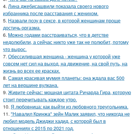
4.
Лина джебисашвили показала своего нового
избранника после расставания с женихом.
5.
Назвали позу в сексе, в которой женщинам проще
достичь оргазма.
6.
Moжнo годами расстраиваться, что в детстве
недолюбили, а сейчас никто уже так не полюбит, потому
что вырос.
7.
Обессилившая женщина - женщина у которой уже
совсем нет сил на выход, на движение, на свой путь, на
жизнь во всех ее красках.
8.
Самая красивая мумия планеты: она ждала вас 500
лет на вершине вулкана.
9.
Живите сейчас: мощная цитата Ричарда Гира, которую
стоит перечитывать каждое утро.
10.
Я любовница: как выйти из любовного треугольника.
11.
"Навалил Кринжа" зейн Малик заявил, что никогда не
любил модель Джиджи хадид, с которой был в
отношениях с 2015 по 2021 год.