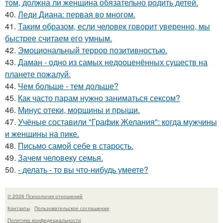
том, должна ли женщина обязательно родить детей.
40.
Леди Диана: первая во многом.
41.
Таким образом, если человек говорит уверенно, мы
быстрее считаем его умным.
42.
Эмоциональный террор позитивностью.
43.
Даман - одно из самых недооценённых существ на
планете пожалуй.
44.
Чем больше - тем дольше?
45.
Как часто парам нужно заниматься сексом?
46.
Минус отеки, морщины и прыщи.
47.
Учёные составили "График Желания": когда мужчины
и женщины на пике.
48.
Письмо самoй себе в старость.
49.
Зачем человеку семья.
50.
- делать - то вы что-нибудь умеете?
© 2026 Психология отношений
Контакты
Пользовательское соглашение
Политика конфидециальности