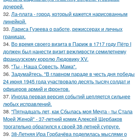
дочерей.
32.
Ла-плата - город, который кажется нарисованным
линейкой.
33.
Лариса Гузеева о работе, режиссерах и личных
границах.
34.
Во время своего визита в Париж в 1717 году Пётр I
должен был нанести визит вежливости семилетнему
французскому королю Людовику XV.
35.
"Ты - Наша Совесть, Мама".
36.
Задумайтесь. "В главном параде в честь дня победы
24 июня 1945 года участвовало десять тысяч солдат и
офицеров армий и фронтов.
37.
Иногда первая версия событий цепляется сильнее
любых исправлений.
38.
"Пятнадцать лет, как Сбылась моя Мечта - ты Стала
Моей Женой" - 37-летний комик Алексей Щербаков
трогательно обратился к своей 38-летней супруге.
39.
38-Летняя Ира Горбачёва поделилась мыслями о