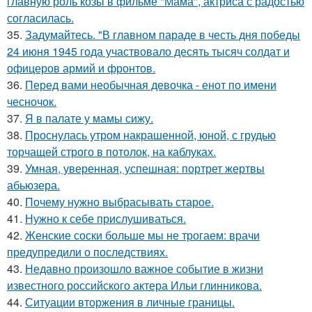
главную роль козы в фильме "Мама", актриса с радостью
согласилась.
35.
Задумайтесь. "В главном параде в честь дня победы
24 июня 1945 года участвовало десять тысяч солдат и
офицеров армий и фронтов.
36.
Перед вами необычная девочка - енот по имени
чесночок.
37.
Я в палате у мамы сижу.
38.
Проснулась утром накрашенной, юной, с грудью
торчащей строго в потолок, на каблуках.
39.
Умная, уверенная, успешная: портрет жертвы
абьюзера.
40.
Почему нужно выбрасывать старое.
41.
Нужно к себе прислушиваться.
42.
Женские соски больше мы не трогаем: врачи
предупредили о последствиях.
43.
Недавно произошло важное событие в жизни
известного российского актера Ильи глинникова.
44.
Ситуации вторжения в личные границы.