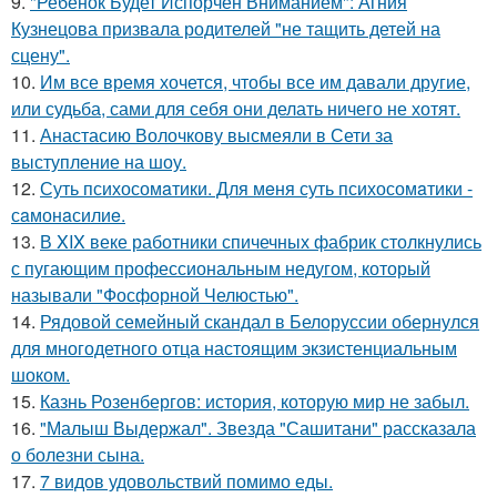
9.
"Ребенок Будет Испорчен Вниманием": Агния
Кузнецова призвала родителей "не тащить детей на
сцену".
10.
Им все время хочется, чтобы все им давали другие,
или судьба, сами для себя они делать ничего не хотят.
11.
Анастасию Волочкову высмеяли в Сети за
выступление на шоу.
12.
Суть психосомaтики. Для мeня суть психосомaтики -
сaмонaсилиe.
13.
В XIX веке работники спичечных фабрик столкнулись
с пугающим профессиональным недугом, который
называли "Фосфорной Челюстью".
14.
Рядовой семейный скандал в Белоруссии обернулся
для многодетного отца настоящим экзистенциальным
шоком.
15.
Казнь Розенбергов: история, которую мир не забыл.
16.
"Малыш Выдержал". Звезда "Сашитани" рассказала
о болезни сына.
17.
7 видов удовольствий помимо еды.