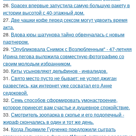
26.
Spacex впервые запустила самую большую ракету в
истории высотой с 40-этажный дом.
27.
Две чашки кофе перед сексом могут удвоить время
акта.
28.
Вдова юры шатунова тайно обвенчалась с новым
партнером.
29.
"Опубликовала Снимок с Возлюбленным" - 47-летняя
Ирина пегова выложила совместную фотографию со
своим молодым избранником.
30.
Киты усыновляют дельфинов - инвалидов.
31.
Свято место пусто не бывает: не успел джиган
развестись, как интернет уже сосватал его Анне
седоковой.
32.
Семь способов сформировать умонастроение,
которое принесет вам счастье и душевное спокойствие.
33.
Смотритель зоопарка в скопье и его подопечный -
жираф скончались в один и тот же день.
34.
Когда Людмиле Гурченко предложили сыграть