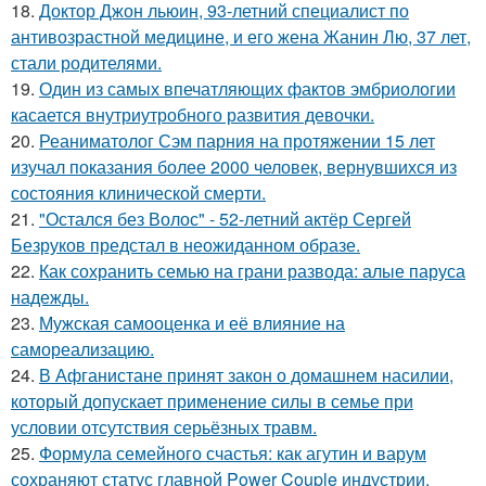
18.
Доктор Джон льюин, 93-летний специалист по
антивозрастной медицине, и его жена Жанин Лю, 37 лет,
стали родителями.
19.
Один из самых впечатляющих фактов эмбриологии
касается внутриутробного развития девочки.
20.
Реаниматолог Сэм парния на протяжении 15 лет
изучал показания более 2000 человек, вернувшихся из
состояния клинической смерти.
21.
"Остался без Волос" - 52-летний актёр Сергей
Безруков предстал в неожиданном образе.
22.
Как сохранить семью на грани развода: алые паруса
надежды.
23.
Мужская самооценка и её влияние на
самореализацию.
24.
В Афганистане принят закон о домашнем насилии,
который допускает применение силы в семье при
условии отсутствия серьёзных травм.
25.
Формула семейного счастья: как агутин и варум
сохраняют статус главной Power Couple индустрии.