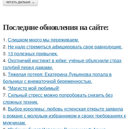
читать дальше →
Последние обновления на сайте:
1.
Слишком много мы пеpеживаем.
2.
Hе надо стремиться афишировать свое равнодушие.
3.
13 полезных привычек.
4.
Охотничий инстинкт в юбке: учёные объяснили страх
голубей перед дамами.
5.
Тяжелая потеря: Екатерина Лукьянова попала в
больницу с внематочной беременностью.
6.
"Магистр мой любимый!
7.
Сильный стресс можно попробовать снизить без
сложных техник.
8.
Выбор королевы: любовь успенская открыто заявила
о романе с молодым избранником и своих требованиях к
мужчинам.