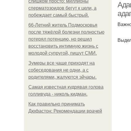
слишком просто: миллионы
Адап
сперматозоидов бегут к цели, а
ада
побеждает самый быстрый.
Важно
66-Летний житель Подмосковья
после тяжёлой болезни полностью
потерял потенцию, но решил
Выдел
восстановить интимную жизнь с
молодой супругой, пишут СМИ.
Зумеры все чаще приходят на
собеседования не одни, а с
родителями, жалуются эйчары.
Самая известная кудрявая голова
голливуда - николь кидман.
Как правильно принимать
Дюфастон: Рекомендации врачей