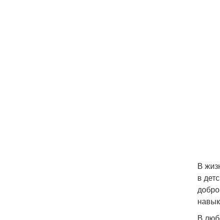
В жиз
в дет
добро
навык
В люб