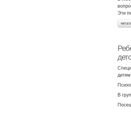
вопро
Эти п
читат
Ребе
дет
Специ
детям
Психо
В гру
Посещ