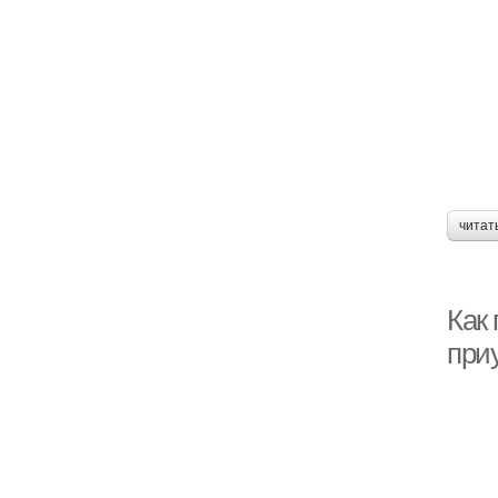
читат
Как 
приу