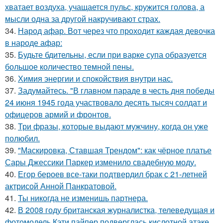
хватает воздуха, учащается пульс, кружится голова, а
мысли одна за другой накручивают страх.
34.
Народ афар. Вот через что проходит каждая девочка
в народе афар:
35.
Будьте бдительны, если при варке супа образуется
большое количество темной пены.
36.
Химия энергии и спокойствия внутри нас.
37.
Задумайтесь. "В главном параде в честь дня победы
24 июня 1945 года участвовало десять тысяч солдат и
офицеров армий и фронтов.
38.
Три фразы, которые выдают мужчину, когда он уже
полюбил.
39.
"Маскировка, Ставшая Трендом": как чёрное платье
Сары Джессики Паркер изменило свадебную моду.
40.
Егор бероев все-таки подтвердил брак с 21-летней
актрисой Анной Панкратовой.
41.
Ты никогда не изменишь партнера.
42.
В 2008 году британская журналистка, телеведущая и
фотомодель Кэти пайпер подверглась кислотной атаке,