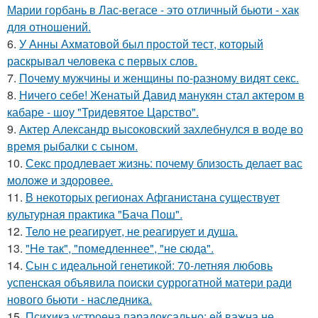
Марии горбань в Лас-вегасе - это отличный бьюти - хак
для отношений.
6.
У Анны Ахматовой был простой тест, который
раскрывал человека с первых слов.
7.
Почему мужчины и женщины по-разному видят секс.
8.
Ничего себе! Женатый Давид манукян стал актером в
кабаре - шоу "Тридевятое Царство".
9.
Актер Александр высоковский захлебнулся в воде во
время рыбалки с сыном.
10.
Секс продлевает жизнь: почему близость делает вас
моложе и здоровее.
11.
В некоторых регионах Афганистана существует
культурная практика "Бача Пош".
12.
Тело не реагирует, не реагирует и душа.
13.
"He так", "помедленнее", "не сюда".
14.
Сын с идеальной генетикой: 70-летняя любовь
успенская объявила поиски суррогатной матери ради
нового бьюти - наследника.
15.
Психика устроена парадоксально: ей важна не