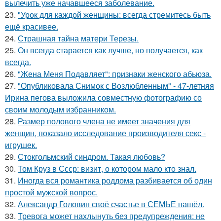
вылечить уже начавшееся заболевание.
23.
"Урок для каждой женщины: всегда стремитесь быть
ещё красивее.
24.
Страшная тайна матери Терезы.
25.
Он всегда старается как лучше, но получается, как
всегда.
26.
"Жена Меня Подавляет": признаки женского абьюза.
27.
"Опубликовала Снимок с Возлюбленным" - 47-летняя
Ирина пегова выложила совместную фотографию со
своим молодым избранником.
28.
Размер полового члена не имеет значения для
женщин, показало исследование производителя секс -
игрушек.
29.
Стокгольмский синдром. Такая любовь?
30.
Том Круз в Ссср: визит, о котором мало кто знал.
31.
Иногда вся романтика роддома разбивается об один
простой мужской вопрос.
32.
Александр Головин своё счастье в СЕМЬЕ нашёл.
33.
Тревога может нахлынуть без предупреждения: не