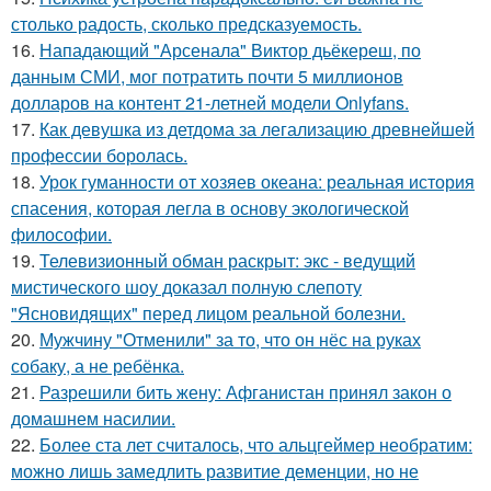
столько радость, сколько предсказуемость.
16.
Нападающий "Арсенала" Виктор дьёкереш, по
данным СМИ, мог потратить почти 5 миллионов
долларов на контент 21-летней модели Onlyfans.
17.
Как девушка из детдома за легализацию древнейшей
профессии боролась.
18.
Урок гуманности от хозяев океана: реальная история
спасения, которая легла в основу экологической
философии.
19.
Телевизионный обман раскрыт: экс - ведущий
мистического шоу доказал полную слепоту
"Ясновидящих" перед лицом реальной болезни.
20.
Мужчину "Отменили" за то, что он нёс на руках
собаку, а не ребёнка.
21.
Разрешили бить жену: Афганистан принял закон о
домашнем насилии.
22.
Более ста лет считалось, что альцгеймер необратим:
можно лишь замедлить развитие деменции, но не