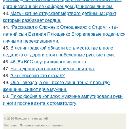
организованной её бойфрендом Дэниелом линчем.
43.
Мать - кит не отпускает мёртвого детёныша: факт
который разбивает сердце.
44.
"Рассказал о Сложных Отношениях с Отцом" - 19-
летний сын Евгения Плющенко Егор впервые поделился
личными переживаниями.
45.
В ленинградской области есть место, где в поле
недалеко от дороги стоят побеленные русские печи.
46.
46, 5\xB0C внутри живого человека.
47.
Наса дропнули новые снимки юпитера.
48.
"Он серьёзно это сказал?
49.
Она - звезда, а он - всего лишь тень: 7 пар, где
женщины сияют ярче мужчин.
50.
Плюс фобия в копилку: мужчине ампутировали руки
и ноги после визита к стоматологу.
© 2026 Психология отношений
Контакты
Пользовательское соглашение