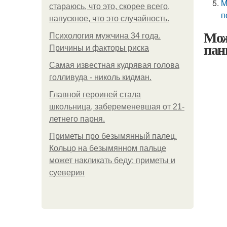
М
стараюсь, что это, скорее всего,
п
напускное, что это случайность.
Мож
Психология мужчина 34 года.
пан
Причины и факторы риска
Самая известная кудрявая голова
голливуда - николь кидман.
Главной героиней стала
школьница, забеременевшая от 21-
летнего парня.
Приметы про безымянный палец.
Кольцо на безымянном пальце
может накликать беду: приметы и
суеверия