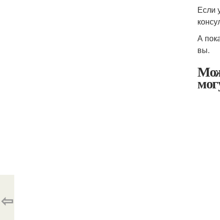
Если 
консу
А пок
вы.
Мож
мог
⇦