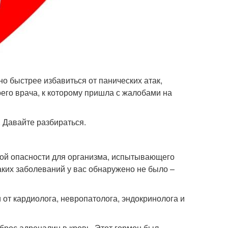
но быстрее избавиться от панических атак,
оего врача, к которому пришла с жалобами на
 Давайте разбираться.
кой опасности для организма, испытывающего
аких заболеваний у вас обнаружено не было –
и от кардиолога, невропатолога, эндокринолога и
рос адреналин в кровь. Этот гормон был