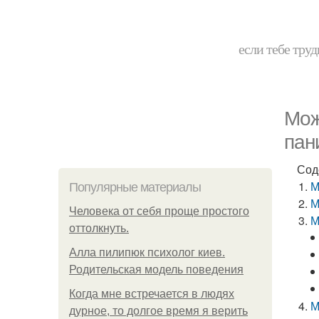
если тебе труд
Мож
пан
Сод
М
Популярные материалы
М
Человека от себя проще простого
М
оттолкнуть.
Алла пилипюк психолог киев.
Родительская модель поведения
Когда мне встречается в людях
М
дурное, то долгое время я верить