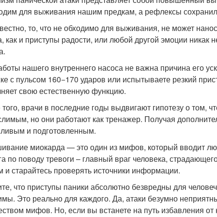
одим для выживания нашим предкам, а рефлексы сохранил
звестно, то, что не обходимо для выживания, не может нано
а, как и приступы радости, или любой другой эмоции никак
а.
аботы нашего внутреннего насоса не важна причина его ус
ке с пульсом 160−170 ударов или испытываете резкий прис
няет свою естественную функцию.
 того, врачи в последние годы выдвигают гипотезу о том, ч
лимым, но они работают как тренажер. Получая дополнител
ливым и подготовленным.
ивание миокарда — это один из мифов, который вводит люд
га по поводу тревоги – главный враг человека, страдающег
 и старайтесь проверять источники информации.
те, что приступы паники абсолютно безвредны для человеч
имы. Это реально для каждого. Да, атаки безумно неприятн
еством мифов. Но, если вы встанете на путь избавления от н