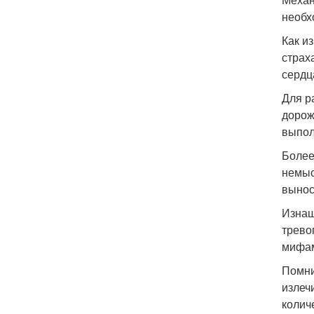
необх
Как и
страх
сердц
Для р
дорож
выпол
Более
немыс
вынос
Изнаш
трево
мифам
Помни
излеч
колич