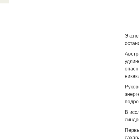
Экспе
остан
Австр
удлин
опасн
никак
Руков
энерг
подро
В исс
синдр
Первы
сахар