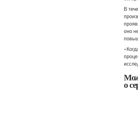
В теч
произ
прояв
оно н
повыш
«Когд
проце
иссле
Мож
о се