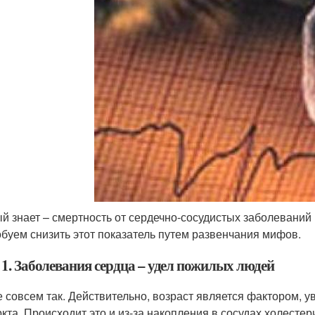
й знает – смертность от сердечно-сосудистых заболеваний 
буем снизить этот показатель путем развенчания мифов.
1. Заболевания сердца – удел пожилых людей
е совсем так. Действительно, возраст является фактором, 
кта. Происходит это и из-за накопления в сосудах холесте