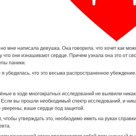
но мне написала девушка. Она говорила, что хочет как мож
у что они изнашивают сердце. Причем узнала она это от св
упы паники.
 я убедилась, что это весьма распространенное убеждение.
чёные в ходе многократных исследований не выявили ника
. Если вы прошли необходимый спектр исследований, и ник
е уверены, ваше сердце под защитой.
и, чтобы утверждать это, необходимо иметь на руках справк
евта.
изм панической атаки представляет собой повышенный выб