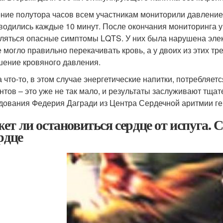
ение полутора часов всем участникам мониторили давление
водились каждые 10 минут. После окончания мониторинга у
ляться опасные симптомы LQTS. У них была нарушена элект
е могло правильно перекачивать кровь, а у двоих из этих т
ение кровяного давления.
а что-то, в этом случае энергетические напитки, потребляе
нтов – это уже не так мало, и результаты заслуживают тщат
дования Федерия Дагради из Центра Сердечной аритмии ге
ет ли остановиться сердце от испуга.
рдце