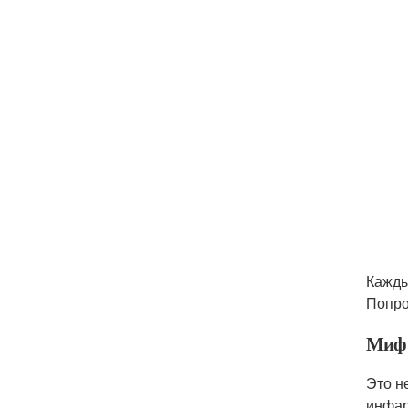
Кажды
Попро
Миф 
Это н
инфар