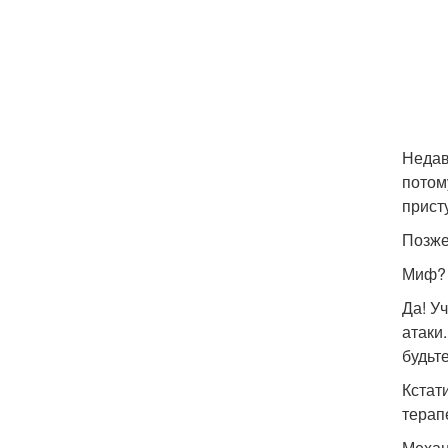
Недав
потом
прист
Позже
Миф?
Да! У
атаки
будьт
Кстат
терап
Механ