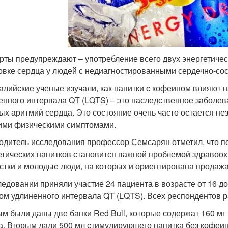
рты предупреждают – употребление всего двух энергетичес
овке сердца у людей с недиагностированными сердечно-со
алийские ученые изучали, как напитки с кофеином влияют н
енного интервала QT (LQTS) – это наследственное заболев
ых аритмий сердца. Это состояние очень часто остается не
ими физическими симптомами.
одитель исследования профессор Семсарян отметил, что п
етических напитков становится важной проблемой здравоо
стки и молодые люди, на которых и ориентирована продажа
ледовании приняли участие 24 пациента в возрасте от 16 до
ом удлиненного интервала QT (LQTS). Всех респондентов р
м были даны две банки Red Bull, которые содержат 160 мг 
а. Вторым дали 500 мл стимулирующего напитка без кофеин