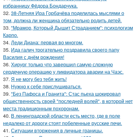
избранницу Фёдора Бондарчука.
32.
38-Летняя Ира Горбачёва поделилась мыслями о
том, должна ли женщина обязательно родить детей.
33.
"Мрамор, Который Дышит Страданием": психологизм
Карпо.
34.
Леди Диана: первая во многом.
35.
Ида галич трогательно поздравила своего папу
Василия с днём рождения!
36.
Хирург только что завершил самую сложную
сердечную операцию у ликвидатора аварии на Чаэс.
37.
Я не могу без тебя жить!
38.
Нужно к себе прислушиваться.
39.
"Без Пафоса и Гранита": Стас пьеха шокировал
общественность своей "последней волей", в которой нет
места традиционным похоронам.
40.
В ленинградской области есть место, где в поле
недалеко от дороги стоят побеленные русские печи.
41.
Ситуации вторжения в личные границы.