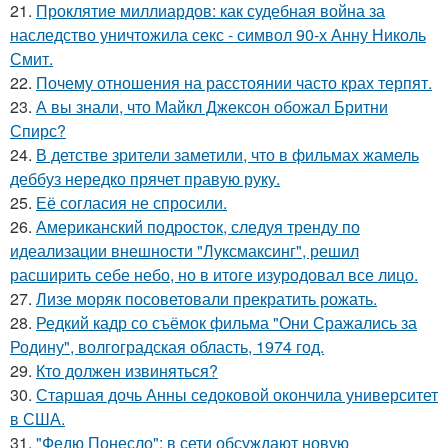
21.
Проклятие миллиардов: как судебная война за
наследство уничтожила секс - символ 90-х Анну Николь
Смит.
22.
Почему отношения на расстоянии часто крах терпят.
23.
А вы знали, что Майкл Джексон обожал Бритни
Спирс?
24.
В детстве зрители заметили, что в фильмах жамель
деббуз нередко прячет правую руку.
25.
Её согласия не спросили.
26.
Американский подросток, следуя тренду по
идеализации внешности "Луксмаксинг", решил
расширить себе небо, но в итоге изуродовал все лицо.
27.
Лизе моряк посоветовали прекратить рожать.
28.
Редкий кадр со съёмок фильма "Они Сражались за
Родину", волгоградская область, 1974 год.
29.
Кто должен извиняться?
30.
Старшая дочь Анны седоковой окончила университет
в США.
31.
"Федю Понесло": в сети обсуждают новую