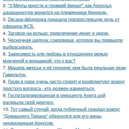
2.
"3 Мечты юности и громкий финал": как Арнольд
шварценеггер женился на племяннице Кеннеди.
3.
Оксана фёдорова показала повзрослевшую дочь от
офицера ФСБ.
4.
Заговор на кольцо: привлечение денег и удачи.
5.
Чесночная шелуха: сокровище, которое вы привыкли
выбрасывать.
6.
Зависимость или любовь в отношениях между
мужчиной и женщиной: что у вас?
7.
Мишель мерсье и её героиня: кем была реальная леди
Гамильтон.
8.
Люди в паре очень часто спорят и конфликтуют вокруг
простого вопроса - кто должен извиняться.
9.
Госпитализированная в онкоцентр Анита цой
раскрыла свой диагноз.
10.
Тот самый случай, когда публичный скандал вокруг
"Домашнего Тирана" обернулся для его жены
неожиданным бонусом.