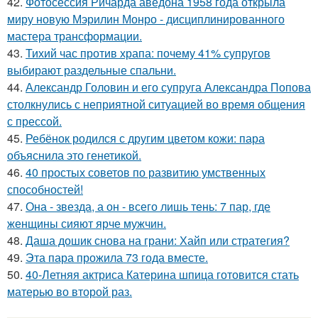
42.
Фотосессия Ричарда аведона 1958 года открыла
миру новую Мэрилин Монро - дисциплинированного
мастера трансформации.
43.
Тихий час против храпа: почему 41% супругов
выбирают раздельные спальни.
44.
Александр Головин и его супруга Александра Попова
столкнулись с неприятной ситуацией во время общения
с прессой.
45.
Ребёнок родился с другим цветом кожи: пара
объяснила это генетикой.
46.
40 простых советов по развитию умственных
способностей!
47.
Она - звезда, а он - всего лишь тень: 7 пар, где
женщины сияют ярче мужчин.
48.
Даша дошик снова на грани: Хайп или стратегия?
49.
Эта пара прожила 73 года вместе.
50.
40-Летняя актриса Катерина шпица готовится стать
матерью во второй раз.