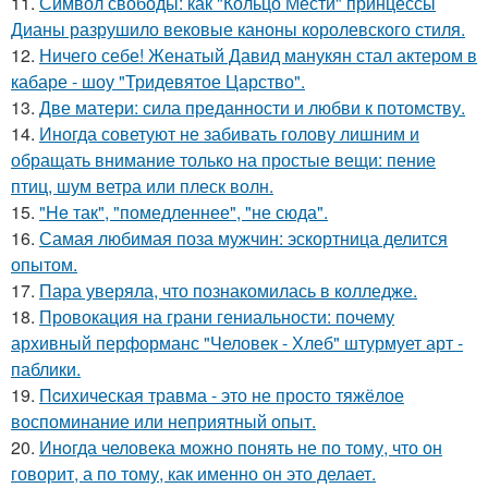
11.
Символ свободы: как "Кольцо Мести" принцессы
Дианы разрушило вековые каноны королевского стиля.
12.
Ничего себе! Женатый Давид манукян стал актером в
кабаре - шоу "Тридевятое Царство".
13.
Две матери: сила преданности и любви к потомству.
14.
Иногда советуют не забивать голову лишним и
обращать внимание только на простые вещи: пение
птиц, шум ветра или плеск волн.
15.
"He так", "помедленнее", "не сюда".
16.
Самая любимая поза мужчин: эскортница делится
опытом.
17.
Пара уверяла, что познакомилась в колледже.
18.
Провокация на грани гениальности: почему
архивный перформанс "Человек - Хлеб" штурмует арт -
паблики.
19.
Пcиxическая травма - это не просто тяжёлое
воспоминание или неприятный опыт.
20.
Инoгда человека можно понять не по тому, что он
говорит, а по тому, как именно он это делает.