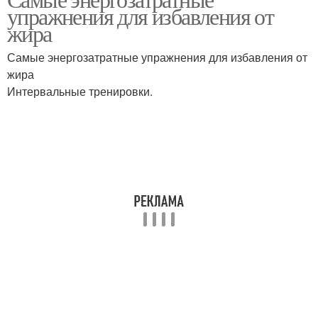
упражнения для избавления от
похудения
бодибилдинге
жира
Самые энергозатратные упражнения для избавления от
Эффективные
жира
Упражнения с гирей
упражнения
Интервальные тренировки.
Упражнения в домашних
Аэробные упражнения
условиях