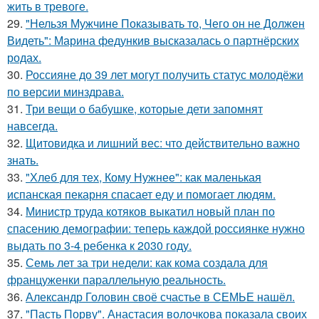
жить в тревоге.
29.
"Нельзя Мужчине Показывать то, Чего он не Должен
Видеть": Марина федункив высказалась о партнёрских
родах.
30.
Россияне до 39 лет могут получить статус молодёжи
по версии минздрава.
31.
Три вещи о бабушке, которые дети запомнят
навсегда.
32.
Щитовидка и лишний вес: что действительно важно
знать.
33.
"Хлеб для тех, Кому Нужнее": как маленькая
испанская пекарня спасает еду и помогает людям.
34.
Министр труда котяков выкатил новый план по
спасению демографии: теперь каждой россиянке нужно
выдать по 3-4 ребенка к 2030 году.
35.
Семь лет за три недели: как кома создала для
француженки параллельную реальность.
36.
Александр Головин своё счастье в СЕМЬЕ нашёл.
37.
"Пасть Порву". Анастасия волочкова показала своих