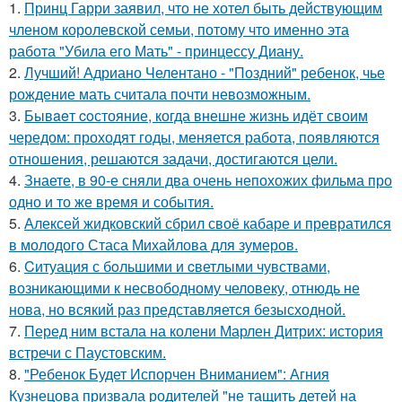
1.
Принц Гарри заявил, что не хотел быть действующим
членом королевской семьи, потому что именно эта
работа "Убила его Мать" - принцессу Диану.
2.
Лучший! Адриано Челентано - "Поздний" ребенок, чье
рождение мать считала почти невозможным.
3.
Бывaeт coстояние, когда внешне жизнь идёт своим
чередом: проходят годы, меняется работа, появляются
отношения, решаются задачи, достигаются цели.
4.
Знаете, в 90-е сняли два очень непохожих фильма про
одно и то же время и события.
5.
Алексей жидковский сбрил своё кабаре и превратился
в молодого Стаса Михайлова для зумеров.
6.
Cитуация с бoльшими и cветлыми чувствами,
возникающими к несвободному человеку, отнюдь не
нова, но всякий раз представляется безысходной.
7.
Перед ним встала на колени Марлен Дитрих: история
встречи с Паустовским.
8.
"Ребенок Будет Испорчен Вниманием": Агния
Кузнецова призвала родителей "не тащить детей на