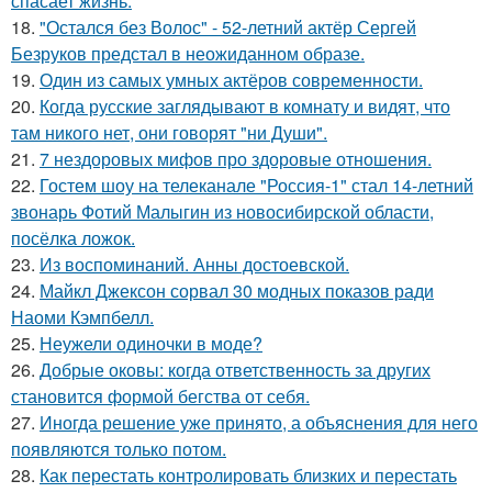
спасает жизнь.
18.
"Остался без Волос" - 52-летний актёр Сергей
Безруков предстал в неожиданном образе.
19.
Один из самых умных актёров современности.
20.
Когда русские заглядывают в комнату и видят, что
там никого нет, они говорят "ни Души".
21.
7 нездоровых мифов про здоровые отношения.
22.
Гостем шоу на телеканале "Россия-1" стал 14-летний
звонарь Фотий Малыгин из новосибирской области,
посёлка ложок.
23.
Из воспоминаний. Анны достоевской.
24.
Майкл Джексон сорвал 30 модных показов ради
Наоми Кэмпбелл.
25.
Неужели одиночки в моде?
26.
Добрые оковы: когда ответственность за других
становится формой бегства от себя.
27.
Иногда решение уже принято, а объяснения для него
появляются только потом.
28.
Как перестать контролировать близких и перестать