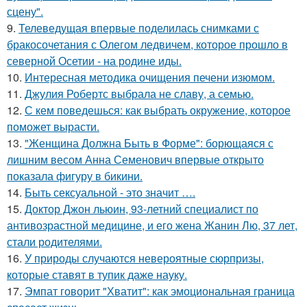
сцену".
9.
Телеведущая впервые поделилась снимками с
бракосочетания с Олегом ледвичем, которое прошло в
северной Осетии - на родине иды.
10.
Интересная методика очищения печени изюмом.
11.
Джулия Робертс выбрала не славу, а семью.
12.
С кем поведешься: как выбрать окружение, которое
поможет вырасти.
13.
"Женщина Должна Быть в Форме": борющаяся с
лишним весом Анна Семенович впервые открыто
показала фигуру в бикини.
14.
Быть сексуальной - это значит ….
15.
Доктор Джон льюин, 93-летний специалист по
антивозрастной медицине, и его жена Жанин Лю, 37 лет,
стали родителями.
16.
У природы случаются невероятные сюрпризы,
которые ставят в тупик даже науку.
17.
Эмпат говорит "Хватит": как эмоциональная граница