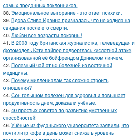
самых преданных поклонников.
38.
Эмоциональное выгорание - это ответ психики.
39.
Вдова Стива Ирвина призналась, что не ходила на
свидания после его смерти.
40.
Любви все возрасты покорны!
41.
В 2008 году британская журналистка, телеведущая и
фотомодель Кэти пайпер подверглась кислотной атаке,
организованной её бойфрендом Дэниелом линчем.
42.
Полезный чай от 50 болезней из восточной
медицины.
43.
Почему миллениалам так сложно строить
отношения?
44.
Сон голышом полезен для здоровья и повышает
продуктивность днем, доказали учёные.
45.
40 простых советов по развитию умственных
способностей!
46.
Учёные из фуданьского университета заявили, что
почти литр кофе в день может снижать уровень