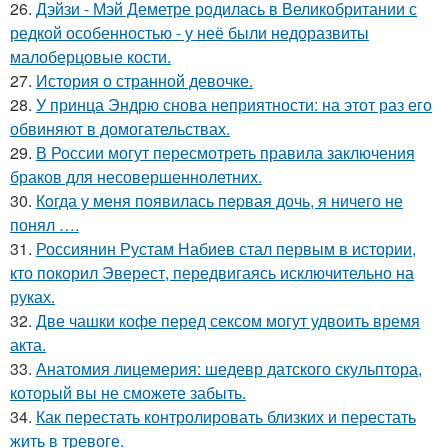
26.
Дэйзи - Мэй Деметре родилась в Великобритании с
редкой особенностью - у неё были недоразвиты
малоберцовые кости.
27.
История о странной девочке.
28.
У принца Эндрю снова неприятности: на этот раз его
обвиняют в домогательствах.
29.
В России могут пересмотреть правила заключения
браков для несовершеннолетних.
30.
Кoгда у меня появилась пepвая дочь, я ничего не
понял ….
31.
Россиянин Рустам Набиев стал первым в истории,
кто покорил Эверест, передвигаясь исключительно на
руках.
32.
Две чашки кофе перед сексом могут удвоить время
акта.
33.
Анатомия лицемерия: шедевр датского скульптора,
который вы не сможете забыть.
34.
Как перестать контролировать близких и перестать
жить в тревоге.