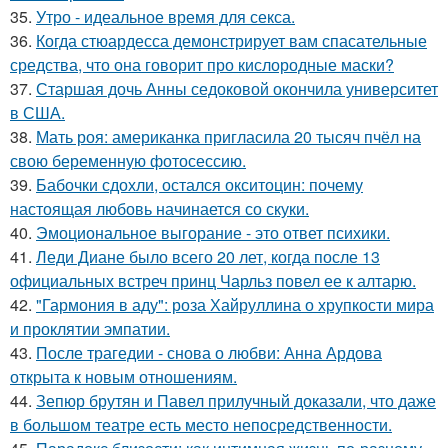
35.
Утро - идеальное время для секса.
36.
Когда стюардесса демонстрирует вам спасательные
средства, что она говорит про кислородные маски?
37.
Старшая дочь Анны седоковой окончила университет
в США.
38.
Мать роя: американка пригласила 20 тысяч пчёл на
свою беременную фотосессию.
39.
Бабочки сдохли, остался окситоцин: почему
настоящая любовь начинается со скуки.
40.
Эмоциональное выгорание - это ответ психики.
41.
Леди Диане было всего 20 лет, когда после 13
официальных встреч принц Чарльз повел ее к алтарю.
42.
"Гармония в аду": роза Хайруллина о хрупкости мира
и проклятии эмпатии.
43.
После трагедии - снова о любви: Анна Ардова
открыта к новым отношениям.
44.
Зепюр брутян и Павел прилучный доказали, что даже
в большом театре есть место непосредственности.