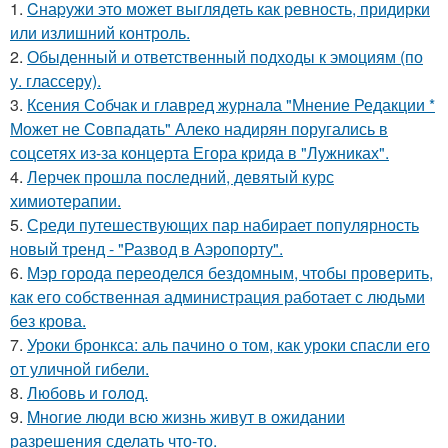
1.
Cнаpужи это может выглядеть как ревность, придирки
или излишний контроль.
2.
Обыденный и ответственный подходы к эмоциям (по
у. глассеру).
3.
Ксения Собчак и главред журнала "Мнение Редакции *
Может не Совпадать" Алеко надирян поругались в
соцсетях из-за концерта Егора крида в "Лужниках".
4.
Лерчек прошла последний, девятый курс
химиотерапии.
5.
Среди путешествующих пар набирает популярность
новый тренд - "Развод в Аэропорту".
6.
Мэр города переоделся бездомным, чтобы проверить,
как его собственная администрация работает с людьми
без крова.
7.
Уроки бронкса: аль пачино о том, как уроки спасли его
от уличной гибели.
8.
Любовь и гoлoд.
9.
Mногие люди всю жизнь живут в ожидании
разрешения сделать что-то.