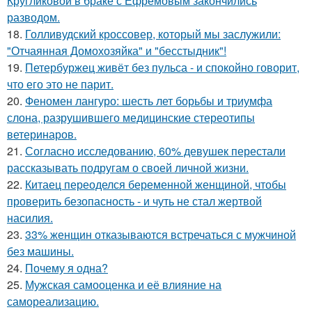
Кругликовой в браке с Ефремовым закончились
разводом.
18.
Голливудский кроссовер, который мы заслужили:
"Отчаянная Домохозяйка" и "бесстыдник"!
19.
Петербуржец живёт без пульса - и спокойно говорит,
что его это не парит.
20.
Феномен лангуро: шесть лет борьбы и триумфа
слона, разрушившего медицинские стереотипы
ветеринаров.
21.
Согласно исследованию, 60% девушек перестали
рассказывать подругам о своей личной жизни.
22.
Китаец переоделся беременной женщиной, чтобы
проверить безопасность - и чуть не стал жертвой
насилия.
23.
33% женщин отказываются встречаться с мужчиной
без машины.
24.
Почему я одна?
25.
Мужская самооценка и её влияние на
самореализацию.