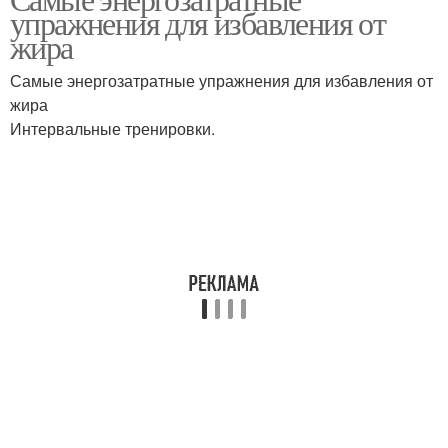
упражнения для избавления от
похудения
упражнения
жира
Самые энергозатратные упражнения для избавления от
жира
Упражнения для фигуры
Упражнения с гирей
Интервальные тренировки.
Упражнения в домашних
Аэробные упражнения
условиях