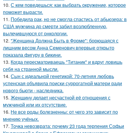
10.
С кем поведешься: как выбрать окружение, которое
поможет вырасти.
11.
Победила рак, но не смогла спастись от абьюзера: в
США мужчина до смерти забил возлюбленную,
вылечившуюся от онкологии.
12.
"Женщина Должна Быть в Форме": борющаяся с
лишним весом Анна Семенович впервые открыто
показала фигуру в бикини.
13.
Когда пересматриваешь "Титаник" и вдруг ловишь
себя на странной мысли.
14.
Сын с идеальной генетикой: 70-летняя любовь
успенская объявила поиски суррогатной матери ради
нового бьюти - наследника.
15.
Женщину делает несчастной её отношения с
мужчиной или их отсутствие.
16.
Не все роды болезненны: от чего это зависит по
мнению учёных.
17.
Точка невозврата: почему 23 года терпения Софьи