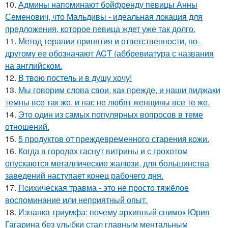
10.
Админы напоминают бойфренду певицы Анны
Семенович, что Мальдивы - идеальная локация для
предложения, которое певица ждет уже так долго.
11.
Метод терапии принятия и ответственности, по-
другому ее обозначают ACT (аббревиатура с названия
на английском.
12.
В твою постель и в душу хочу!
13.
Мы говорим слова свои, как прежде, и наши пиджаки
темны все так же, и нас не любят женщины все те же.
14.
Этo oдин из самых популярных вопросов в теме
отношений.
15.
5 продуктов от преждевременного старения кожи.
16.
Когда в городах гаснут витрины и с грохотом
опускаются металлические жалюзи, для большинства
заведений наступает конец рабочего дня.
17.
Пcиxическая травма - это не просто тяжёлое
воспоминание или неприятный опыт.
18.
Изнанка триумфа: почему архивный снимок Юрия
Гагарина без улыбки стал главным ментальным