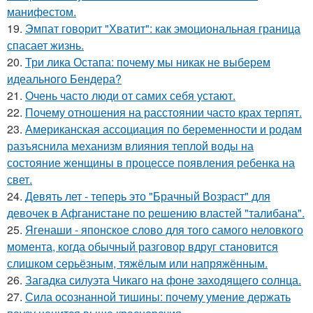
манифестом.
19.
Эмпат говорит "Хватит": как эмоциональная граница
спасает жизнь.
20.
Три лика Остапа: почему мы никак не выберем
идеального Бендера?
21.
Очень часто люди от самих себя устают.
22.
Почему отношения на расстоянии часто крах терпят.
23.
Американская ассоциация по беременности и родам
разъяснила механизм влияния теплой воды на
состояние женщины в процессе появления ребенка на
свет.
24.
Девять лет - теперь это "Брачный Возраст" для
девочек в Афганистане по решению властей "талибана".
25.
Ягенаши - японское слово для того самого неловкого
момента, когда обычный разговор вдруг становится
слишком серьёзным, тяжёлым или напряжённым.
26.
Загадка силуэта Чикаго на фоне заходящего солнца.
27.
Сила осознанной тишины: почему умение держать