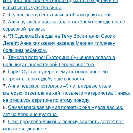
которого призвала матерей отдыхать без детей и не
испытывать чувство вины.
2.
1. у вac всегда есть силы, чтобы исцелить себя.
3.
Алла пугачёва рассказала о тяжёлом периоде после
серьёзной травмы.
4.
"Я Сделала Выводы на Тему Воспитания Своих
Детей": Анна хилькевич назвала Мариам тилляеву
большим ребенком.
5.
Тяжелая потеря: Екатерина Лукьянова попала в
больницу с внематочной беременностью.
6.
Гарик Сукачев уверен: ему сказочно повезло
встретить свою судьбу еще в юности.
7.
Анна невская, которая в 49 лет впервые стала
матерью, ответила на хейт позднего материнства":"никак
не отношусь к критике по этому поводу.
8.
Самая красивая мумия планеты: она ждала вас 500
лет на вершине вулкана.
9.
Секс продлевает жизнь: почему близость делает вас
моложе и здоровее.